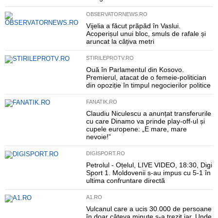
OBSERVATORNEWS.RO
Vijelia a făcut prăpăd în Vaslui.
Acoperișul unui bloc, smuls de rafale și
aruncat la câțiva metri
STIRILEPROTV.RO
Ouă în Parlamentul din Kosovo.
Premierul, atacat de o femeie-politician
din opoziție în timpul negocierilor politice
FANATIK.RO
Claudiu Niculescu a anunțat transferurile
cu care Dinamo va prinde play-off-ul și
cupele europene: „E mare, mare
nevoie!”
DIGISPORT.RO
Petrolul - Oțelul, LIVE VIDEO, 18:30, Digi
Sport 1. Moldovenii s-au impus cu 5-1 în
ultima confruntare directă
A1.RO
Vulcanul care a ucis 30.000 de persoane
în doar câteva minute s-a trezit iar. Unde