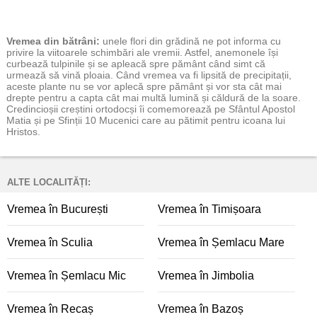
Vremea
din bătrâni:
unele flori din grădină ne pot informa cu
privire la viitoarele schimbări ale vremii. Astfel, anemonele își
curbează tulpinile și se apleacă spre pământ când simt că
urmează să vină ploaia. Când vremea va fi lipsită de precipitații,
aceste plante nu se vor aplecă spre pământ și vor sta cât mai
drepte pentru a capta cât mai multă lumină și căldură de la soare.
Credincioșii creștini ortodocși îi comemorează pe Sfântul Apostol
Matia și pe Sfinții 10 Mucenici care au pătimit pentru icoana lui
Hristos.
ALTE LOCALITĂȚI:
Vremea în București
Vremea în Timișoara
Vremea în Sculia
Vremea în Șemlacu Mare
Vremea în Șemlacu Mic
Vremea în Jimbolia
Vremea în Recaș
Vremea în Bazoș