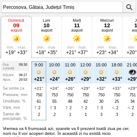
Duminică
Luni
Marți
Miercuri
J
Vremea
09
10
11
12
în
august
august
august
august
au
Percosova
Gătaia,
Județul
Timiș
min.
max.
min.
max.
min.
max.
min.
max.
min.
+19°
+33°
+18°
+35°
+21°
+37°
+23°
+34°
+20°
9:00
10:00
11:00
12:00
15:00
18:00
21:0
Ora
09:30
curentă
Răsărit:
06:27
+21°
+24°
+26°
+29°
+32°
+33°
+29
Apus:
20:53
Se simte ca
+21°
+24°
+26°
+29°
+32°
+33°
+29°
Presiune, mm
750
753
750
750
750
750
751
Umiditate, %
61
55
48
42
30
25
34
Vânt, m/s
2
3
2
2
3
2
2
Șanse de
2
2
1
1
3
3
2
precipitații, %
Vremea va fi frumoasă azi, soarele va fi prezent toată ziua pe cer,
norii nu îl vor acoperi deloc. În această zi nu există nicio