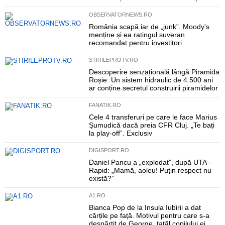
OBSERVATORNEWS.RO
România scapă iar de „junk”. Moody's
menține și ea ratingul suveran
recomandat pentru investitori
STIRILEPROTV.RO
Descoperire senzațională lângă Piramida
Roșie: Un sistem hidraulic de 4.500 ani
ar conține secretul construirii piramidelor
FANATIK.RO
Cele 4 transferuri pe care le face Marius
Șumudică dacă preia CFR Cluj. „Te bați
la play-off”. Exclusiv
DIGISPORT.RO
Daniel Pancu a „explodat”, după UTA -
Rapid: „Mamă, aoleu! Puțin respect nu
există?”
A1.RO
Bianca Pop de la Insula Iubirii a dat
cărțile pe față. Motivul pentru care s-a
despărțit de George, tatăl copilului ei