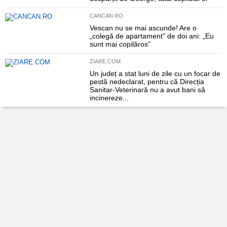
CANCAN.RO
Vescan nu se mai ascunde! Are o
„colegă de apartament” de doi ani: „Eu
sunt mai copilăros”
ZIARE.COM
Un județ a stat luni de zile cu un focar de
pestă nedeclarat, pentru că Direcția
Sanitar-Veterinară nu a avut bani să
incinereze...