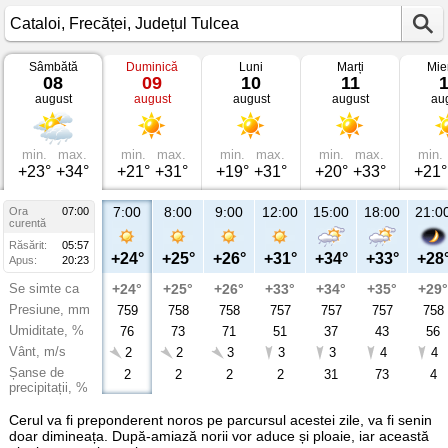
Sâmbătă
Duminică
Luni
Marți
Mie
Vremea
08
09
10
11
în
august
august
august
august
au
Cataloi
Frecăței,
Județul
Tulcea
min.
max.
min.
max.
min.
max.
min.
max.
min.
+23°
+34°
+21°
+31°
+19°
+31°
+20°
+33°
+21°
7:00
8:00
9:00
12:00
15:00
18:00
21:0
Ora
07:00
curentă
Răsărit:
05:57
+24°
+25°
+26°
+31°
+34°
+33°
+28
Apus:
20:23
Se simte ca
+24°
+25°
+26°
+33°
+34°
+35°
+29°
Presiune, mm
759
758
758
757
757
757
758
Umiditate, %
76
73
71
51
37
43
56
Vânt, m/s
2
2
3
3
3
4
4
Șanse de
2
2
2
2
31
73
4
precipitații, %
Cerul va fi preponderent noros pe parcursul acestei zile, va fi senin
doar dimineața. După-amiază norii vor aduce și ploaie, iar această