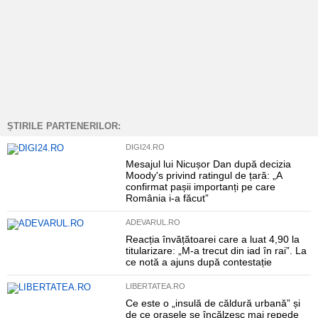
ȘTIRILE PARTENERILOR:
DIGI24.RO
Mesajul lui Nicușor Dan după decizia
Moody's privind ratingul de țară: „A
confirmat pașii importanți pe care
România i-a făcut”
ADEVARUL.RO
Reacția învățătoarei care a luat 4,90 la
titularizare: „M-a trecut din iad în rai”. La
ce notă a ajuns după contestație
LIBERTATEA.RO
Ce este o „insulă de căldură urbană” și
de ce orașele se încălzesc mai repede