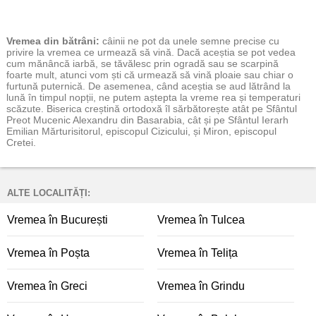
Vremea
din bătrâni:
câinii ne pot da unele semne precise cu
privire la vremea ce urmează să vină. Dacă aceștia se pot vedea
cum mănâncă iarbă, se tăvălesc prin ogradă sau se scarpină
foarte mult, atunci vom ști că urmează să vină ploaie sau chiar o
furtună puternică. De asemenea, când aceștia se aud lătrând la
lună în timpul nopții, ne putem aștepta la vreme rea și temperaturi
scăzute. Biserica creștină ortodoxă îl sărbătorește atât pe Sfântul
Preot Mucenic Alexandru din Basarabia, cât și pe Sfântul Ierarh
Emilian Mărturisitorul, episcopul Cizicului, și Miron, episcopul
Cretei.
ALTE LOCALITĂȚI:
Vremea în București
Vremea în Tulcea
Vremea în Poșta
Vremea în Telița
Vremea în Greci
Vremea în Grindu