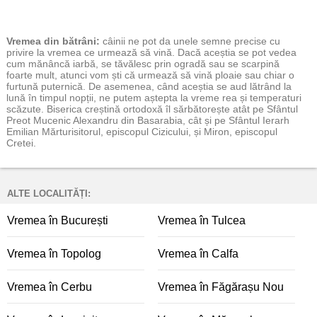
Vremea
din bătrâni:
câinii ne pot da unele semne precise cu
privire la vremea ce urmează să vină. Dacă aceștia se pot vedea
cum mănâncă iarbă, se tăvălesc prin ogradă sau se scarpină
foarte mult, atunci vom ști că urmează să vină ploaie sau chiar o
furtună puternică. De asemenea, când aceștia se aud lătrând la
lună în timpul nopții, ne putem aștepta la vreme rea și temperaturi
scăzute. Biserica creștină ortodoxă îl sărbătorește atât pe Sfântul
Preot Mucenic Alexandru din Basarabia, cât și pe Sfântul Ierarh
Emilian Mărturisitorul, episcopul Cizicului, și Miron, episcopul
Cretei.
ALTE LOCALITĂȚI:
Vremea în București
Vremea în Tulcea
Vremea în Topolog
Vremea în Calfa
Vremea în Cerbu
Vremea în Făgărașu Nou