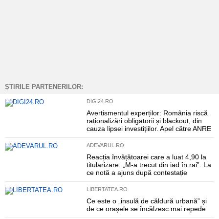
ȘTIRILE PARTENERILOR:
DIGI24.RO
Avertismentul experților: România riscă
raționalizări obligatorii și blackout, din
cauza lipsei investițiilor. Apel către ANRE
ADEVARUL.RO
Reacția învățătoarei care a luat 4,90 la
titularizare: „M-a trecut din iad în rai”. La
ce notă a ajuns după contestație
LIBERTATEA.RO
Ce este o „insulă de căldură urbană” și
de ce orașele se încălzesc mai repede