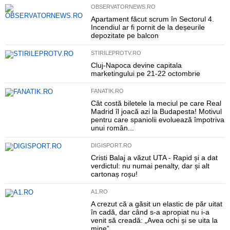
OBSERVATORNEWS.RO
Apartament făcut scrum în Sectorul 4.
Incendiul ar fi pornit de la deșeurile
depozitate pe balcon
STIRILEPROTV.RO
Cluj-Napoca devine capitala
marketingului pe 21-22 octombrie
FANATIK.RO
Cât costă biletele la meciul pe care Real
Madrid îl joacă azi la Budapesta! Motivul
pentru care spaniolii evoluează împotriva
unui român...
DIGISPORT.RO
Cristi Balaj a văzut UTA - Rapid și a dat
verdictul: nu numai penalty, dar și alt
cartonaș roșu!
A1.RO
A crezut că a găsit un elastic de păr uitat
în cadă, dar când s-a apropiat nu i-a
venit să creadă: „Avea ochi și se uita la
mine”