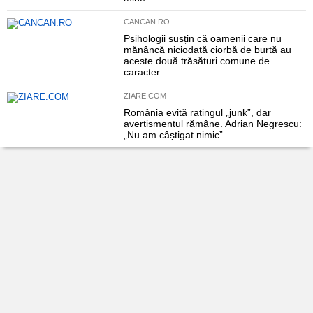
CANCAN.RO
Psihologii susțin că oamenii care nu
mănâncă niciodată ciorbă de burtă au
aceste două trăsături comune de
caracter
ZIARE.COM
România evită ratingul „junk”, dar
avertismentul rămâne. Adrian Negrescu:
„Nu am câștigat nimic”