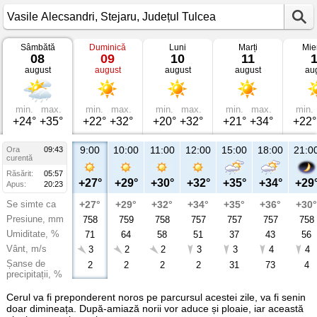
Sâmbătă
Duminică
Luni
Marți
Mie
Vremea
08
09
10
11
în
august
august
august
august
au
Vasile
Alecsandri
Stejaru,
Județul
Tulcea
min.
max.
min.
max.
min.
max.
min.
max.
min.
+24°
+35°
+22°
+32°
+20°
+32°
+21°
+34°
+22°
9:00
10:00
11:00
12:00
15:00
18:00
21:0
Ora
09:43
curentă
Răsărit:
05:57
+27°
+29°
+30°
+32°
+35°
+34°
+29
Apus:
20:23
Se simte ca
+27°
+29°
+32°
+34°
+35°
+36°
+30°
Presiune, mm
758
759
758
757
757
757
758
Umiditate, %
71
64
58
51
37
43
56
Vânt, m/s
3
2
2
3
3
4
4
Șanse de
2
2
2
2
31
73
4
precipitații, %
Cerul va fi preponderent noros pe parcursul acestei zile, va fi senin
doar dimineața. După-amiază norii vor aduce și ploaie, iar această