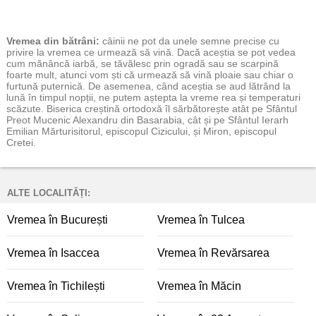
Vremea
din bătrâni:
câinii ne pot da unele semne precise cu
privire la vremea ce urmează să vină. Dacă aceștia se pot vedea
cum mănâncă iarbă, se tăvălesc prin ogradă sau se scarpină
foarte mult, atunci vom ști că urmează să vină ploaie sau chiar o
furtună puternică. De asemenea, când aceștia se aud lătrând la
lună în timpul nopții, ne putem aștepta la vreme rea și temperaturi
scăzute. Biserica creștină ortodoxă îl sărbătorește atât pe Sfântul
Preot Mucenic Alexandru din Basarabia, cât și pe Sfântul Ierarh
Emilian Mărturisitorul, episcopul Cizicului, și Miron, episcopul
Cretei.
ALTE LOCALITĂȚI:
Vremea în București
Vremea în Tulcea
Vremea în Isaccea
Vremea în Revărsarea
Vremea în Tichilești
Vremea în Măcin