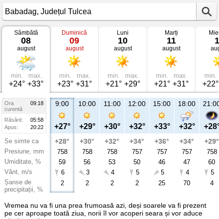
Sâmbătă
Duminică
Luni
Marți
Mie
Vremea
08
09
10
11
în
august
august
august
august
au
Babadag
Județul
Tulcea
min.
max.
min.
max.
min.
max.
min.
max.
min.
+24°
+33°
+23°
+31°
+21°
+29°
+21°
+31°
+22°
9:00
10:00
11:00
12:00
15:00
18:00
21:0
Ora
09:18
curentă
Răsărit:
05:58
+27°
+29°
+30°
+32°
+33°
+32°
+28
Apus:
20:22
Se simte ca
+28°
+30°
+32°
+34°
+36°
+34°
+29°
Presiune, mm
758
758
758
757
757
757
758
Umiditate, %
59
56
53
50
46
47
60
Vânt, m/s
6
3
4
5
5
4
5
Șanse de
2
2
2
2
25
70
4
precipitații, %
Vremea nu va fi una prea frumoasă azi, deși soarele va fi prezent
pe cer aproape toată ziua, norii îl vor acoperi seara și vor aduce