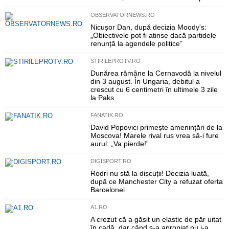
OBSERVATORNEWS.RO
Nicușor Dan, după decizia Moody's:
„Obiectivele pot fi atinse dacă partidele
renunță la agendele politice”
STIRILEPROTV.RO
Dunărea rămâne la Cernavodă la nivelul
din 3 august. În Ungaria, debitul a
crescut cu 6 centimetri în ultimele 3 zile
la Paks
FANATIK.RO
David Popovici primește amenințări de la
Moscova! Marele rival rus vrea să-i fure
aurul: „Va pierde!”
DIGISPORT.RO
Rodri nu stă la discuții! Decizia luată,
după ce Manchester City a refuzat oferta
Barcelonei
A1.RO
A crezut că a găsit un elastic de păr uitat
în cadă, dar când s-a apropiat nu i-a