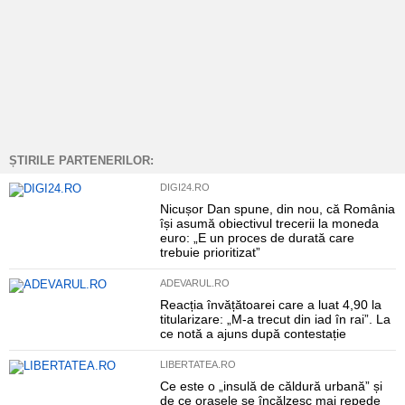
ȘTIRILE PARTENERILOR:
DIGI24.RO
Nicușor Dan spune, din nou, că România
își asumă obiectivul trecerii la moneda
euro: „E un proces de durată care
trebuie prioritizat”
ADEVARUL.RO
Reacția învățătoarei care a luat 4,90 la
titularizare: „M-a trecut din iad în rai”. La
ce notă a ajuns după contestație
LIBERTATEA.RO
Ce este o „insulă de căldură urbană” și
de ce orașele se încălzesc mai repede