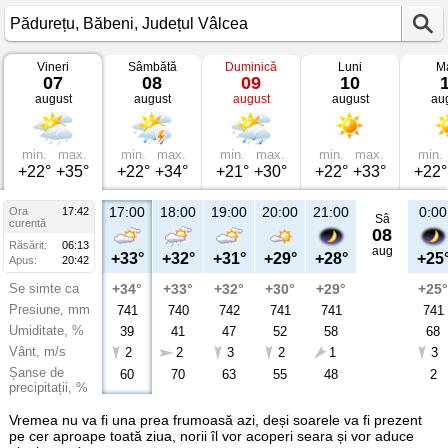
Vineri
Sâmbătă
Duminică
Luni
Ma
Vremea
07
08
09
10
în
august
august
august
august
au
Pădurețu
Băbeni,
Județul
Vâlcea
min.
max.
min.
max.
min.
max.
min.
max.
min.
+22°
+35°
+22°
+34°
+21°
+30°
+22°
+33°
+22°
17:00
18:00
19:00
20:00
21:00
0:00
Ora
17:42
Sâ
curentă
08
Răsărit:
06:13
aug
+33°
+32°
+31°
+29°
+28°
+25
Apus:
20:42
Se simte ca
+34°
+33°
+32°
+30°
+29°
+25°
Presiune, mm
741
740
742
741
741
741
Umiditate, %
39
41
47
52
58
68
Vânt, m/s
2
2
3
2
1
3
Șanse de
60
70
63
55
48
2
precipitații, %
Vremea nu va fi una prea frumoasă azi, deși soarele va fi prezent
pe cer aproape toată ziua, norii îl vor acoperi seara și vor aduce