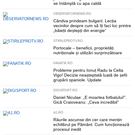
se întâmplă cu apa caldă
OBSERVATORNEWS.RO
Cândva prindeam bulgarii. Lecția
vecinilor despre cum să îți faci loc printre
„băieții deștepți din energie”
STIRILEPROTV.RO
Portocale – beneficii, proprietăți
nutriționale și utilizări surprinzătoare
FANATIK.RO
Probleme pentru Ionuț Radu la Celta
Vigo! Decizie neașteptată luată de șefii
grupării spaniole. Update
DIGISPORT.RO
Daniel Niculae: „E moartea fotbalului!”.
Gică Craioveanu: „Ceva incredibil”
A1.RO
Râurile ascunse din cer care mențin
echilibrul pe Pământ. Cum funcționează
procesul inedit