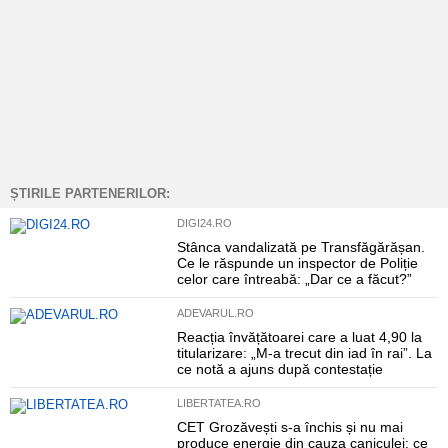
ȘTIRILE PARTENERILOR:
DIGI24.RO
Stânca vandalizată pe Transfăgărășan.
Ce le răspunde un inspector de Poliție
celor care întreabă: „Dar ce a făcut?”
ADEVARUL.RO
Reacția învățătoarei care a luat 4,90 la
titularizare: „M-a trecut din iad în rai”. La
ce notă a ajuns după contestație
LIBERTATEA.RO
CET Grozăvești s-a închis și nu mai
produce energie din cauza caniculei: ce