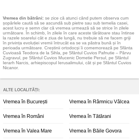
Vremea
din bătrâni:
se zice că atunci când putem observa cum
șopârlele caută să se ascundă sub pietre sau sub temelia casei,
acest lucru e semn clar că vremea urmează să se strice în zilele
următoare. În schimb, în zilele în care aceste târâtoare stau întinse
la razele soarelui cât e ziua de lungă, nu trebuie să ne facem griji
în privința evoluției vremii întrucât ea se va păstra bună și în
perioada următoare. Creștinii ortodocși îi comemorează pe Sfânta
Cuvioasă Teodora de la Sihla, pe Sfântul Cuvios Pafnutie – Pârvu
Zugravul, pe Sfântul Cuvios Mucenic Dometie Persul, pe Sfântul
Ierarh Narcis, arhiepiscopul Ierusalimului, cât și pe Sfântul Cuvios
Nicanor.
ALTE LOCALITĂȚI:
Vremea în București
Vremea în Râmnicu Vâlcea
Vremea în Români
Vremea în Tătărani
Vremea în Valea Mare
Vremea în Băile Govora