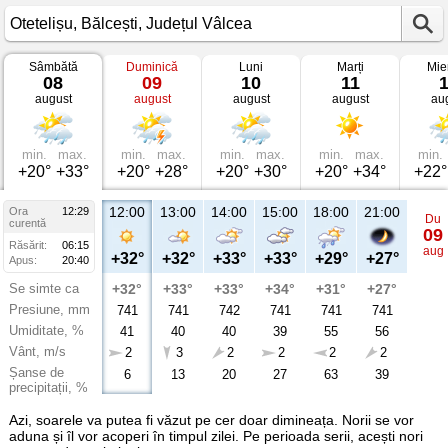
Sâmbătă
Duminică
Luni
Marți
Mie
Vremea
08
09
10
11
în
august
august
august
august
au
Otetelișu
Bălcești,
Județul
Vâlcea
min.
max.
min.
max.
min.
max.
min.
max.
min.
+20°
+33°
+20°
+28°
+20°
+30°
+20°
+34°
+22°
12:00
13:00
14:00
15:00
18:00
21:00
Ora
12:29
Du
curentă
09
Răsărit:
06:15
aug
+32°
+32°
+33°
+33°
+29°
+27°
Apus:
20:40
Se simte ca
+32°
+33°
+33°
+34°
+31°
+27°
Presiune, mm
741
741
742
741
741
741
Umiditate, %
41
40
40
39
55
56
Vânt, m/s
2
3
2
2
2
2
Șanse de
6
13
20
27
63
39
precipitații, %
Azi, soarele va putea fi văzut pe cer doar dimineața. Norii se vor
aduna și îl vor acoperi în timpul zilei. Pe perioada serii, acești nori