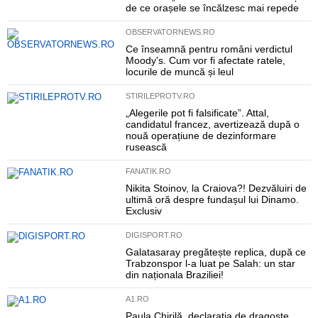
de ce orașele se încălzesc mai repede
OBSERVATORNEWS.RO
Ce înseamnă pentru români verdictul
Moody's. Cum vor fi afectate ratele,
locurile de muncă și leul
STIRILEPROTV.RO
„Alegerile pot fi falsificate”. Attal,
candidatul francez, avertizează după o
nouă operațiune de dezinformare
rusească
FANATIK.RO
Nikita Stoinov, la Craiova?! Dezvăluiri de
ultimă oră despre fundașul lui Dinamo.
Exclusiv
DIGISPORT.RO
Galatasaray pregătește replica, după ce
Trabzonspor l-a luat pe Salah: un star
din naționala Braziliei!
A1.RO
Paula Chirilă, declarația de dragoste