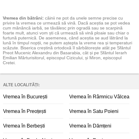
Vremea
din bătrâni:
câinii ne pot da unele semne precise cu
privire la vremea ce urmează să vină. Dacă aceștia se pot vedea
cum mănâncă iarbă, se tăvălesc prin ogradă sau se scarpină
foarte mult, atunci vom ști că urmează să vină ploaie sau chiar o
furtună puternică. De asemenea, când aceștia se aud lătrând la
lună în timpul nopții, ne putem aștepta la vreme rea și temperaturi
scăzute. Biserica creștină ortodoxă îl sărbătorește atât pe Sfântul
Preot Mucenic Alexandru din Basarabia, cât și pe Sfântul Ierarh
Emilian Mărturisitorul, episcopul Cizicului, și Miron, episcopul
Cretei.
ALTE LOCALITĂȚI:
Vremea în București
Vremea în Râmnicu Vâlcea
Vremea în Preoțești
Vremea în Satu Poieni
Vremea în Berbești
Vremea în Dămțeni