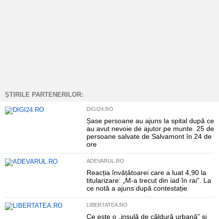
ȘTIRILE PARTENERILOR:
DIGI24.RO
Șase persoane au ajuns la spital după ce
au avut nevoie de ajutor pe munte. 25 de
persoane salvate de Salvamont în 24 de
ore
ADEVARUL.RO
Reacția învățătoarei care a luat 4,90 la
titularizare: „M-a trecut din iad în rai”. La
ce notă a ajuns după contestație
LIBERTATEA.RO
Ce este o „insulă de căldură urbană” și