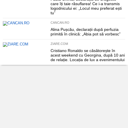
care îți taie răsuflarea! Ce i-a transmis
logodnicului ei: „Locul meu preferat ești
tu”
CANCAN.RO
Alina Pușcău, declarații după perfuzia
primită în clinică: „Abia pot să vorbesc”
ZIARE.COM
Cristiano Ronaldo se căsătorește în
acest weekend cu Georgina, după 10 ani
de relație. Locația de lux a evenimentului