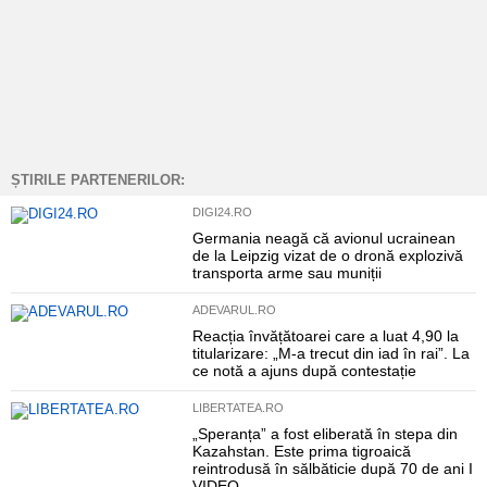
ȘTIRILE PARTENERILOR:
DIGI24.RO
Germania neagă că avionul ucrainean
de la Leipzig vizat de o dronă explozivă
transporta arme sau muniții
ADEVARUL.RO
Reacția învățătoarei care a luat 4,90 la
titularizare: „M-a trecut din iad în rai”. La
ce notă a ajuns după contestație
LIBERTATEA.RO
„Speranța” a fost eliberată în stepa din
Kazahstan. Este prima tigroaică
reintrodusă în sălbăticie după 70 de ani I
VIDEO