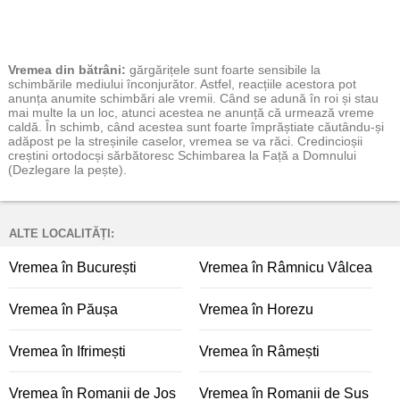
Vremea
din bătrâni:
gărgărițele sunt foarte sensibile la
schimbările mediului înconjurător. Astfel, reacțiile acestora pot
anunța anumite schimbări ale vremii. Când se adună în roi și stau
mai multe la un loc, atunci acestea ne anunță că urmează vreme
caldă. În schimb, când acestea sunt foarte împrăștiate căutându-și
adăpost pe la streșinile caselor, vremea se va răci. Credincioșii
creștini ortodocși sărbătoresc Schimbarea la Față a Domnului
(Dezlegare la pește).
ALTE LOCALITĂȚI:
Vremea în București
Vremea în Râmnicu Vâlcea
Vremea în Păușa
Vremea în Horezu
Vremea în Ifrimești
Vremea în Râmești
Vremea în Romanii de Jos
Vremea în Romanii de Sus