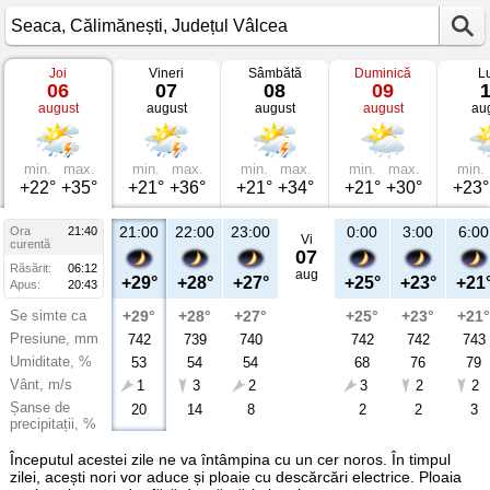
Joi
Vineri
Sâmbătă
Duminică
L
Vremea
06
07
08
09
în
august
august
august
august
au
Seaca
Călimănești,
Județul
Vâlcea
min.
max.
min.
max.
min.
max.
min.
max.
min.
+22°
+35°
+21°
+36°
+21°
+34°
+21°
+30°
+23°
21:00
22:00
23:00
0:00
3:00
6:00
Ora
21:40
Vi
curentă
07
Răsărit:
06:12
aug
+29°
+28°
+27°
+25°
+23°
+21
Apus:
20:43
Se simte ca
+29°
+28°
+27°
+25°
+23°
+21°
Presiune, mm
742
739
740
742
742
743
Umiditate, %
53
54
54
68
76
79
Vânt, m/s
1
3
2
3
2
2
Șanse de
20
14
8
2
2
3
precipitații, %
Începutul acestei zile ne va întâmpina cu un cer noros. În timpul
zilei, acești nori vor aduce și ploaie cu descărcări electrice. Ploaia