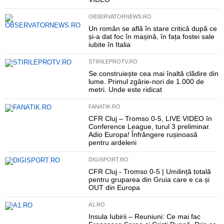
OBSERVATORNEWS.RO
Un român se află în stare critică după ce
și-a dat foc în mașină, în fața fostei sale
iubite în Italia
STIRILEPROTV.RO
Se construiește cea mai înaltă clădire din
lume. Primul zgârie-nori de 1.000 de
metri. Unde este ridicat
FANATIK.RO
CFR Cluj – Tromso 0-5, LIVE VIDEO în
Conference League, turul 3 preliminar.
Adio Europa! Înfrângere rușinoasă
pentru ardeleni
DIGISPORT.RO
CFR Cluj - Tromso 0-5 | Umilință totală
pentru gruparea din Gruia care e ca și
OUT din Europa
A1.RO
Insula Iubirii – Reuniuni: Ce mai fac