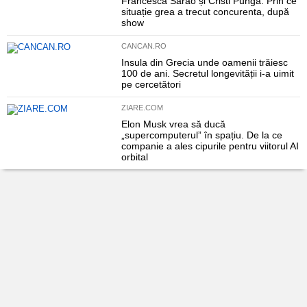
Francesca Sarao și Cristi Pungă. Prin ce
situație grea a trecut concurenta, după
show
CANCAN.RO
Insula din Grecia unde oamenii trăiesc
100 de ani. Secretul longevității i-a uimit
pe cercetători
ZIARE.COM
Elon Musk vrea să ducă
„supercomputerul” în spațiu. De la ce
companie a ales cipurile pentru viitorul AI
orbital