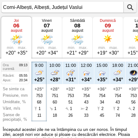
Joi
Vineri
Sâmbătă
Duminică
L
Vremea
06
07
08
09
în
august
august
august
august
au
Corni-
Albești
Albești,
Județul
Vaslui
min.
max.
min.
max.
min.
max.
min.
max.
min.
+20°
+35°
+20°
+34°
+21°
+29°
+19°
+30°
+15°
9:00
10:00
11:00
12:00
15:00
18:00
21:0
Ora
09:13
curentă
Răsărit:
05:55
+25°
+28°
+31°
+34°
+35°
+34°
+29
Apus:
20:34
Se simte ca
+25°
+28°
+32°
+35°
+36°
+37°
+30°
Presiune, mm
753
751
753
754
754
754
753
Umiditate, %
68
60
51
43
34
43
56
Vânt, m/s
1
1
1
2
2
2
2
Șanse de
11
18
26
33
45
74
28
precipitații, %
Începutul acestei zile ne va întâmpina cu un cer noros. În timpul
zilei, acești nori vor aduce și ploaie cu descărcări electrice. Ploaia