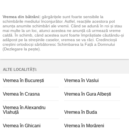
Vremea
din bătrâni:
gărgărițele sunt foarte sensibile la
schimbările mediului înconjurător. Astfel, reacțiile acestora pot
anunța anumite schimbări ale vremii. Când se adună în roi și stau
mai multe la un loc, atunci acestea ne anunță că urmează vreme
caldă. În schimb, când acestea sunt foarte împrăștiate căutându-și
adăpost pe la streșinile caselor, vremea se va răci. Credincioșii
creștini ortodocși sărbătoresc Schimbarea la Față a Domnului
(Dezlegare la pește).
ALTE LOCALITĂȚI:
Vremea în București
Vremea în Vaslui
Vremea în Crasna
Vremea în Gura Albești
Vremea în Alexandru
Vlahuță
Vremea în Buda
Vremea în Ghicani
Vremea în Morăreni