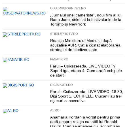
OBSERVATORNEWS.RO
„Jurnalul unei cameriste”, noul film al lui
Radu Jude, selectat la festivalurile de la
Toronto și New York
STIRILEPROTV.RO
Reacția Ministerului Mediului după
acuzațiile AUR. Cât a costat elaborarea
strategiei de biodiversitate
FANATIK.RO
Farul – Csikszereda, LIVE VIDEO în
SuperLiga, etapa 4. Cum arată echipele
de start
DIGISPORT.RO
Farul - Csikszereda, LIVE VIDEO, 18:30,
Digi Sport 1. ECHIPELE. Ciucanii au trei
eșecuri consecutive
A1.RO
Anamaria Pordan a vorbit pentru prima
dată despre relația cu tatăl lui Ronald
Gavril. Cum se înțelege cu „socrul” său