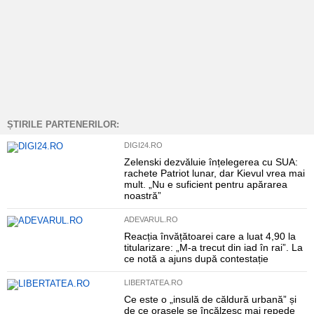
ȘTIRILE PARTENERILOR:
DIGI24.RO
Zelenski dezvăluie înțelegerea cu SUA:
rachete Patriot lunar, dar Kievul vrea mai
mult. „Nu e suficient pentru apărarea
noastră”
ADEVARUL.RO
Reacția învățătoarei care a luat 4,90 la
titularizare: „M-a trecut din iad în rai”. La
ce notă a ajuns după contestație
LIBERTATEA.RO
Ce este o „insulă de căldură urbană” și
de ce orașele se încălzesc mai repede