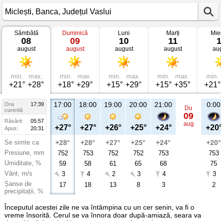
Sâmbătă
Duminică
Luni
Marți
Mie
Vremea
08
09
10
11
în
august
august
august
august
au
Miclești
Banca,
Județul
Vaslui
min.
max.
min.
max.
min.
max.
min.
max.
min.
+21°
+28°
+18°
+29°
+15°
+29°
+15°
+35°
+21°
17:00
18:00
19:00
20:00
21:00
0:00
Ora
17:39
Du
curentă
09
Răsărit:
05:57
aug
+27°
+27°
+26°
+25°
+24°
+20
Apus:
20:31
Se simte ca
+28°
+28°
+27°
+25°
+24°
+20°
Presiune, mm
752
753
752
752
753
753
Umiditate, %
59
58
61
65
68
75
Vânt, m/s
3
4
2
3
4
3
Șanse de
17
18
13
8
3
2
precipitații, %
Începutul acestei zile ne va întâmpina cu un cer senin, va fi o
vreme însorită. Cerul se va înnora doar după-amiază, seara va