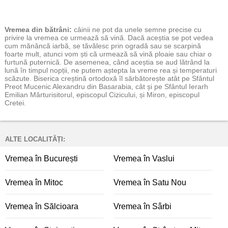
Vremea
din bătrâni:
câinii ne pot da unele semne precise cu
privire la vremea ce urmează să vină. Dacă aceștia se pot vedea
cum mănâncă iarbă, se tăvălesc prin ogradă sau se scarpină
foarte mult, atunci vom ști că urmează să vină ploaie sau chiar o
furtună puternică. De asemenea, când aceștia se aud lătrând la
lună în timpul nopții, ne putem aștepta la vreme rea și temperaturi
scăzute. Biserica creștină ortodoxă îl sărbătorește atât pe Sfântul
Preot Mucenic Alexandru din Basarabia, cât și pe Sfântul Ierarh
Emilian Mărturisitorul, episcopul Cizicului, și Miron, episcopul
Cretei.
ALTE LOCALITĂȚI:
Vremea în București
Vremea în Vaslui
Vremea în Mitoc
Vremea în Satu Nou
Vremea în Sălcioara
Vremea în Sârbi