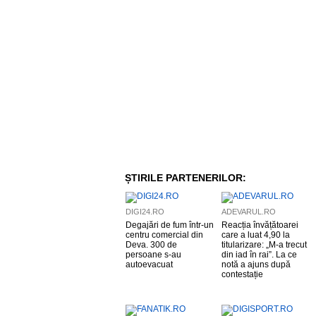
ȘTIRILE PARTENERILOR:
DIGI24.RO
ADEVARUL.RO
Degajări de fum într-un
Reacția învățătoarei
centru comercial din
care a luat 4,90 la
Deva. 300 de
titularizare: „M-a trecut
persoane s-au
din iad în rai”. La ce
autoevacuat
notă a ajuns după
contestație