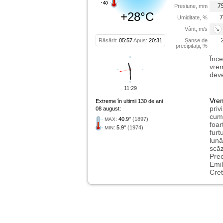
7
Presiune, mm
+28°C
7
Umiditate, %
Vânt, m/s
Răsărit:
05:57
Apus:
20:31
Șanse de
precipitații, %
Înce
vrem
deve
11:29
Vre
Extreme în ultimii 130 de ani
priv
08 august:
cum 
:
40.9°
(1897)
MAX
foar
:
5.9°
(1974)
MIN
furt
lună
scăz
Preo
Emil
Cret