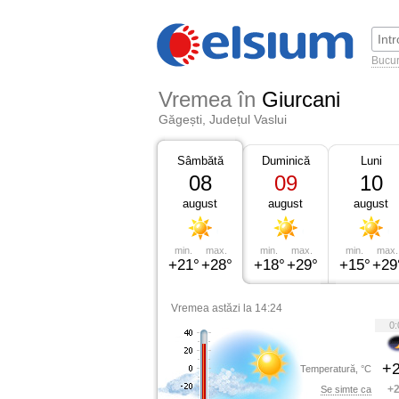
Bucur
Vremea în
Giurcani
Găgești, Județul Vaslui
Sâmbătă
Duminică
Luni
08
09
10
august
august
august
min.
max.
min.
max.
min.
max.
+21°
+28°
+18°
+29°
+15°
+29
Vremea astăzi la 14:24
0:
+2
Temperatură, °C
+2
Se simte ca