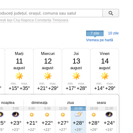
ești
Iași
Cluj-Napoca
Constanța
Timișoara
7 zile
10 zile
Vremea pe hartă
Marți
Miercuri
Joi
Vineri
11
12
13
14
august
august
august
august
min.
max.
min.
max.
min.
max.
min.
max.
°
+15°
+35°
+21°
+29°
+17°
+28°
+14°
+29°
noaptea
dimineața
ziua
seara
00
3:00
6:00
9:00
12:00
15:00
18:00
21:00
5°
+23°
+21°
+22°
+27°
+28°
+28°
+24°
5°
+23°
+22°
+22°
+27°
+29°
+29°
+24°