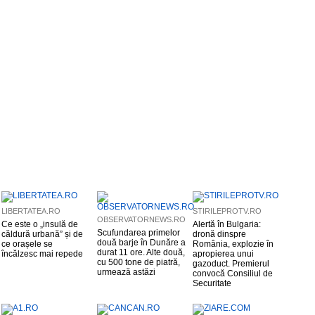
LIBERTATEA.RO
STIRILEPROTV.RO
OBSERVATORNEWS.RO
Ce este o „insulă de
Alertă în Bulgaria:
Scufundarea primelor
căldură urbană” și de
dronă dinspre
două barje în Dunăre a
ce orașele se
România, explozie în
durat 11 ore. Alte două,
încălzesc mai repede
apropierea unui
cu 500 tone de piatră,
gazoduct. Premierul
urmează astăzi
convocă Consiliul de
Securitate