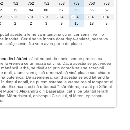
52
752
752
752
753
753
753
753
2
79
94
86
67
60
56
67
2
3
3
3
4
4
4
4
2
2
2
3
9
15
18
3
putul acestei zile ne va întâmpina cu un cer senin, va fi o
e însorită. Cerul se va înnora doar după-amiază, seara va
ni iarăși senin. Nu vom avea parte de ploaie.
mea
din bătrâni:
câinii ne pot da unele semne precise cu
ire la vremea ce urmează să vină. Dacă aceștia se pot vedea
mănâncă iarbă, se tăvălesc prin ogradă sau se scarpină
te mult, atunci vom ști că urmează să vină ploaie sau chiar o
ună puternică. De asemenea, când aceștia se aud lătrând la
 în timpul nopții, ne putem aștepta la vreme rea și temperaturi
ute. Biserica creștină ortodoxă îl sărbătorește atât pe Sfântul
t Mucenic Alexandru din Basarabia, cât și pe Sfântul Ierarh
ian Mărturisitorul, episcopul Cizicului, și Miron, episcopul
ei.