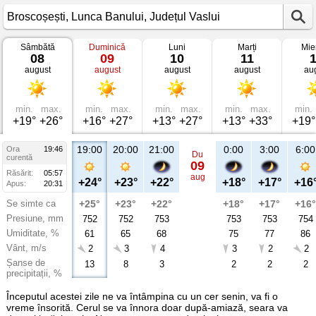
Sâmbătă
Duminică
Luni
Marți
Mie
Vremea
08
09
10
11
în
august
august
august
august
au
Broscoșești
Lunca
Banului,
Județul
Vaslui
min.
max.
min.
max.
min.
max.
min.
max.
min.
+19°
+26°
+16°
+27°
+13°
+27°
+13°
+33°
+19°
19:00
20:00
21:00
0:00
3:00
6:00
Ora
19:46
Du
curentă
09
Răsărit:
05:57
aug
+24°
+23°
+22°
+18°
+17°
+16
Apus:
20:31
Se simte ca
+25°
+23°
+22°
+18°
+17°
+16°
Presiune, mm
752
752
753
753
753
754
Umiditate, %
61
65
68
75
77
86
Vânt, m/s
2
3
4
3
2
2
Șanse de
13
8
3
2
2
2
precipitații, %
Începutul acestei zile ne va întâmpina cu un cer senin, va fi o
vreme însorită. Cerul se va înnora doar după-amiază, seara va