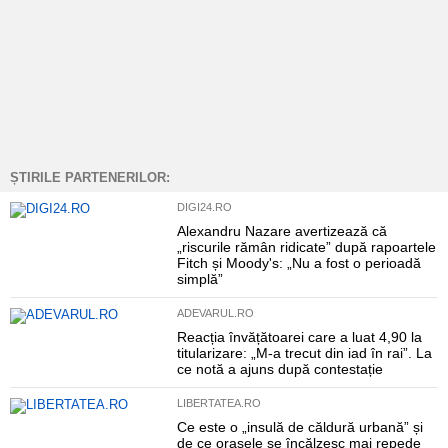
ȘTIRILE PARTENERILOR:
DIGI24.RO
Alexandru Nazare avertizează că
„riscurile rămân ridicate” după rapoartele
Fitch și Moody's: „Nu a fost o perioadă
simplă”
ADEVARUL.RO
Reacția învățătoarei care a luat 4,90 la
titularizare: „M-a trecut din iad în rai”. La
ce notă a ajuns după contestație
LIBERTATEA.RO
Ce este o „insulă de căldură urbană” și
de ce orașele se încălzesc mai repede