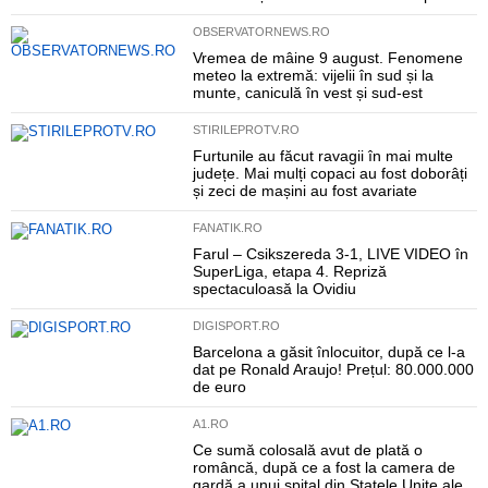
OBSERVATORNEWS.RO
Vremea de mâine 9 august. Fenomene
meteo la extremă: vijelii în sud și la
munte, caniculă în vest și sud-est
STIRILEPROTV.RO
Furtunile au făcut ravagii în mai multe
județe. Mai mulți copaci au fost doborâți
și zeci de mașini au fost avariate
FANATIK.RO
Farul – Csikszereda 3-1, LIVE VIDEO în
SuperLiga, etapa 4. Repriză
spectaculoasă la Ovidiu
DIGISPORT.RO
Barcelona a găsit înlocuitor, după ce l-a
dat pe Ronald Araujo! Prețul: 80.000.000
de euro
A1.RO
Ce sumă colosală avut de plată o
româncă, după ce a fost la camera de
gardă a unui spital din Statele Unite ale