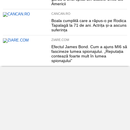
Americii
CANCAN.RO
Boala cumplită care a răpus-o pe Rodica
Tapalagă la 71 de ani. Actrița și-a ascuns
suferința
ZIARE.COM
Efectul James Bond. Cum a ajuns MI6 să
fascineze lumea spionajului. „Reputația
contează foarte mult în lumea
spionajului”