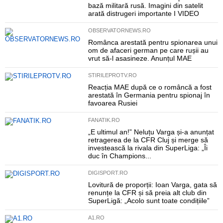
bază militară rusă. Imagini din satelit
arată distrugeri importante I VIDEO
OBSERVATORNEWS.RO
Românca arestată pentru spionarea unui
om de afaceri german pe care rușii au
vrut să-l asasineze. Anunțul MAE
STIRILEPROTV.RO
Reacția MAE după ce o româncă a fost
arestată în Germania pentru spionaj în
favoarea Rusiei
FANATIK.RO
„E ultimul an!” Neluțu Varga și-a anunțat
retragerea de la CFR Cluj și merge să
investească la rivala din SuperLiga: „Îi
duc în Champions...
DIGISPORT.RO
Lovitură de proporții: Ioan Varga, gata să
renunțe la CFR și să preia alt club din
SuperLigă: „Acolo sunt toate condițiile”
A1.RO