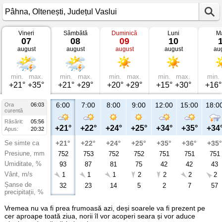
Vineri
Sâmbătă
Duminică
Luni
Ma
Vremea
07
08
09
10
în
august
august
august
august
au
Pâhna
Oltenești,
Județul
Vaslui
min.
max.
min.
max.
min.
max.
min.
max.
min.
+21°
+35°
+21°
+29°
+20°
+29°
+15°
+30°
+16°
6:00
7:00
8:00
9:00
12:00
15:00
18:0
Ora
06:03
curentă
Răsărit:
05:56
+21°
+22°
+24°
+25°
+34°
+35°
+34
Apus:
20:32
Se simte ca
+21°
+22°
+24°
+25°
+35°
+36°
+35°
Presiune, mm
752
753
752
752
751
751
751
Umiditate, %
93
87
81
75
42
42
43
Vânt, m/s
1
1
1
2
2
2
2
Șanse de
32
23
14
5
2
7
57
precipitații, %
Vremea nu va fi prea frumoasă azi, deși soarele va fi prezent pe
cer aproape toată ziua, norii îl vor acoperi seara și vor aduce