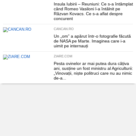
Insula Iubirii – Reuniuni: Ce s-a întâmplat
când Romeo Vasiloni l-a întâlnit pe
Răzvan Kovacs. Ce s-a aflat despre
concurent
CANCAN.RO
Un „om” a apărut într-o fotografie făcută
de NASA pe Marte. Imaginea care i-a
uimit pe internauți
ZIARE.COM
Pesta ovinelor ar mai putea dura câțiva
ani, susține un fost ministru al Agriculturii:
„Vinovații, niște politruci care nu au nimic
de-a...