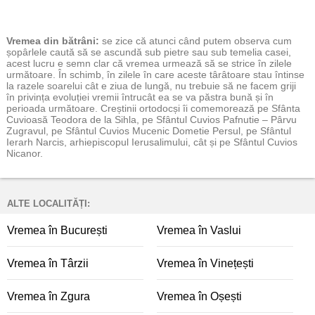
Vremea
din bătrâni:
se zice că atunci când putem observa cum
șopârlele caută să se ascundă sub pietre sau sub temelia casei,
acest lucru e semn clar că vremea urmează să se strice în zilele
următoare. În schimb, în zilele în care aceste târâtoare stau întinse
la razele soarelui cât e ziua de lungă, nu trebuie să ne facem griji
în privința evoluției vremii întrucât ea se va păstra bună și în
perioada următoare. Creștinii ortodocși îi comemorează pe Sfânta
Cuvioasă Teodora de la Sihla, pe Sfântul Cuvios Pafnutie – Pârvu
Zugravul, pe Sfântul Cuvios Mucenic Dometie Persul, pe Sfântul
Ierarh Narcis, arhiepiscopul Ierusalimului, cât și pe Sfântul Cuvios
Nicanor.
ALTE LOCALITĂȚI:
Vremea în București
Vremea în Vaslui
Vremea în Târzii
Vremea în Vinețești
Vremea în Zgura
Vremea în Oșești