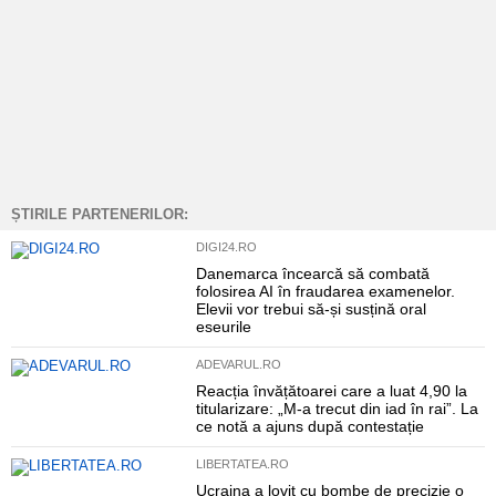
ȘTIRILE PARTENERILOR:
DIGI24.RO
Danemarca încearcă să combată
folosirea AI în fraudarea examenelor.
Elevii vor trebui să-și susțină oral
eseurile
ADEVARUL.RO
Reacția învățătoarei care a luat 4,90 la
titularizare: „M-a trecut din iad în rai”. La
ce notă a ajuns după contestație
LIBERTATEA.RO
Ucraina a lovit cu bombe de precizie o