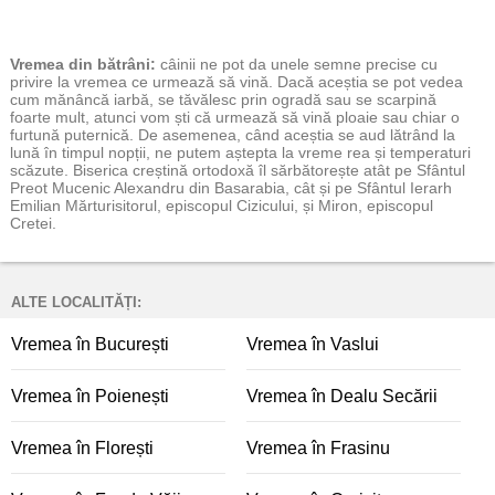
Vremea
din bătrâni:
câinii ne pot da unele semne precise cu
privire la vremea ce urmează să vină. Dacă aceștia se pot vedea
cum mănâncă iarbă, se tăvălesc prin ogradă sau se scarpină
foarte mult, atunci vom ști că urmează să vină ploaie sau chiar o
furtună puternică. De asemenea, când aceștia se aud lătrând la
lună în timpul nopții, ne putem aștepta la vreme rea și temperaturi
scăzute. Biserica creștină ortodoxă îl sărbătorește atât pe Sfântul
Preot Mucenic Alexandru din Basarabia, cât și pe Sfântul Ierarh
Emilian Mărturisitorul, episcopul Cizicului, și Miron, episcopul
Cretei.
ALTE LOCALITĂȚI:
Vremea în București
Vremea în Vaslui
Vremea în Poienești
Vremea în Dealu Secării
Vremea în Florești
Vremea în Frasinu