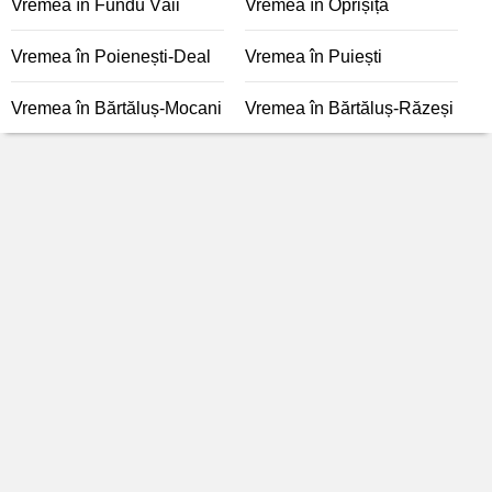
Vremea în Fundu Văii
Vremea în Oprișița
Vremea în Poienești-Deal
Vremea în Puiești
Vremea în Bărtăluș-Mocani
Vremea în Bărtăluș-Răzeși