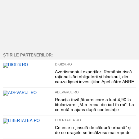
ȘTIRILE PARTENERILOR:
DIGI24.RO
Avertismentul experților: România riscă
raționalizări obligatorii și blackout, din
cauza lipsei investițiilor. Apel către ANRE
ADEVARUL.RO
Reacția învățătoarei care a luat 4,90 la
titularizare: „M-a trecut din iad în rai”. La
ce notă a ajuns după contestație
LIBERTATEA.RO
Ce este o „insulă de căldură urbană” și
de ce orașele se încălzesc mai repede