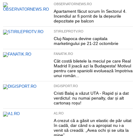
OBSERVATORNEWS.RO
Apartament făcut scrum în Sectorul 4.
Incendiul ar fi pornit de la deșeurile
depozitate pe balcon
STIRILEPROTV.RO
Cluj-Napoca devine capitala
marketingului pe 21-22 octombrie
FANATIK.RO
Cât costă biletele la meciul pe care Real
Madrid îl joacă azi la Budapesta! Motivul
pentru care spaniolii evoluează împotriva
unui român...
DIGISPORT.RO
Cristi Balaj a văzut UTA - Rapid și a dat
verdictul: nu numai penalty, dar și alt
cartonaș roșu!
A1.RO
A crezut că a găsit un elastic de păr uitat
în cadă, dar când s-a apropiat nu i-a
venit să creadă: „Avea ochi și se uita la
mine”