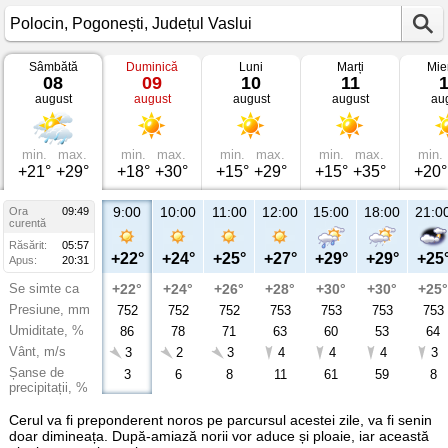
Sâmbătă
Duminică
Luni
Marți
Mie
Vremea
08
09
10
11
în
august
august
august
august
au
Polocin
Pogonești,
Județul
Vaslui
min.
max.
min.
max.
min.
max.
min.
max.
min.
+21°
+29°
+18°
+30°
+15°
+29°
+15°
+35°
+20°
9:00
10:00
11:00
12:00
15:00
18:00
21:0
Ora
09:49
curentă
Răsărit:
05:57
+22°
+24°
+25°
+27°
+29°
+29°
+25
Apus:
20:31
Se simte ca
+22°
+24°
+26°
+28°
+30°
+30°
+25°
Presiune, mm
752
752
752
753
753
753
753
Umiditate, %
86
78
71
63
60
53
64
Vânt, m/s
3
2
3
4
4
4
3
Șanse de
3
6
8
11
61
59
8
precipitații, %
Cerul va fi preponderent noros pe parcursul acestei zile, va fi senin
doar dimineața. După-amiază norii vor aduce și ploaie, iar această