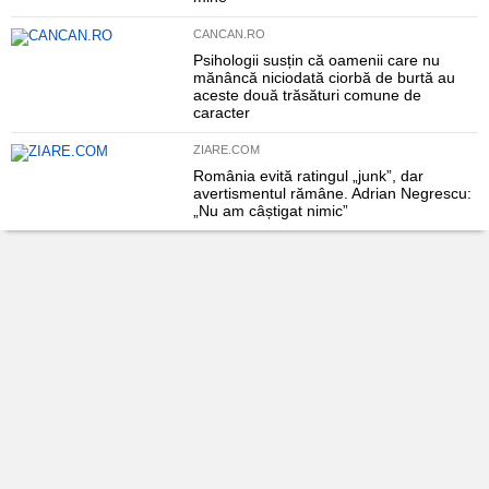
CANCAN.RO
Psihologii susțin că oamenii care nu
mănâncă niciodată ciorbă de burtă au
aceste două trăsături comune de
caracter
ZIARE.COM
România evită ratingul „junk”, dar
avertismentul rămâne. Adrian Negrescu:
„Nu am câștigat nimic”