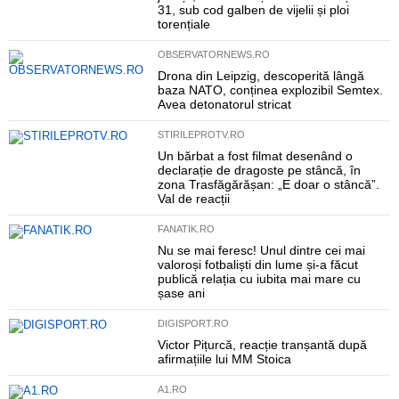
31, sub cod galben de vijelii și ploi
torențiale
OBSERVATORNEWS.RO
Drona din Leipzig, descoperită lângă
baza NATO, conținea explozibil Semtex.
Avea detonatorul stricat
STIRILEPROTV.RO
Un bărbat a fost filmat desenând o
declarație de dragoste pe stâncă, în
zona Trasfăgărășan: „E doar o stâncă”.
Val de reacții
FANATIK.RO
Nu se mai feresc! Unul dintre cei mai
valoroși fotbaliști din lume și-a făcut
publică relația cu iubita mai mare cu
șase ani
DIGISPORT.RO
Victor Pițurcă, reacție tranșantă după
afirmațiile lui MM Stoica
A1.RO