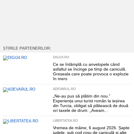
ȘTIRILE PARTENERILOR:
DIGI24.RO
Ce se întâmplă cu anvelopele când
asfaltul se încinge pe timp de caniculă.
Greșeala care poate provoca o explozie
în mers
ADEVARUL.RO
„Ne-au pus să plătim din nou.”
Experiența unui turist român la ieșirea
din Turcia, obligat să plătească de două
ori taxele de drum: „Aveam...
LIBERTATEA.RO
Vremea de mâine, 6 august 2026. Șapte
județe, sub cod roșu de caniculă și alte