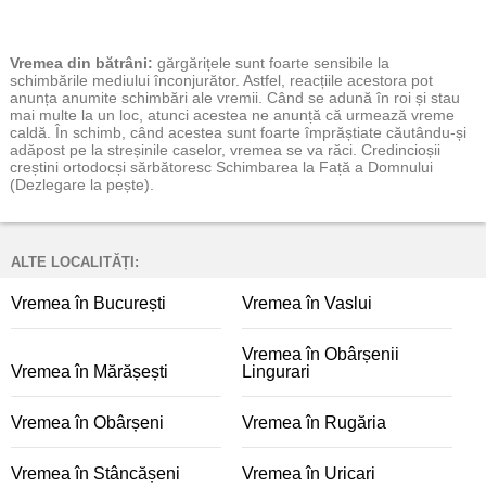
Vremea
din bătrâni:
gărgărițele sunt foarte sensibile la
schimbările mediului înconjurător. Astfel, reacțiile acestora pot
anunța anumite schimbări ale vremii. Când se adună în roi și stau
mai multe la un loc, atunci acestea ne anunță că urmează vreme
caldă. În schimb, când acestea sunt foarte împrăștiate căutându-și
adăpost pe la streșinile caselor, vremea se va răci. Credincioșii
creștini ortodocși sărbătoresc Schimbarea la Față a Domnului
(Dezlegare la pește).
ALTE LOCALITĂȚI:
Vremea în București
Vremea în Vaslui
Vremea în Obârșenii
Vremea în Mărășești
Lingurari
Vremea în Obârșeni
Vremea în Rugăria
Vremea în Stâncășeni
Vremea în Uricari