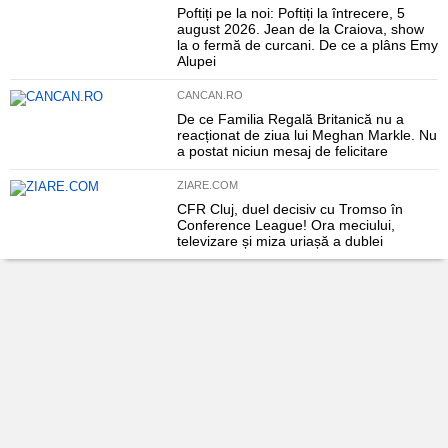
Poftiți pe la noi: Poftiți la întrecere, 5
august 2026. Jean de la Craiova, show
la o fermă de curcani. De ce a plâns Emy
Alupei
CANCAN.RO
De ce Familia Regală Britanică nu a
reacționat de ziua lui Meghan Markle. Nu
a postat niciun mesaj de felicitare
ZIARE.COM
CFR Cluj, duel decisiv cu Tromso în
Conference League! Ora meciului,
televizare și miza uriașă a dublei