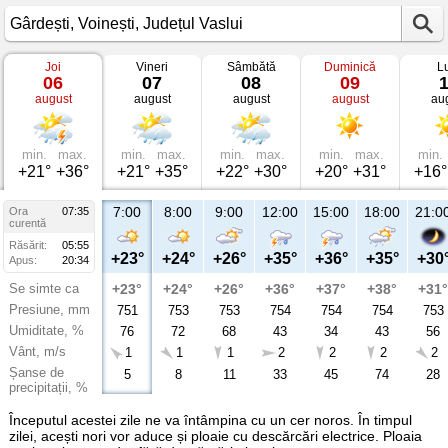
Joi
Vineri
Sâmbătă
Duminică
L
Vremea
06
07
08
09
în
august
august
august
august
au
Gârdești
Voinești,
Județul
Vaslui
min.
max.
min.
max.
min.
max.
min.
max.
min.
+21°
+36°
+21°
+35°
+22°
+30°
+20°
+31°
+16°
7:00
8:00
9:00
12:00
15:00
18:00
21:0
Ora
07:35
curentă
Răsărit:
05:55
+23°
+24°
+26°
+35°
+36°
+35°
+30
Apus:
20:34
Se simte ca
+23°
+24°
+26°
+36°
+37°
+38°
+31°
Presiune, mm
751
753
753
754
754
754
753
Umiditate, %
76
72
68
43
34
43
56
Vânt, m/s
1
1
1
2
2
2
2
Șanse de
5
8
11
33
45
74
28
precipitații, %
Începutul acestei zile ne va întâmpina cu un cer noros. În timpul
zilei, acești nori vor aduce și ploaie cu descărcări electrice. Ploaia