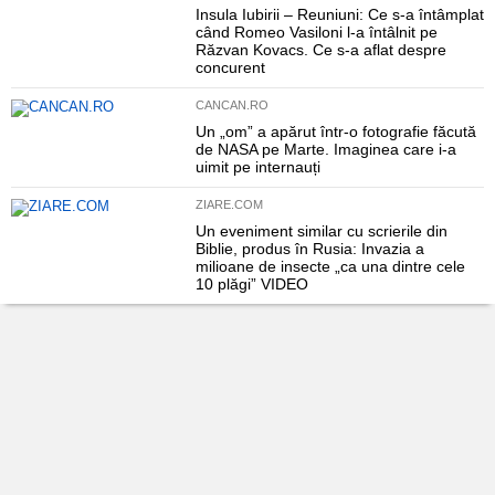
Insula Iubirii – Reuniuni: Ce s-a întâmplat
când Romeo Vasiloni l-a întâlnit pe
Răzvan Kovacs. Ce s-a aflat despre
concurent
CANCAN.RO
Un „om” a apărut într-o fotografie făcută
de NASA pe Marte. Imaginea care i-a
uimit pe internauți
ZIARE.COM
Un eveniment similar cu scrierile din
Biblie, produs în Rusia: Invazia a
milioane de insecte „ca una dintre cele
10 plăgi” VIDEO