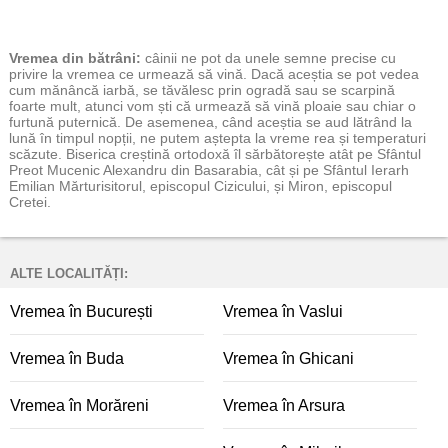
Vremea
din bătrâni:
câinii ne pot da unele semne precise cu
privire la vremea ce urmează să vină. Dacă aceștia se pot vedea
cum mănâncă iarbă, se tăvălesc prin ogradă sau se scarpină
foarte mult, atunci vom ști că urmează să vină ploaie sau chiar o
furtună puternică. De asemenea, când aceștia se aud lătrând la
lună în timpul nopții, ne putem aștepta la vreme rea și temperaturi
scăzute. Biserica creștină ortodoxă îl sărbătorește atât pe Sfântul
Preot Mucenic Alexandru din Basarabia, cât și pe Sfântul Ierarh
Emilian Mărturisitorul, episcopul Cizicului, și Miron, episcopul
Cretei.
ALTE LOCALITĂȚI:
Vremea în București
Vremea în Vaslui
Vremea în Buda
Vremea în Ghicani
Vremea în Morăreni
Vremea în Arsura