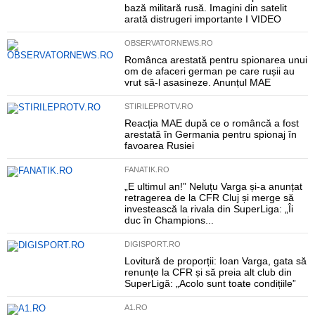
bază militară rusă. Imagini din satelit
arată distrugeri importante I VIDEO
OBSERVATORNEWS.RO
Românca arestată pentru spionarea unui
om de afaceri german pe care rușii au
vrut să-l asasineze. Anunțul MAE
STIRILEPROTV.RO
Reacția MAE după ce o româncă a fost
arestată în Germania pentru spionaj în
favoarea Rusiei
FANATIK.RO
„E ultimul an!” Neluțu Varga și-a anunțat
retragerea de la CFR Cluj și merge să
investească la rivala din SuperLiga: „Îi
duc în Champions...
DIGISPORT.RO
Lovitură de proporții: Ioan Varga, gata să
renunțe la CFR și să preia alt club din
SuperLigă: „Acolo sunt toate condițiile”
A1.RO