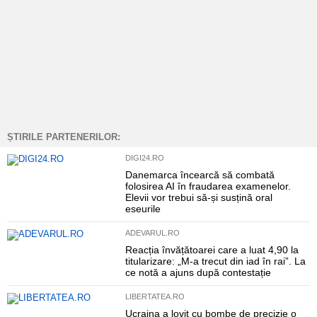
ȘTIRILE PARTENERILOR:
DIGI24.RO
Danemarca încearcă să combată
folosirea AI în fraudarea examenelor.
Elevii vor trebui să-și susțină oral
eseurile
ADEVARUL.RO
Reacția învățătoarei care a luat 4,90 la
titularizare: „M-a trecut din iad în rai”. La
ce notă a ajuns după contestație
LIBERTATEA.RO
Ucraina a lovit cu bombe de precizie o