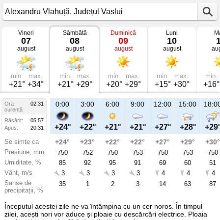
Vineri
Sâmbătă
Duminică
Luni
Ma
Vremea
07
08
09
10
în
august
august
august
august
au
Alexandru
Vlahuță
mâine
Județul
Vaslui
min.
max.
min.
max.
min.
max.
min.
max.
min.
+21°
+34°
+21°
+29°
+20°
+29°
+15°
+30°
+16°
21:00
0:00
3:00
6:00
9:00
12:00
15:00
18:0
Ora
02:31
Sâ
curentă
08
Răsărit:
05:57
aug
+28°
+24°
+22°
+21°
+21°
+27°
+28°
+29
Apus:
20:31
Se simte ca
+30°
+24°
+23°
+22°
+22°
+27°
+29°
+30°
Presiune, mm
752
750
752
750
753
750
753
750
Umiditate, %
67
85
92
95
91
69
60
51
Vânt, m/s
2
3
3
3
3
4
4
4
Șanse de
84
35
1
2
3
14
63
87
precipitații, %
Începutul acestei zile ne va întâmpina cu un cer noros. În timpul
zilei, acești nori vor aduce și ploaie cu descărcări electrice. Ploaia