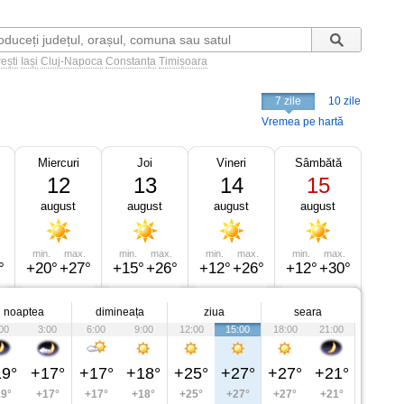
ești
Iași
Cluj-Napoca
Constanța
Timișoara
7 zile
10 zile
Vremea pe hartă
Miercuri
Joi
Vineri
Sâmbătă
12
13
14
15
august
august
august
august
min.
max.
min.
max.
min.
max.
min.
max.
°
+20°
+27°
+15°
+26°
+12°
+26°
+12°
+30°
noaptea
dimineața
ziua
seara
00
3:00
6:00
9:00
12:00
15:00
18:00
21:00
9°
+17°
+17°
+18°
+25°
+27°
+27°
+21°
9°
+17°
+17°
+18°
+25°
+27°
+27°
+21°