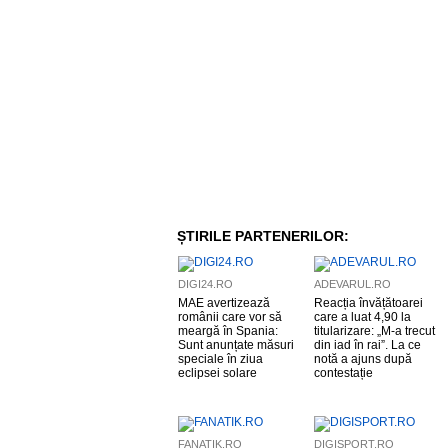
ȘTIRILE PARTENERILOR:
DIGI24.RO
ADEVARUL.RO
MAE avertizează
Reacția învățătoarei
românii care vor să
care a luat 4,90 la
meargă în Spania:
titularizare: „M-a trecut
Sunt anunțate măsuri
din iad în rai”. La ce
speciale în ziua
notă a ajuns după
eclipsei solare
contestație
FANATIK.RO
DIGISPORT.RO