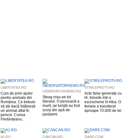
LIBERTATEA.RO
STIRILEPROTV.RO
OBSERVATORNEWS.RO
Curs de prim ajutor
Acte false generate cu
Steag roșu pe tot
pentru animale din
IA, folosite într-o
litoralul. O persoană a
România. Ce trebuie
escrocherie în Alba. O
murit, iar turiștii au fost
să știi dacă întâlnești
femeie a transferat
scoși din apă de
un animal aflat în
aproape 70.000 de lei
jandarmi
pericol. Corina
Fierbințeanu...
A1.RO
CANCAN.RO
ZIARE.COM