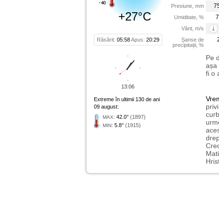
7
Presiune, mm
+27°C
7
Umiditate, %
Vânt, m/s
Răsărit:
05:58
Apus:
20:29
Șanse de
precipitații, %
Pe d
așa 
fi o
13:06
Vre
Extreme în ultimii 130 de ani
priv
09 august:
curb
:
42.0°
(1897)
MAX
urme
:
5.8°
(1915)
MIN
aces
drep
Cred
Mati
Hris