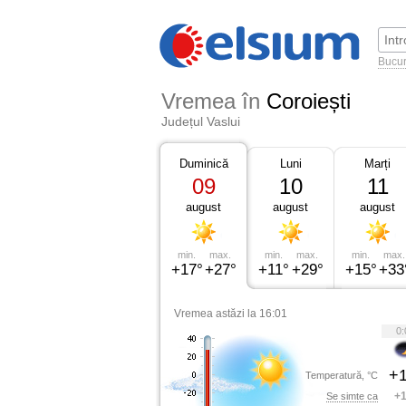
Bucur
Vremea în
Coroiești
Județul Vaslui
Duminică
Luni
Marți
09
10
11
august
august
august
min.
max.
min.
max.
min.
max.
+17°
+27°
+11°
+29°
+15°
+33
Vremea astăzi la 16:01
0:
+1
Temperatură, °C
+1
Se simte ca