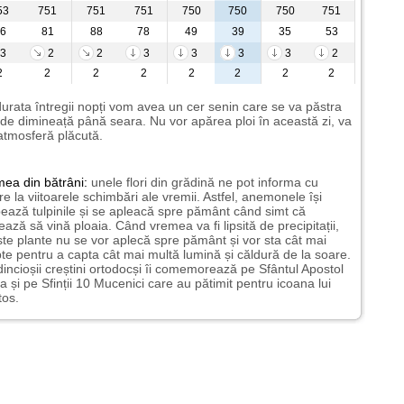
53
751
751
751
750
750
750
751
6
81
88
78
49
39
35
53
3
2
2
3
3
3
3
2
2
2
2
2
2
2
2
2
urata întregii nopți vom avea un cer senin care se va păstra
de dimineață până seara. Nu vor apărea ploi în această zi, va
 atmosferă plăcută.
mea
din bătrâni:
unele flori din grădină ne pot informa cu
ire la viitoarele schimbări ale vremii. Astfel, anemonele își
ează tulpinile și se apleacă spre pământ când simt că
ază să vină ploaia. Când vremea va fi lipsită de precipitații,
te plante nu se vor aplecă spre pământ și vor sta cât mai
te pentru a capta cât mai multă lumină și căldură de la soare.
incioșii creștini ortodocși îi comemorează pe Sfântul Apostol
a și pe Sfinții 10 Mucenici care au pătimit pentru icoana lui
tos.