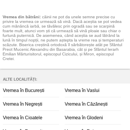
Vremea
din bătrâni:
câinii ne pot da unele semne precise cu
privire la vremea ce urmează să vină. Dacă aceștia se pot vedea
cum mănâncă iarbă, se tăvălesc prin ogradă sau se scarpină
foarte mult, atunci vom ști că urmează să vină ploaie sau chiar o
furtună puternică. De asemenea, când aceștia se aud lătrând la
lună în timpul nopții, ne putem aștepta la vreme rea și temperaturi
scăzute. Biserica creștină ortodoxă îl sărbătorește atât pe Sfântul
Preot Mucenic Alexandru din Basarabia, cât și pe Sfântul Ierarh
Emilian Mărturisitorul, episcopul Cizicului, și Miron, episcopul
Cretei.
ALTE LOCALITĂȚI:
Vremea în București
Vremea în Vaslui
Vremea în Negrești
Vremea în Căzănești
Vremea în Cioatele
Vremea în Glodeni