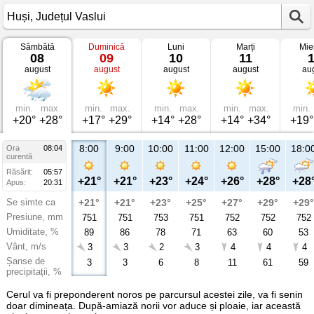
Sâmbătă
Duminică
Luni
Marți
Mie
Vremea
08
09
10
11
în
august
august
august
august
au
Huși
Județul
Vaslui
min.
max.
min.
max.
min.
max.
min.
max.
min.
+20°
+28°
+17°
+29°
+14°
+28°
+14°
+34°
+19°
8:00
9:00
10:00
11:00
12:00
15:00
18:0
Ora
08:04
curentă
Răsărit:
05:57
+21°
+21°
+23°
+24°
+26°
+28°
+28
Apus:
20:31
Se simte ca
+21°
+21°
+23°
+25°
+27°
+29°
+29°
Presiune, mm
751
751
753
751
752
752
752
Umiditate, %
89
86
78
71
63
60
53
Vânt, m/s
3
3
2
3
4
4
4
Șanse de
3
3
6
8
11
61
59
precipitații, %
Cerul va fi preponderent noros pe parcursul acestei zile, va fi senin
doar dimineața. După-amiază norii vor aduce și ploaie, iar această