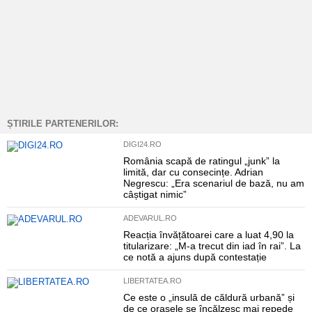
ȘTIRILE PARTENERILOR:
DIGI24.RO
România scapă de ratingul „junk” la
limită, dar cu consecințe. Adrian
Negrescu: „Era scenariul de bază, nu am
câștigat nimic”
ADEVARUL.RO
Reacția învățătoarei care a luat 4,90 la
titularizare: „M-a trecut din iad în rai”. La
ce notă a ajuns după contestație
LIBERTATEA.RO
Ce este o „insulă de căldură urbană” și
de ce orașele se încălzesc mai repede