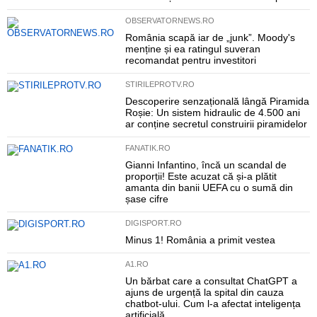
OBSERVATORNEWS.RO
România scapă iar de „junk”. Moody's
menține și ea ratingul suveran
recomandat pentru investitori
STIRILEPROTV.RO
Descoperire senzațională lângă Piramida
Roșie: Un sistem hidraulic de 4.500 ani
ar conține secretul construirii piramidelor
FANATIK.RO
Gianni Infantino, încă un scandal de
proporții! Este acuzat că și-a plătit
amanta din banii UEFA cu o sumă din
șase cifre
DIGISPORT.RO
Minus 1! România a primit vestea
A1.RO
Un bărbat care a consultat ChatGPT a
ajuns de urgență la spital din cauza
chatbot-ului. Cum l-a afectat inteligența
artificială