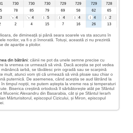
31
730
730
730
729
729
729
728
5
78
85
79
69
58
62
65
3
4
4
5
4
4
4
2
2
2
4
15
7
16
26
13
ilioara, de dimineață și până seara soarele va sta ascuns în
ele norilor, va fi o zi înnorată. Totuși, această zi nu prezintă
e de apariție a ploilor.
mea
din bătrâni:
câinii ne pot da unele semne precise cu
ire la vremea ce urmează să vină. Dacă aceștia se pot vedea
mănâncă iarbă, se tăvălesc prin ogradă sau se scarpină
te mult, atunci vom ști că urmează să vină ploaie sau chiar o
ună puternică. De asemenea, când aceștia se aud lătrând la
 în timpul nopții, ne putem aștepta la vreme rea și temperaturi
ute. Biserica creștină ortodoxă îl sărbătorește atât pe Sfântul
t Mucenic Alexandru din Basarabia, cât și pe Sfântul Ierarh
ian Mărturisitorul, episcopul Cizicului, și Miron, episcopul
ei.