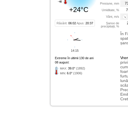
7
Presiune, mm
+24°C
7
Umiditate, %
Vânt, m/s
Răsărit:
06:02
Apus:
20:37
Șanse de
precipitații, %
În F
spat
șans
14:15
Vre
Extreme în ultimii 130 de ani
priv
08 august:
cum 
:
39.0°
(1892)
MAX
foar
:
6.0°
(1906)
MIN
furt
lună
scăz
Preo
Emil
Cret