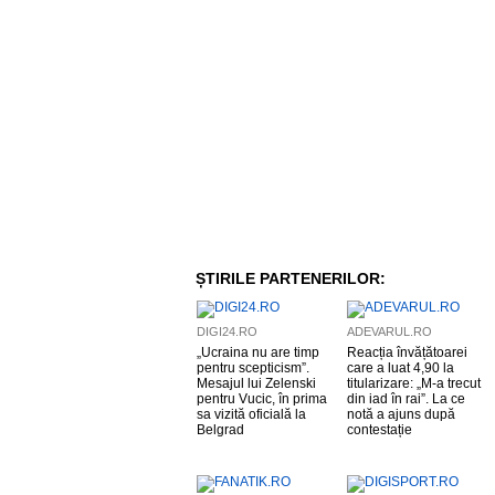
ȘTIRILE PARTENERILOR:
DIGI24.RO
ADEVARUL.RO
„Ucraina nu are timp
Reacția învățătoarei
pentru scepticism”.
care a luat 4,90 la
Mesajul lui Zelenski
titularizare: „M-a trecut
pentru Vucic, în prima
din iad în rai”. La ce
sa vizită oficială la
notă a ajuns după
Belgrad
contestație