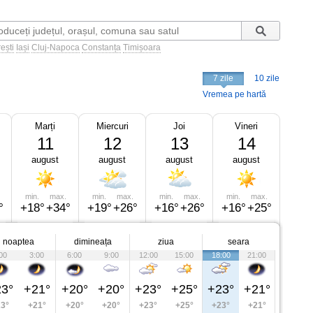
ești
Iași
Cluj-Napoca
Constanța
Timișoara
7 zile
10 zile
Vremea pe hartă
Marți
Miercuri
Joi
Vineri
11
12
13
14
august
august
august
august
min.
max.
min.
max.
min.
max.
min.
max.
°
+18°
+34°
+19°
+26°
+16°
+26°
+16°
+25°
noaptea
dimineața
ziua
seara
00
3:00
6:00
9:00
12:00
15:00
18:00
21:00
3°
+21°
+20°
+20°
+23°
+25°
+23°
+21°
3°
+21°
+20°
+20°
+23°
+25°
+23°
+21°