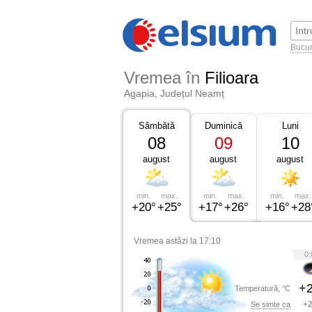
Bucur
Vremea în
Filioara
Agapia, Județul Neamț
Sâmbătă
Duminică
Luni
08
09
10
august
august
august
min.
max.
min.
max.
min.
max.
+20°
+25°
+17°
+26°
+16°
+28
Vremea astăzi la 17:10
0:
+2
Temperatură, °C
+2
Se simte ca