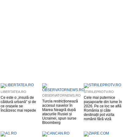
LIBERTATEA.RO
STIRILEPROTV.RO
OBSERVATORNEWS.RO
Ce este o „insulă de
Cele mai puternice
Turcia restricționează
căldură urbană” și de
pașapoarte din lume în
accesul navelor în
ce orașele se
2026. Pe ce loc se află
Marea Neagră după
încălzesc mai repede
România și câte
atacurile Rusiei și
destinații pot vizita
Ucrainei, spun surse
românii fără viză
Bloomberg