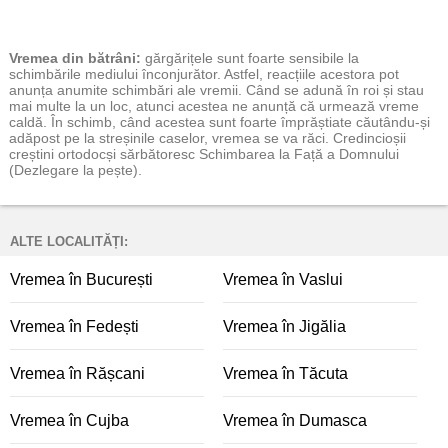
Vremea
din bătrâni:
gărgărițele sunt foarte sensibile la
schimbările mediului înconjurător. Astfel, reacțiile acestora pot
anunța anumite schimbări ale vremii. Când se adună în roi și stau
mai multe la un loc, atunci acestea ne anunță că urmează vreme
caldă. În schimb, când acestea sunt foarte împrăștiate căutându-și
adăpost pe la streșinile caselor, vremea se va răci. Credincioșii
creștini ortodocși sărbătoresc Schimbarea la Față a Domnului
(Dezlegare la pește).
ALTE LOCALITĂȚI:
Vremea în București
Vremea în Vaslui
Vremea în Fedești
Vremea în Jigălia
Vremea în Rășcani
Vremea în Tăcuta
Vremea în Cujba
Vremea în Dumasca