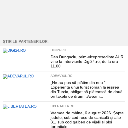
ȘTIRILE PARTENERILOR:
DIGI24.RO
Dan Dungaciu, prim-vicepreședinte AUR,
vine la Interviurile Digi24.ro, de la ora
11.00
ADEVARUL.RO
„Ne-au pus să plătim din nou.”
Experiența unui turist român la ieșirea
din Turcia, obligat să plătească de două
ori taxele de drum: „Aveam...
LIBERTATEA.RO
Vremea de mâine, 6 august 2026. Șapte
județe, sub cod roșu de caniculă și alte
31, sub cod galben de vijelii și ploi
torențiale