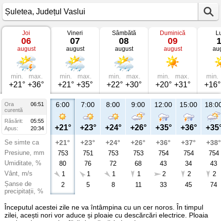
Joi
Vineri
Sâmbătă
Duminică
L
Vremea
06
07
08
09
în
august
august
august
august
au
Șuletea
Județul
Vaslui
min.
max.
min.
max.
min.
max.
min.
max.
min.
+21°
+36°
+21°
+35°
+22°
+30°
+20°
+31°
+16°
6:00
7:00
8:00
9:00
12:00
15:00
18:0
Ora
06:51
curentă
Răsărit:
05:55
+21°
+23°
+24°
+26°
+35°
+36°
+35
Apus:
20:34
Se simte ca
+21°
+23°
+24°
+26°
+36°
+37°
+38°
Presiune, mm
753
751
753
753
754
754
754
Umiditate, %
80
76
72
68
43
34
43
Vânt, m/s
1
1
1
1
2
2
2
Șanse de
2
5
8
11
33
45
74
precipitații, %
Începutul acestei zile ne va întâmpina cu un cer noros. În timpul
zilei, acești nori vor aduce și ploaie cu descărcări electrice. Ploaia