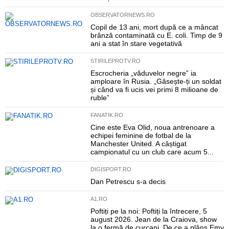
OBSERVATORNEWS.RO
Copil de 13 ani, mort după ce a mâncat
brânză contaminată cu E. coli. Timp de 9
ani a stat în stare vegetativă
STIRILEPROTV.RO
Escrocheria „văduvelor negre” ia
amploare în Rusia. „Găsește-ți un soldat
și când va fi ucis vei primi 8 milioane de
ruble”
FANATIK.RO
Cine este Eva Olid, noua antrenoare a
echipei feminine de fotbal de la
Manchester United. A câștigat
campionatul cu un club care acum 5...
DIGISPORT.RO
Dan Petrescu s-a decis
A1.RO
Poftiți pe la noi: Poftiți la întrecere, 5
august 2026. Jean de la Craiova, show
la o fermă de curcani. De ce a plâns Emy