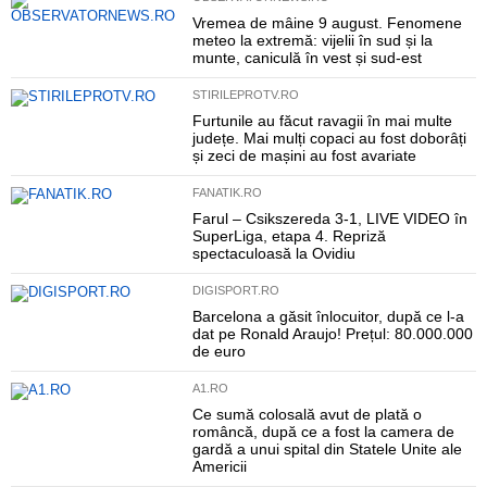
Vremea de mâine 9 august. Fenomene
meteo la extremă: vijelii în sud și la
munte, caniculă în vest și sud-est
STIRILEPROTV.RO
Furtunile au făcut ravagii în mai multe
județe. Mai mulți copaci au fost doborâți
și zeci de mașini au fost avariate
FANATIK.RO
Farul – Csikszereda 3-1, LIVE VIDEO în
SuperLiga, etapa 4. Repriză
spectaculoasă la Ovidiu
DIGISPORT.RO
Barcelona a găsit înlocuitor, după ce l-a
dat pe Ronald Araujo! Prețul: 80.000.000
de euro
A1.RO
Ce sumă colosală avut de plată o
româncă, după ce a fost la camera de
gardă a unui spital din Statele Unite ale
Americii