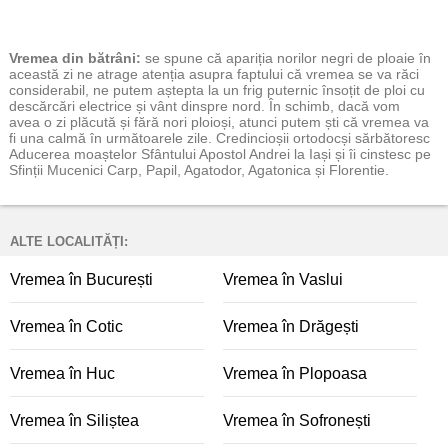
Vremea
din bătrâni:
se spune că apariția norilor negri de ploaie în
această zi ne atrage atenția asupra faptului că vremea se va răci
considerabil, ne putem aștepta la un frig puternic însoțit de ploi cu
descărcări electrice și vânt dinspre nord. În schimb, dacă vom
avea o zi plăcută și fără nori ploioși, atunci putem ști că vremea va
fi una calmă în următoarele zile. Credincioșii ortodocși sărbătoresc
Aducerea moaștelor Sfântului Apostol Andrei la Iași și îi cinstesc pe
Sfinții Mucenici Carp, Papil, Agatodor, Agatonica și Florentie.
ALTE LOCALITĂȚI:
Vremea în București
Vremea în Vaslui
Vremea în Cotic
Vremea în Drăgești
Vremea în Huc
Vremea în Plopoasa
Vremea în Siliștea
Vremea în Sofronești