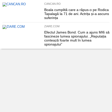
CANCAN.RO
Boala cumplită care a răpus-o pe Rodica
Tapalagă la 71 de ani. Actrița și-a ascuns
suferința
ZIARE.COM
Efectul James Bond. Cum a ajuns MI6 să
fascineze lumea spionajului. „Reputația
contează foarte mult în lumea
spionajului”