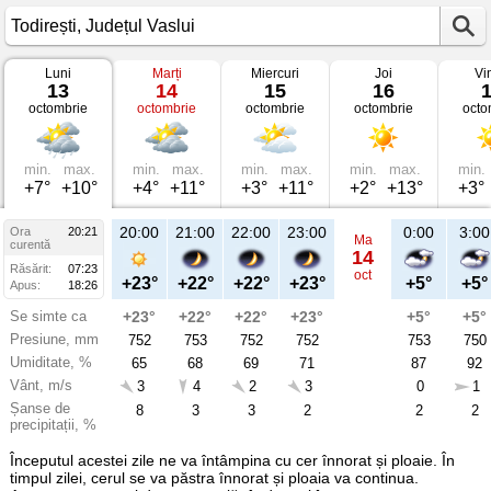
Luni
Marți
Miercuri
Joi
Vi
Vremea
13
14
15
16
în
octombrie
octombrie
octombrie
octombrie
octo
Todirești
pe
13
octombrie
2025
min.
max.
min.
max.
min.
max.
min.
max.
min.
Județul
+7°
+10°
+4°
+11°
+3°
+11°
+2°
+13°
+3°
Vaslui
20:00
21:00
22:00
23:00
0:00
3:00
Ora
20:21
Ma
curentă
14
Răsărit:
07:23
oct
+23°
+22°
+22°
+23°
+5°
+5°
Apus:
18:26
Se simte ca
+23°
+22°
+22°
+23°
+5°
+5°
Presiune, mm
752
753
752
752
753
750
Umiditate, %
65
68
69
71
87
92
Vânt, m/s
3
4
2
3
0
1
Șanse de
8
3
3
2
2
2
precipitații, %
Începutul acestei zile ne va întâmpina cu cer înnorat și ploaie. În
timpul zilei, cerul se va păstra înnorat și ploaia va continua.