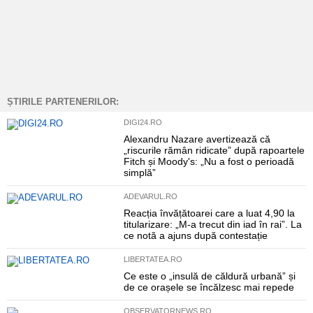
ȘTIRILE PARTENERILOR:
DIGI24.RO
Alexandru Nazare avertizează că
„riscurile rămân ridicate” după rapoartele
Fitch și Moody's: „Nu a fost o perioadă
simplă”
ADEVARUL.RO
Reacția învățătoarei care a luat 4,90 la
titularizare: „M-a trecut din iad în rai”. La
ce notă a ajuns după contestație
LIBERTATEA.RO
Ce este o „insulă de căldură urbană” și
de ce orașele se încălzesc mai repede
OBSERVATORNEWS.RO