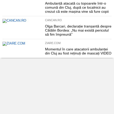
Ambulanță atacată cu topoarele într-o
comună din Cluj, după ce localnicii au
crezut că este mașina vine să fure copii
CANCAN.RO
Olga Barcari, declarație tranșantă despre
Cătălin Bordea: „Nu mai există pericolul
să fim împreună”
ZIARE.COM
Momentul în care atacatorii ambulanței
din Cluj au fost reținuți de mascați VIDEO