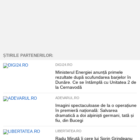
ȘTIRILE PARTENERILOR:
DIGI24.RO
Ministerul Energiei anunță primele
rezultate după scufundarea barjelor în
Dunăre. Ce se întâmplă cu Unitatea 2 de
la Cernavodă
ADEVARUL.RO
Imagini spectaculoase de la o operațiune
în premieră națională: Salvarea
dramatică a doi alpiniști germani, tată și
fiu, din Bucegi
LIBERTATEA.RO
Radu Miruță îi cere lui Sorin Grindeanu