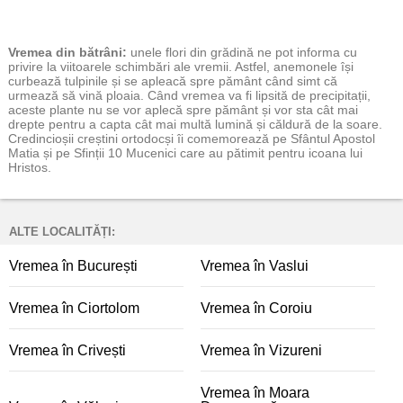
Vremea
din bătrâni:
unele flori din grădină ne pot informa cu
privire la viitoarele schimbări ale vremii. Astfel, anemonele își
curbează tulpinile și se apleacă spre pământ când simt că
urmează să vină ploaia. Când vremea va fi lipsită de precipitații,
aceste plante nu se vor aplecă spre pământ și vor sta cât mai
drepte pentru a capta cât mai multă lumină și căldură de la soare.
Credincioșii creștini ortodocși îi comemorează pe Sfântul Apostol
Matia și pe Sfinții 10 Mucenici care au pătimit pentru icoana lui
Hristos.
ALTE LOCALITĂȚI:
Vremea în București
Vremea în Vaslui
Vremea în Ciortolom
Vremea în Coroiu
Vremea în Crivești
Vremea în Vizureni
Vremea în Moara