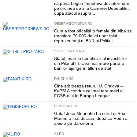
să pună Legea împotriva dezinformării
pe ordinea de zi a Camerei Deputaților,
după atacul asupra...
OBSERVATORNEWS.RO
Cum a fost păcălită o femeie din Alba să
transfere 70.000 de lei unor falși
reprezentanți ai BNR și Poliției
STIRILEPROTV.RO
Statul, marele beneficiar al investițiilor
din Pilonul III. Cea mai mare parte a
banilor ajunge în titluri de stat
FANATIK.RO
Cine arbitrează returul U. Craiova –
KuPS! A condus cel mai tare meci al
FCSB-ului în Europa League
DIGISPORT.RO
Gata! Jose Mourinho l-a cerut și Real
Madrid a luat decizia, după ce Rodri a
ales-o pe Barcelona
A1.RO