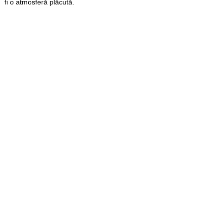
fi o atmosferă plăcută.