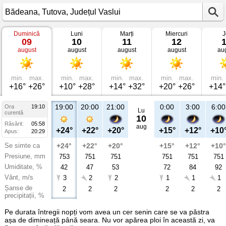
Duminică
Luni
Marți
Miercuri
J
Vremea
09
10
11
12
în
august
august
august
august
au
Bădeana
Tutova,
Județul
Vaslui
min.
max.
min.
max.
min.
max.
min.
max.
min.
+16°
+26°
+10°
+28°
+14°
+32°
+20°
+26°
+14°
19:00
20:00
21:00
0:00
3:00
6:00
Ora
19:10
Lu
curentă
10
Răsărit:
05:58
aug
+24°
+22°
+20°
+15°
+12°
+10
Apus:
20:29
Se simte ca
+24°
+22°
+20°
+15°
+12°
+10°
Presiune, mm
753
751
751
751
751
751
Umiditate, %
42
47
53
72
84
92
Vânt, m/s
3
2
2
1
1
1
Șanse de
2
2
2
2
2
2
precipitații, %
Pe durata întregii nopți vom avea un cer senin care se va păstra
așa de dimineață până seara. Nu vor apărea ploi în această zi, va