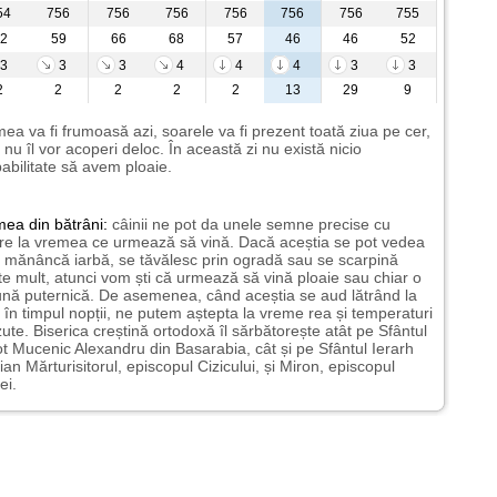
54
756
756
756
756
756
756
755
2
59
66
68
57
46
46
52
3
3
3
4
4
4
3
3
2
2
2
2
2
13
29
9
ea va fi frumoasă azi, soarele va fi prezent toată ziua pe cer,
i nu îl vor acoperi deloc. În această zi nu există nicio
abilitate să avem ploaie.
mea
din bătrâni:
câinii ne pot da unele semne precise cu
ire la vremea ce urmează să vină. Dacă aceștia se pot vedea
mănâncă iarbă, se tăvălesc prin ogradă sau se scarpină
te mult, atunci vom ști că urmează să vină ploaie sau chiar o
ună puternică. De asemenea, când aceștia se aud lătrând la
 în timpul nopții, ne putem aștepta la vreme rea și temperaturi
ute. Biserica creștină ortodoxă îl sărbătorește atât pe Sfântul
t Mucenic Alexandru din Basarabia, cât și pe Sfântul Ierarh
ian Mărturisitorul, episcopul Cizicului, și Miron, episcopul
ei.