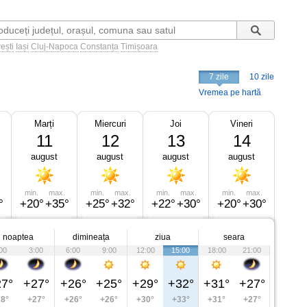
ești
Iași
Cluj-Napoca
Constanța
Timișoara
7 zile
10 zile
Vremea pe hartă
Marți
Miercuri
Joi
Vineri
11
12
13
14
august
august
august
august
min.
max.
min.
max.
min.
max.
min.
max.
°
+20°
+35°
+25°
+32°
+22°
+30°
+20°
+30°
noaptea
dimineața
ziua
seara
00
3:00
6:00
9:00
12:00
15:00
18:00
21:00
7°
+27°
+26°
+25°
+29°
+32°
+31°
+27°
8°
+27°
+26°
+26°
+30°
+33°
+31°
+27°