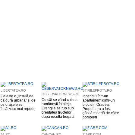
LIBERTATEA.RO
STIRILEPROTV.RO
OBSERVATORNEWS.RO
Ce este o „insulă de
Incendiu într-un
Cu cât se vând caisele
căldură urbană” și de
apartament dintr-un
românești în piețe.
ce orașele se
bloc din Oradea.
Crengile se rup sub
încălzesc mai repede
Proprietara a fost
greutatea fructelor
găsită moartă de către
după recolta bogată
pompieri
A1.RO
CANCAN.RO
ZIARE.COM