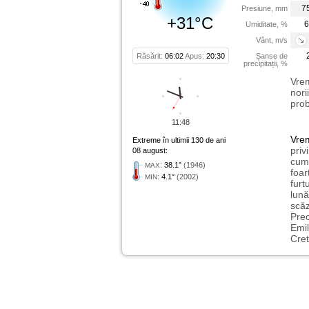
7
Presiune, mm
+31°C
6
Umiditate, %
Vânt, m/s
Răsărit:
06:02
Apus:
20:30
Șanse de
precipitații, %
Vrem
nori
prob
11:48
Vre
Extreme în ultimii 130 de ani
priv
08 august:
cum 
:
38.1°
(1946)
MAX
foar
:
4.1°
(2002)
MIN
furt
lună
scăz
Preo
Emil
Cret