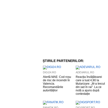
ȘTIRILE PARTENERILOR:
DIGI24.RO
ADEVARUL.RO
Alertă MAE: Cod roșu
Reacția învățătoarei
de risc de incendii în
care a luat 4,90 la
Valencia.
titularizare: „M-a trecut
Recomandările
din iad în rai”. La ce
autorităților
notă a ajuns după
contestație
FANATIK.RO
DIGISPORT.RO