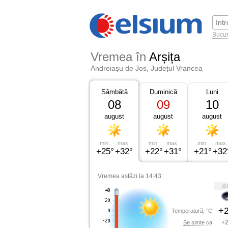
Bucur
Vremea în
Arșița
Andreiașu de Jos, Județul Vrancea
Sâmbătă
Duminică
Luni
08
09
10
august
august
august
min.
max.
min.
max.
min.
max.
+25°
+32°
+22°
+31°
+21°
+32
Vremea astăzi la 14:43
0:
+2
Temperatură, °C
+2
Se simte ca