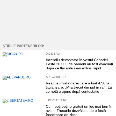
ȘTIRILE PARTENERILOR:
DIGI24.RO
Incendiu devastator în vestul Canadei.
Peste 20.000 de oameni au fost evacuați
după ce flăcările s-au extins rapid
ADEVARUL.RO
Reacția învățătoarei care a luat 4,90 la
titularizare: „M-a trecut din iad în rai”. La
ce notă a ajuns după contestație
LIBERTATEA.RO
Cum poți obține gratuit un loc mai bun în
avion. Trucurile dezvăluite de o fostă
însoțitoare de zbor