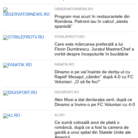
OBSERVATORNEWS.RO
Program mai scurt în restaurantele din
România. Patronii iau în calcul „siesta
spaniolă”
STIRILEPROTV.RO
Care este mâncarea preferată a lui
Florin Dumitrescu. Juratul MastrerChef a
vorbit despre începuturile în bucătărie
FANATIK.RO
Dinamo e pe val înainte de derby-ul cu
Rapid! Mesajul „câinilor” după 4-0 cu FC
Voluntari: „O să fie foc!”
DIGISPORT.RO
Alex Musi a dat declarația serii, după ce
Dinamo a învins-o pe FC Voluntari cu 4-0
A1.RO
Ce sumă colosală avut de plată o
româncă, după ce a fost la camera de
gardă a unui spital din Statele Unite ale
Americii