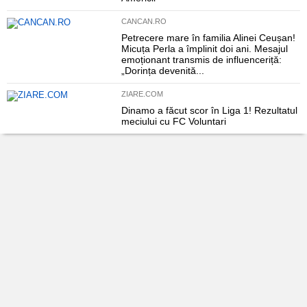
CANCAN.RO
Petrecere mare în familia Alinei Ceușan!
Micuța Perla a împlinit doi ani. Mesajul
emoționant transmis de influenceriță:
„Dorința devenită...
ZIARE.COM
Dinamo a făcut scor în Liga 1! Rezultatul
meciului cu FC Voluntari