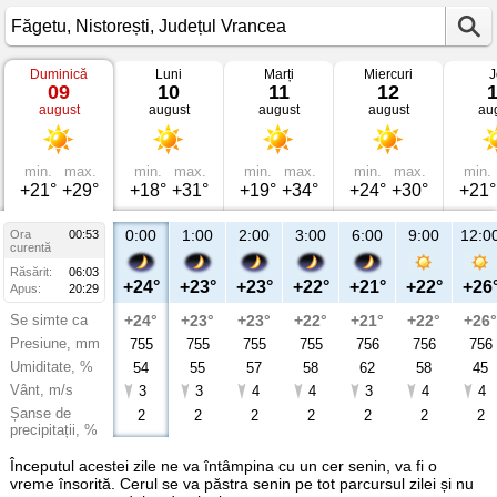
Duminică
Luni
Marți
Miercuri
J
Vremea
09
10
11
12
în
august
august
august
august
au
Făgetu
Nistorești,
Județul
Vrancea
min.
max.
min.
max.
min.
max.
min.
max.
min.
+21°
+29°
+18°
+31°
+19°
+34°
+24°
+30°
+21°
0:00
1:00
2:00
3:00
6:00
9:00
12:0
Ora
00:53
curentă
Răsărit:
06:03
+24°
+23°
+23°
+22°
+21°
+22°
+26
Apus:
20:29
Se simte ca
+24°
+23°
+23°
+22°
+21°
+22°
+26°
Presiune, mm
755
755
755
755
756
756
756
Umiditate, %
54
55
57
58
62
58
45
Vânt, m/s
3
3
4
4
3
4
4
Șanse de
2
2
2
2
2
2
2
precipitații, %
Începutul acestei zile ne va întâmpina cu un cer senin, va fi o
vreme însorită. Cerul se va păstra senin pe tot parcursul zilei și nu