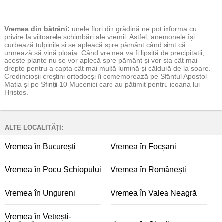
Vremea
din bătrâni:
unele flori din grădină ne pot informa cu
privire la viitoarele schimbări ale vremii. Astfel, anemonele își
curbează tulpinile și se apleacă spre pământ când simt că
urmează să vină ploaia. Când vremea va fi lipsită de precipitații,
aceste plante nu se vor aplecă spre pământ și vor sta cât mai
drepte pentru a capta cât mai multă lumină și căldură de la soare.
Credincioșii creștini ortodocși îi comemorează pe Sfântul Apostol
Matia și pe Sfinții 10 Mucenici care au pătimit pentru icoana lui
Hristos.
ALTE LOCALITĂȚI:
Vremea în București
Vremea în Focșani
Vremea în Podu Șchiopului
Vremea în Românești
Vremea în Ungureni
Vremea în Valea Neagră
Vremea în Vetrești-