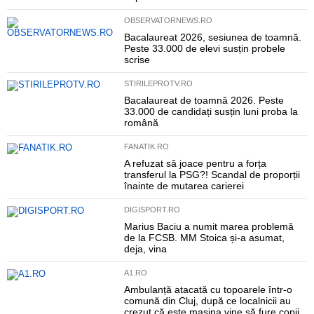
OBSERVATORNEWS.RO
Bacalaureat 2026, sesiunea de toamnă.
Peste 33.000 de elevi susțin probele
scrise
STIRILEPROTV.RO
Bacalaureat de toamnă 2026. Peste
33.000 de candidați susțin luni proba la
română
FANATIK.RO
A refuzat să joace pentru a forța
transferul la PSG?! Scandal de proporții
înainte de mutarea carierei
DIGISPORT.RO
Marius Baciu a numit marea problemă
de la FCSB. MM Stoica și-a asumat,
deja, vina
A1.RO
Ambulanță atacată cu topoarele într-o
comună din Cluj, după ce localnicii au
crezut că este mașina vine să fure copii