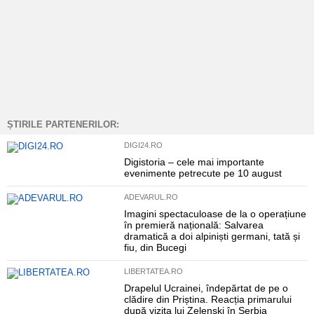
ȘTIRILE PARTENERILOR:
DIGI24.RO
Digistoria – cele mai importante
evenimente petrecute pe 10 august
ADEVARUL.RO
Imagini spectaculoase de la o operațiune
în premieră națională: Salvarea
dramatică a doi alpiniști germani, tată și
fiu, din Bucegi
LIBERTATEA.RO
Drapelul Ucrainei, îndepărtat de pe o
clădire din Priștina. Reacția primarului
după vizita lui Zelenski în Serbia