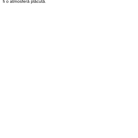
fi o atmosferă plăcută.