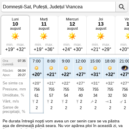
Luni
Marți
Miercuri
Joi
Vi
Vremea
10
11
12
13
în
august
august
august
august
au
Domnești-
Sat
Pufești,
Județul
Vrancea
min.
max.
min.
max.
min.
max.
min.
max.
min.
+19°
+32°
+19°
+36°
+24°
+30°
+21°
+29°
+20°
7:00
8:00
9:00
12:00
15:00
18:00
21:0
Ora
07:35
curentă
Răsărit:
06:04
+20°
+21°
+22°
+27°
+31°
+32°
+27
Apus:
20:27
Se simte ca
+20°
+21°
+22°
+27°
+31°
+32°
+27°
Presiune, mm
756
755
755
755
755
755
756
Umiditate, %
61
57
54
40
34
32
50
Vânt, m/s
2
2
2
2
2
1
1
Șanse de
2
2
2
2
2
2
2
precipitații, %
Pe durata întregii nopți vom avea un cer senin care se va păstra
așa de dimineață până seara. Nu vor apărea ploi în această zi, va