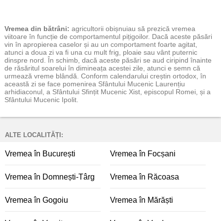
Vremea
din bătrâni:
agricultorii obișnuiau să prezică vremea
viitoare în funcție de comportamentul pițigoilor. Dacă aceste păsări
vin în apropierea caselor și au un comportament foarte agitat,
atunci a doua zi va fi una cu mult frig, ploaie sau vânt puternic
dinspre nord. În schimb, dacă aceste păsări se aud ciripind înainte
de răsăritul soarelui în dimineața acestei zile, atunci e semn că
urmează vreme blândă. Conform calendarului creștin ortodox, în
această zi se face pomenirea Sfântului Mucenic Laurențiu
arhidiaconul, a Sfântului Sfințit Mucenic Xist, episcopul Romei, și a
Sfântului Mucenic Ipolit.
ALTE LOCALITĂȚI:
Vremea în București
Vremea în Focșani
Vremea în Domnești-Târg
Vremea în Răcoasa
Vremea în Gogoiu
Vremea în Mărăști