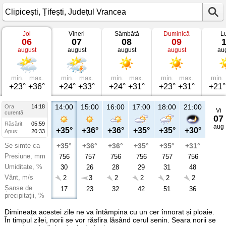
Joi
Vineri
Sâmbătă
Duminică
L
Vremea
06
07
08
09
în
august
august
august
august
au
Clipicești
Țifești,
Județul
Vrancea
min.
max.
min.
max.
min.
max.
min.
max.
min.
+23°
+36°
+24°
+33°
+24°
+31°
+23°
+31°
+21°
14:00
15:00
16:00
17:00
18:00
21:00
Ora
14:18
Vi
curentă
07
Răsărit:
05:59
aug
+35°
+36°
+36°
+35°
+35°
+30°
Apus:
20:33
Se simte ca
+35°
+36°
+36°
+35°
+35°
+31°
Presiune, mm
756
757
756
756
757
756
Umiditate, %
30
26
28
29
31
48
Vânt, m/s
2
3
2
2
2
2
Șanse de
17
23
32
42
51
36
precipitații, %
Dimineața acestei zile ne va întâmpina cu un cer înnorat și ploaie.
În timpul zilei, norii se vor răsfira lăsând cerul senin. Seara norii se