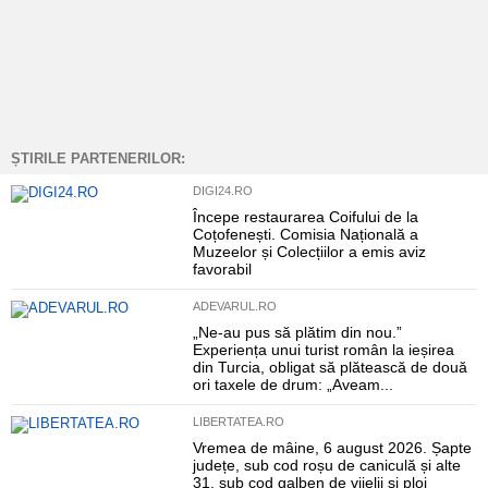
ȘTIRILE PARTENERILOR:
DIGI24.RO
Începe restaurarea Coifului de la
Coțofenești. Comisia Națională a
Muzeelor și Colecțiilor a emis aviz
favorabil
ADEVARUL.RO
„Ne-au pus să plătim din nou.”
Experiența unui turist român la ieșirea
din Turcia, obligat să plătească de două
ori taxele de drum: „Aveam...
LIBERTATEA.RO
Vremea de mâine, 6 august 2026. Șapte
județe, sub cod roșu de caniculă și alte
31, sub cod galben de vijelii și ploi