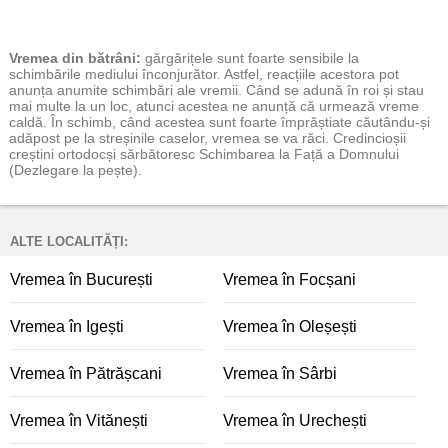
Vremea
din bătrâni:
gărgărițele sunt foarte sensibile la
schimbările mediului înconjurător. Astfel, reacțiile acestora pot
anunța anumite schimbări ale vremii. Când se adună în roi și stau
mai multe la un loc, atunci acestea ne anunță că urmează vreme
caldă. În schimb, când acestea sunt foarte împrăștiate căutându-și
adăpost pe la streșinile caselor, vremea se va răci. Credincioșii
creștini ortodocși sărbătoresc Schimbarea la Față a Domnului
(Dezlegare la pește).
ALTE LOCALITĂȚI:
Vremea în București
Vremea în Focșani
Vremea în Igești
Vremea în Oleșești
Vremea în Pătrășcani
Vremea în Sârbi
Vremea în Vitănești
Vremea în Urechești