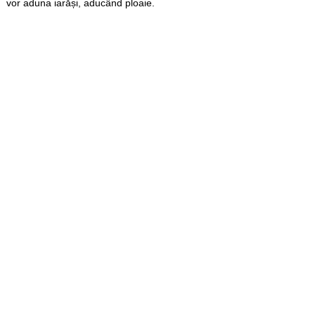
vor aduna iarăși, aducând ploaie.