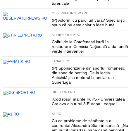
torențiale
OBSERVATORNEWS.RO
(P) Adormi cu părul ud vara? Specialiștii
spun că nu este chiar o idee bună
STIRILEPROTV.RO
Coiful de la Coțofenești intră în
restaurare. Comisia Națională a dat undă
verde intervenției
FANATIK.RO
(P) Sponsorizarile din sportul romanesc
din zona de betting. De la lecția
Antichității la motorul financiar din
SuperLigă
DIGISPORT.RO
„Cod roșu” înainte KuPS - Universitatea
Craiova din turul 3 Europa League!
A1.RO
Cu ce probleme de sănătate s-a
confruntat Alexandra Stan în sarcină: „Nu
am putut împărtăși până când pericolul