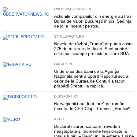
OBSERVATORNEWS.RO
Acțiunile companiilor din energie au tras
Bursa de Valori București în jos. Ședința
de joi a început pe roșu
STIRILEPROTV.RO
Navele de război „Trump” ar putea costa
275 de miliarde de dolari. Sunt printre
cele mai scumpe proiecte militare SUA
FANATIK.RO
Unde s-au dus banii de la Agenția
Națională pentru Sport! Raportul șoc al
celor de la Curtea de Conturi a făcut
prăpăd! Dreptul la replică...
DIGISPORT.RO
Norvegienii i-au „luat tare” pe români,
înainte de CFR Cluj - Tromso: „Haotici!”
A1.RO
Declarații surprinzătoare, revederi
neașteptate și momente tensionate la
Insula Iubirii – Reuniuni, la Antena 1 și pe