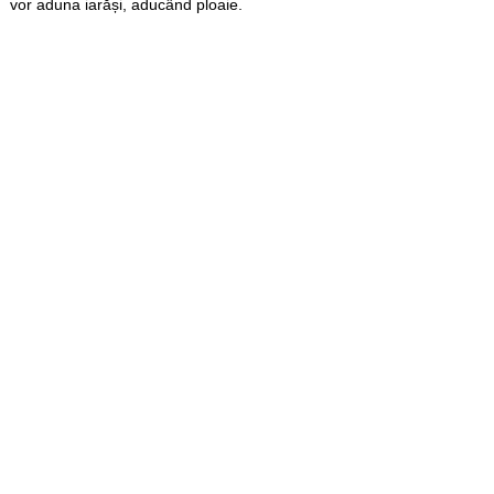
vor aduna iarăși, aducând ploaie.