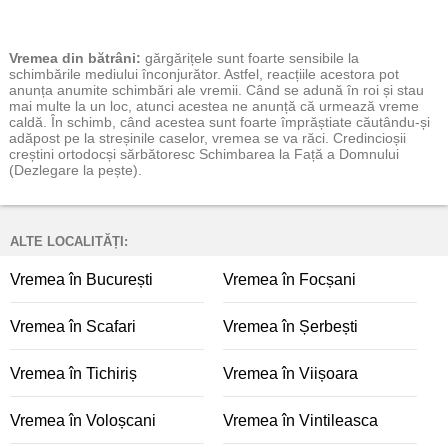
Vremea
din bătrâni:
gărgărițele sunt foarte sensibile la
schimbările mediului înconjurător. Astfel, reacțiile acestora pot
anunța anumite schimbări ale vremii. Când se adună în roi și stau
mai multe la un loc, atunci acestea ne anunță că urmează vreme
caldă. În schimb, când acestea sunt foarte împrăștiate căutându-și
adăpost pe la streșinile caselor, vremea se va răci. Credincioșii
creștini ortodocși sărbătoresc Schimbarea la Față a Domnului
(Dezlegare la pește).
ALTE LOCALITĂȚI:
Vremea în București
Vremea în Focșani
Vremea în Scafari
Vremea în Șerbești
Vremea în Tichiriș
Vremea în Viișoara
Vremea în Voloșcani
Vremea în Vintileasca