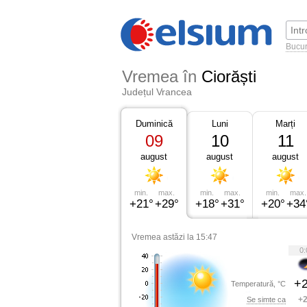
Bucur
Vremea în
Ciorăști
Județul Vrancea
Duminică
Luni
Marți
09
10
11
august
august
august
min.
max.
min.
max.
min.
max.
+21°
+29°
+18°
+31°
+20°
+34
Vremea astăzi la 15:47
0:
+2
Temperatură, °C
+2
Se simte ca