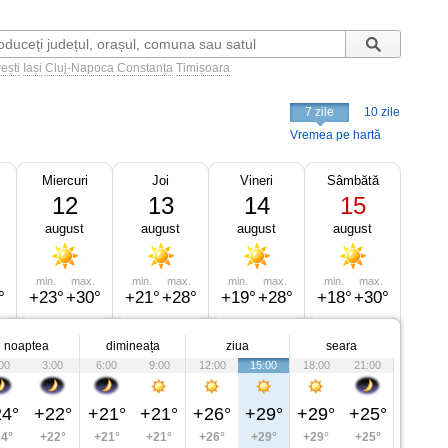
ești
Iași
Cluj-Napoca
Constanța
Timișoara
7 zile
10 zile
Vremea pe hartă
Miercuri
Joi
Vineri
Sâmbătă
12
13
14
15
august
august
august
august
min.
max.
min.
max.
min.
max.
min.
max.
°
+23°
+30°
+21°
+28°
+19°
+28°
+18°
+30°
noaptea
dimineața
ziua
seara
00
3:00
6:00
9:00
12:00
15:00
18:00
21:00
4°
+22°
+21°
+21°
+26°
+29°
+29°
+25°
4°
+22°
+21°
+21°
+26°
+29°
+29°
+25°