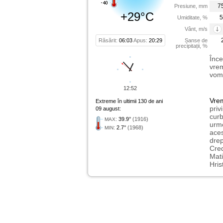
7
Presiune, mm
+29°C
5
Umiditate, %
Vânt, m/s
Răsărit:
06:03
Apus:
20:29
Șanse de
precipitații, %
Înce
vrem
vom 
12:52
Vre
Extreme în ultimii 130 de ani
priv
09 august:
curb
:
39.9°
(1916)
MAX
urme
:
2.7°
(1968)
MIN
aces
drep
Cred
Mati
Hris