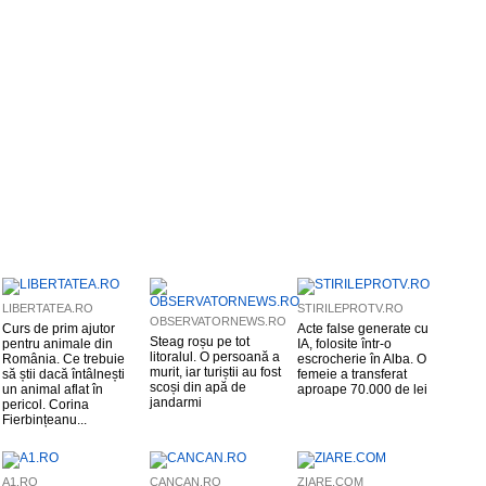
LIBERTATEA.RO
STIRILEPROTV.RO
OBSERVATORNEWS.RO
Curs de prim ajutor
Acte false generate cu
Steag roșu pe tot
pentru animale din
IA, folosite într-o
litoralul. O persoană a
România. Ce trebuie
escrocherie în Alba. O
murit, iar turiștii au fost
să știi dacă întâlnești
femeie a transferat
scoși din apă de
un animal aflat în
aproape 70.000 de lei
jandarmi
pericol. Corina
Fierbințeanu...
A1.RO
CANCAN.RO
ZIARE.COM