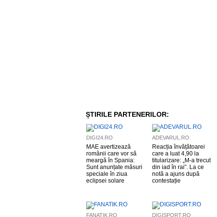
ȘTIRILE PARTENERILOR:
DIGI24.RO
ADEVARUL.RO
MAE avertizează
Reacția învățătoarei
românii care vor să
care a luat 4,90 la
meargă în Spania:
titularizare: „M-a trecut
Sunt anunțate măsuri
din iad în rai”. La ce
speciale în ziua
notă a ajuns după
eclipsei solare
contestație
FANATIK.RO
DIGISPORT.RO