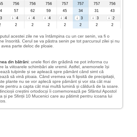
55
756
756
756
757
757
757
756
4
57
62
59
45
34
31
43
3
4
4
4
4
3
3
2
2
2
2
2
2
2
2
2
putul acestei zile ne va întâmpina cu un cer senin, va fi o
e însorită. Cerul se va păstra senin pe tot parcursul zilei și nu
avea parte deloc de ploaie.
mea
din bătrâni:
unele flori din grădină ne pot informa cu
ire la viitoarele schimbări ale vremii. Astfel, anemonele își
ează tulpinile și se apleacă spre pământ când simt că
ază să vină ploaia. Când vremea va fi lipsită de precipitații,
te plante nu se vor aplecă spre pământ și vor sta cât mai
te pentru a capta cât mai multă lumină și căldură de la soare.
incioșii creștini ortodocși îi comemorează pe Sfântul Apostol
a și pe Sfinții 10 Mucenici care au pătimit pentru icoana lui
tos.