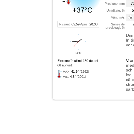
7
Presiune, mm
+37°C
5
Umiditate, %
Vânt, m/s
Răsărit:
05:59
Apus:
20:33
Șanse de
precipitații, %
Dimi
În t
vor 
13:45
Vre
Extreme în ultimii 130 de ani
medi
06 august:
schi
:
41.9°
(1962)
MAX
loc,
:
4.8°
(2001)
MIN
când
stre
sărb