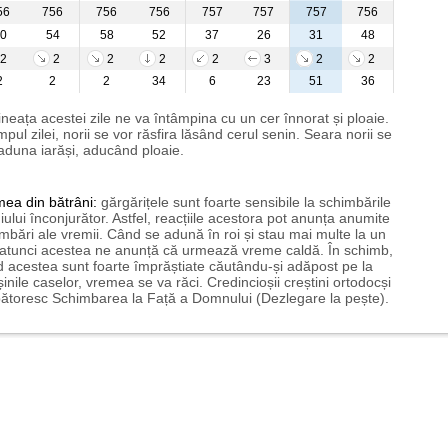
56
756
756
756
757
757
757
756
0
54
58
52
37
26
31
48
2
2
2
2
2
3
2
2
2
2
2
34
6
23
51
36
neața acestei zile ne va întâmpina cu un cer înnorat și ploaie.
impul zilei, norii se vor răsfira lăsând cerul senin. Seara norii se
aduna iarăși, aducând ploaie.
mea
din bătrâni:
gărgărițele sunt foarte sensibile la schimbările
ului înconjurător. Astfel, reacțiile acestora pot anunța anumite
mbări ale vremii. Când se adună în roi și stau mai multe la un
 atunci acestea ne anunță că urmează vreme caldă. În schimb,
 acestea sunt foarte împrăștiate căutându-și adăpost pe la
șinile caselor, vremea se va răci. Credincioșii creștini ortodocși
ătoresc Schimbarea la Față a Domnului (Dezlegare la pește).