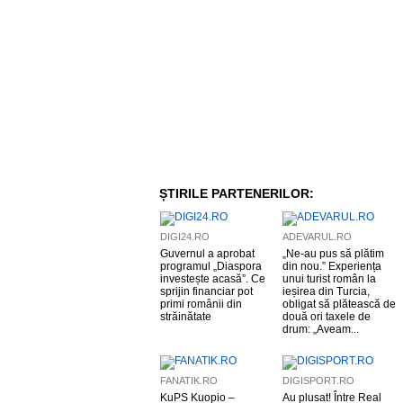
ȘTIRILE PARTENERILOR:
DIGI24.RO
ADEVARUL.RO
Guvernul a aprobat
„Ne-au pus să plătim
programul „Diaspora
din nou.” Experiența
investește acasă”. Ce
unui turist român la
sprijin financiar pot
ieșirea din Turcia,
primi românii din
obligat să plătească de
străinătate
două ori taxele de
drum: „Aveam...
FANATIK.RO
DIGISPORT.RO
KuPS Kuopio –
Au plusat! Între Real