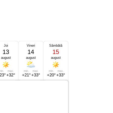
Joi
Vineri
Sâmbătă
13
14
15
august
august
august
in.
max.
min.
max.
min.
max.
23°
+32°
+21°
+33°
+20°
+33°