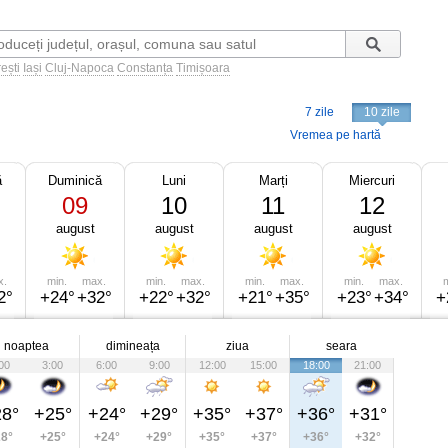
ești
Iași
Cluj-Napoca
Constanța
Timișoara
7 zile
10 zile
Vremea pe hartă
ă
Duminică
Luni
Marți
Miercuri
09
10
11
12
august
august
august
august
x.
min.
max.
min.
max.
min.
max.
min.
max.
m
2°
+24°
+32°
+22°
+32°
+21°
+35°
+23°
+34°
+
noaptea
dimineața
ziua
seara
00
3:00
6:00
9:00
12:00
15:00
18:00
21:00
8°
+25°
+24°
+29°
+35°
+37°
+36°
+31°
8°
+25°
+24°
+29°
+35°
+37°
+36°
+32°