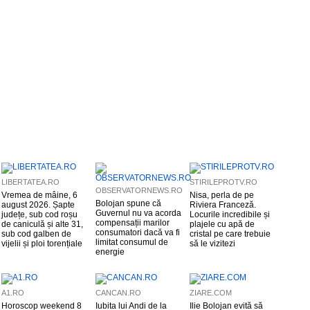
LIBERTATEA.RO
STIRILEPROTV.RO
OBSERVATORNEWS.RO
Vremea de mâine, 6
Nisa, perla de pe
Bolojan spune că
august 2026. Șapte
Riviera Franceză.
Guvernul nu va acorda
județe, sub cod roșu
Locurile incredibile și
compensații marilor
de caniculă și alte 31,
plajele cu apă de
consumatori dacă va fi
sub cod galben de
cristal pe care trebuie
limitat consumul de
vijelii și ploi torențiale
să le vizitezi
energie
A1.RO
CANCAN.RO
ZIARE.COM
Horoscop weekend 8
Iubita lui Andi de la
Ilie Bolojan evită să