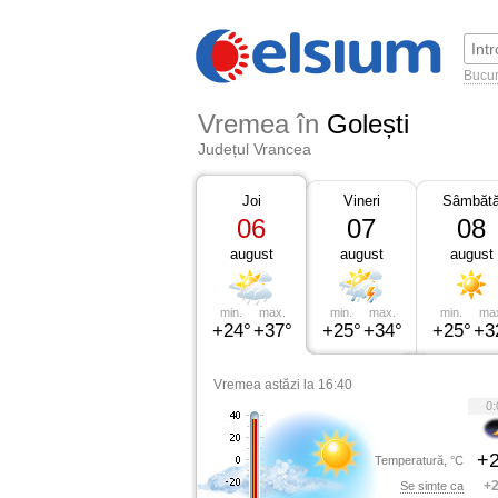
Bucur
Vremea în
Golești
Județul Vrancea
Joi
Vineri
Sâmbăt
06
07
08
august
august
august
min.
max.
min.
max.
min.
ma
+24°
+37°
+25°
+34°
+25°
+3
Vremea astăzi la 16:40
0:
+2
Temperatură, °C
+2
Se simte ca