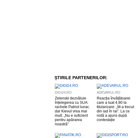
ȘTIRILE PARTENERILOR:
DIGI24.RO
ADEVARUL.RO
Zelenski dezvăluie
Reacția învățătoarei
înțelegerea cu SUA:
care a luat 4,90 la
rachete Patriot lunar,
titularizare: „M-a trecut
dar Kievul vrea mai
din iad în rai”. La ce
mult. „Nu e suficient
notă a ajuns după
pentru apărarea
contestație
noastră”