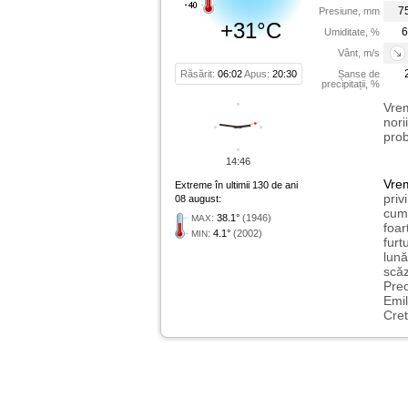
7
Presiune, mm
+31°C
6
Umiditate, %
Vânt, m/s
Răsărit:
06:02
Apus:
20:30
Șanse de
precipitații, %
Vrem
nori
prob
14:46
Vre
Extreme în ultimii 130 de ani
priv
08 august:
cum 
:
38.1°
(1946)
MAX
foar
:
4.1°
(2002)
MIN
furt
lună
scăz
Preo
Emil
Cret