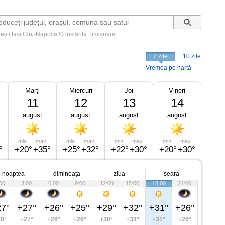
ești
Iași
Cluj-Napoca
Constanța
Timișoara
7 zile
10 zile
Vremea pe hartă
Marți
Miercuri
Joi
Vineri
11
12
13
14
august
august
august
august
min.
max.
min.
max.
min.
max.
min.
max.
°
+20°
+35°
+25°
+32°
+22°
+30°
+20°
+30°
noaptea
dimineața
ziua
seara
00
3:00
6:00
9:00
12:00
15:00
18:00
21:00
7°
+27°
+26°
+25°
+29°
+32°
+31°
+26°
8°
+27°
+26°
+26°
+30°
+33°
+31°
+26°