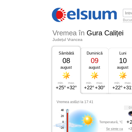
Bucur
Vremea în
Gura Caliței
Județul Vrancea
Sâmbătă
Duminică
Luni
08
09
10
august
august
august
min.
max.
min.
max.
min.
max.
+25°
+32°
+22°
+30°
+22°
+31
Vremea astăzi la 17:41
0:
+2
Temperatură, °C
+2
Se simte ca