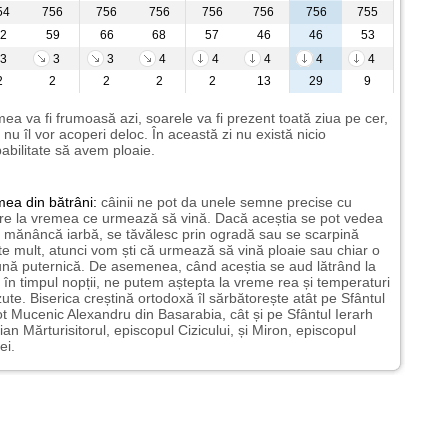
54
756
756
756
756
756
756
755
2
59
66
68
57
46
46
53
3
3
3
4
4
4
4
4
2
2
2
2
2
13
29
9
ea va fi frumoasă azi, soarele va fi prezent toată ziua pe cer,
i nu îl vor acoperi deloc. În această zi nu există nicio
abilitate să avem ploaie.
mea
din bătrâni:
câinii ne pot da unele semne precise cu
ire la vremea ce urmează să vină. Dacă aceștia se pot vedea
mănâncă iarbă, se tăvălesc prin ogradă sau se scarpină
te mult, atunci vom ști că urmează să vină ploaie sau chiar o
ună puternică. De asemenea, când aceștia se aud lătrând la
 în timpul nopții, ne putem aștepta la vreme rea și temperaturi
ute. Biserica creștină ortodoxă îl sărbătorește atât pe Sfântul
t Mucenic Alexandru din Basarabia, cât și pe Sfântul Ierarh
ian Mărturisitorul, episcopul Cizicului, și Miron, episcopul
ei.