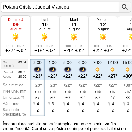
Duminică
Luni
Marți
Miercuri
J
Vremea
09
10
11
12
în
august
august
august
august
au
Poiana
Cristei
Județul
Vrancea
min.
max.
min.
max.
min.
max.
min.
max.
min.
+22°
+30°
+19°
+32°
+20°
+35°
+25°
+32°
+22°
3:00
4:00
5:00
6:00
9:00
12:00
15:0
Ora
03:04
curentă
Răsărit:
06:03
+23°
+23°
+22°
+22°
+22°
+27°
+30
Apus:
20:29
Se simte ca
+23°
+23°
+22°
+22°
+22°
+27°
+30°
Presiune, mm
756
755
756
756
756
757
757
Umiditate, %
57
59
60
62
59
47
36
Vânt, m/s
4
3
4
4
4
4
3
Șanse de
2
2
2
2
2
2
2
precipitații, %
Începutul acestei zile ne va întâmpina cu un cer senin, va fi o
vreme însorită. Cerul se va păstra senin pe tot parcursul zilei și nu