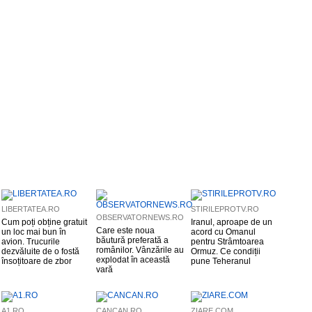
LIBERTATEA.RO
STIRILEPROTV.RO
OBSERVATORNEWS.RO
Cum poți obține gratuit
Iranul, aproape de un
Care este noua
un loc mai bun în
acord cu Omanul
băutură preferată a
avion. Trucurile
pentru Strâmtoarea
românilor. Vânzările au
dezvăluite de o fostă
Ormuz. Ce condiții
explodat în această
însoțitoare de zbor
pune Teheranul
vară
A1.RO
CANCAN.RO
ZIARE.COM