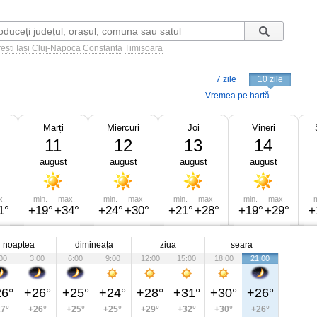
ești
Iași
Cluj-Napoca
Constanța
Timișoara
7 zile
10 zile
Vremea pe hartă
Marți
Miercuri
Joi
Vineri
11
12
13
14
august
august
august
august
x.
min.
max.
min.
max.
min.
max.
min.
max.
m
1°
+19°
+34°
+24°
+30°
+21°
+28°
+19°
+29°
+
noaptea
dimineața
ziua
seara
00
3:00
6:00
9:00
12:00
15:00
18:00
21:00
6°
+26°
+25°
+24°
+28°
+31°
+30°
+26°
7°
+26°
+25°
+25°
+29°
+32°
+30°
+26°