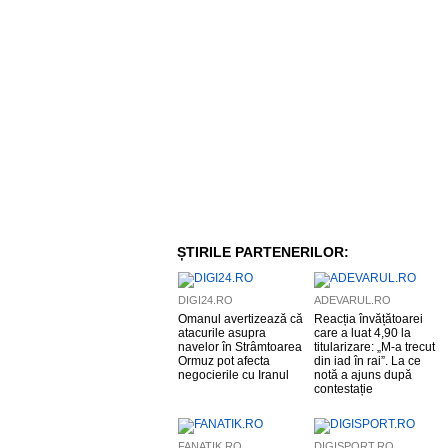
ȘTIRILE PARTENERILOR:
DIGI24.RO
ADEVARUL.RO
Omanul avertizează că
Reacția învățătoarei
atacurile asupra
care a luat 4,90 la
navelor în Strâmtoarea
titularizare: „M-a trecut
Ormuz pot afecta
din iad în rai”. La ce
negocierile cu Iranul
notă a ajuns după
contestație
FANATIK.RO
DIGISPORT.RO