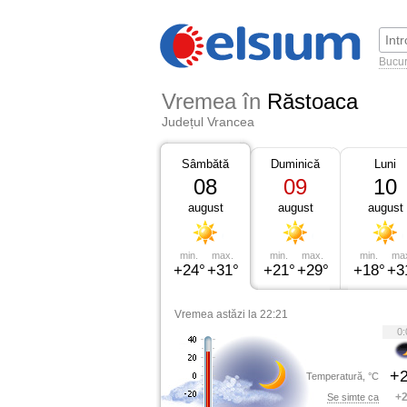
Bucur
Vremea în
Răstoaca
Județul Vrancea
Sâmbătă
Duminică
Luni
08
09
10
august
august
august
min.
max.
min.
max.
min.
ma
+24°
+31°
+21°
+29°
+18°
+3
Vremea astăzi la 22:21
0:
+2
Temperatură, °C
+2
Se simte ca