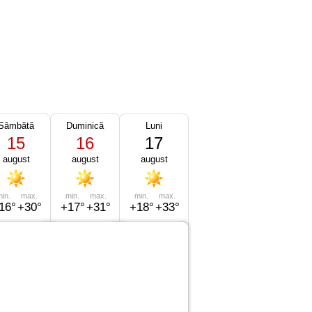
Sâmbătă
Duminică
Luni
15
16
17
august
august
august
in.
max.
min.
max.
min.
max.
16°
+30°
+17°
+31°
+18°
+33°