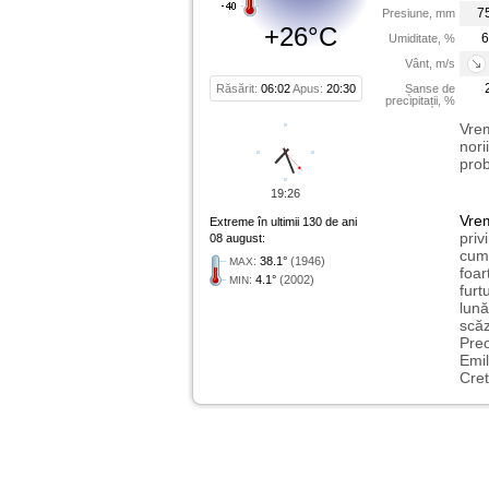
7
Presiune, mm
+26°C
6
Umiditate, %
Vânt, m/s
Răsărit:
06:02
Apus:
20:30
Șanse de
precipitații, %
Vrem
nori
prob
19:26
Vre
Extreme în ultimii 130 de ani
priv
08 august:
cum 
:
38.1°
(1946)
MAX
foar
:
4.1°
(2002)
MIN
furt
lună
scăz
Preo
Emil
Cret