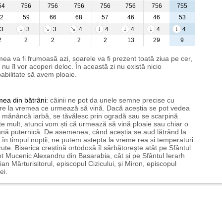
54
756
756
756
756
756
756
755
2
59
66
68
57
46
46
53
3
3
3
4
4
4
4
4
2
2
2
2
2
13
29
9
ea va fi frumoasă azi, soarele va fi prezent toată ziua pe cer,
i nu îl vor acoperi deloc. În această zi nu există nicio
abilitate să avem ploaie.
mea
din bătrâni:
câinii ne pot da unele semne precise cu
ire la vremea ce urmează să vină. Dacă aceștia se pot vedea
mănâncă iarbă, se tăvălesc prin ogradă sau se scarpină
te mult, atunci vom ști că urmează să vină ploaie sau chiar o
ună puternică. De asemenea, când aceștia se aud lătrând la
 în timpul nopții, ne putem aștepta la vreme rea și temperaturi
ute. Biserica creștină ortodoxă îl sărbătorește atât pe Sfântul
t Mucenic Alexandru din Basarabia, cât și pe Sfântul Ierarh
ian Mărturisitorul, episcopul Cizicului, și Miron, episcopul
ei.