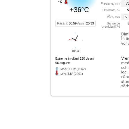
7
Presiune, mm
+36°C
5
Umiditate, %
Vânt, m/s
Răsărit:
05:59
Apus:
20:33
Șanse de
precipitații, %
Dimi
În t
vor 
10:04
Vre
Extreme în ultimii 130 de ani
medi
06 august:
schi
:
41.9°
(1962)
MAX
loc,
:
4.8°
(2001)
MIN
când
stre
sărb