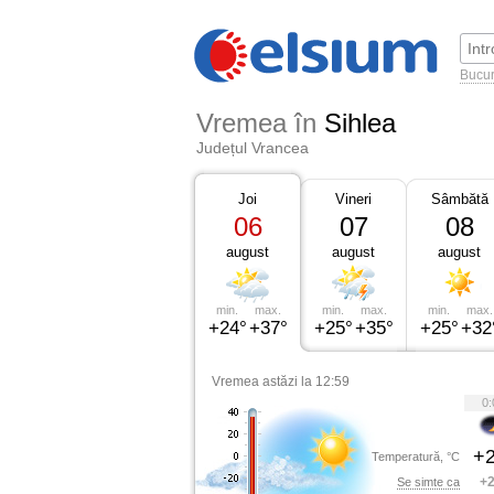
Bucur
Vremea în
Sihlea
Județul Vrancea
Joi
Vineri
Sâmbătă
06
07
08
august
august
august
min.
max.
min.
max.
min.
max.
+24°
+37°
+25°
+35°
+25°
+32
Vremea astăzi la 12:59
0:
+2
Temperatură, °C
+2
Se simte ca