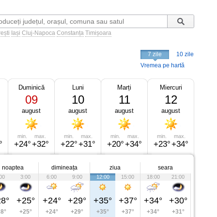
ești
Iași
Cluj-Napoca
Constanța
Timișoara
7 zile
10 zile
Vremea pe hartă
Duminică
Luni
Marți
Miercuri
09
10
11
12
august
august
august
august
min.
max.
min.
max.
min.
max.
min.
max.
°
+24°
+32°
+22°
+31°
+20°
+34°
+23°
+34°
noaptea
dimineața
ziua
seara
00
3:00
6:00
9:00
12:00
15:00
18:00
21:00
8°
+25°
+24°
+29°
+35°
+37°
+34°
+30°
8°
+25°
+24°
+29°
+35°
+37°
+34°
+31°