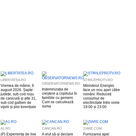
LIBERTATEA.RO
STIRILEPROTV.RO
OBSERVATORNEWS.RO
Vremea de mâine, 6
Ministerul Energiei
Indemnizația de
august 2026. Șapte
face un nou apel către
creștere a copilului în
județe, sub cod roșu
români: Reduceți
familiile cu gemeni.
de caniculă și alte 31,
consumul de
Cum se calculează
sub cod galben de
electricitate între orele
suma
vijelii și ploi torențiale
19:00 și 23:00
A1.RO
CANCAN.RO
ZIARE.COM
(P) Experiența de live
A vrut să-și declare
Furnizarea apei