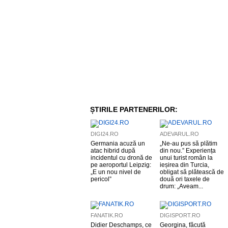
ȘTIRILE PARTENERILOR:
DIGI24.RO
ADEVARUL.RO
Germania acuză un
„Ne-au pus să plătim
atac hibrid după
din nou.” Experiența
incidentul cu dronă de
unui turist român la
pe aeroportul Leipzig:
ieșirea din Turcia,
„E un nou nivel de
obligat să plătească de
pericol”
două ori taxele de
drum: „Aveam...
FANATIK.RO
DIGISPORT.RO
Didier Deschamps, ce
Georgina, făcută