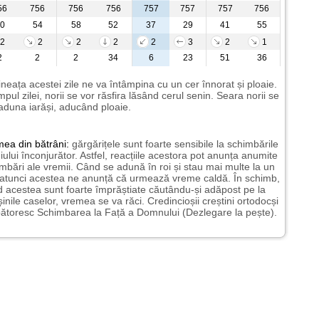
56
756
756
756
757
757
757
756
0
54
58
52
37
29
41
55
2
2
2
2
2
3
2
1
2
2
2
34
6
23
51
36
neața acestei zile ne va întâmpina cu un cer înnorat și ploaie.
impul zilei, norii se vor răsfira lăsând cerul senin. Seara norii se
aduna iarăși, aducând ploaie.
mea
din bătrâni:
gărgărițele sunt foarte sensibile la schimbările
ului înconjurător. Astfel, reacțiile acestora pot anunța anumite
mbări ale vremii. Când se adună în roi și stau mai multe la un
 atunci acestea ne anunță că urmează vreme caldă. În schimb,
 acestea sunt foarte împrăștiate căutându-și adăpost pe la
șinile caselor, vremea se va răci. Credincioșii creștini ortodocși
ătoresc Schimbarea la Față a Domnului (Dezlegare la pește).