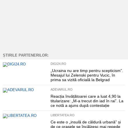
ȘTIRILE PARTENERILOR:
DIGI24.RO
„Ucraina nu are timp pentru scepticism”.
Mesajul lui Zelenski pentru Vucic, în
prima sa vizită oficială la Belgrad
ADEVARUL.RO
Reacția învățătoarei care a luat 4,90 la
titularizare: „M-a trecut din iad în rai”. La
ce notă a ajuns după contestație
LIBERTATEA.RO
Ce este o „insulă de căldură urbană” și
de ce orașele se încălzesc mai repede