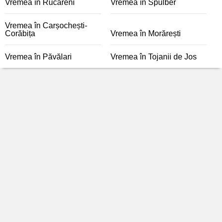
Vremea în Rucăreni
Vremea în Spulber
Vremea în Carșochești-
Corăbița
Vremea în Morărești
Vremea în Păvălari
Vremea în Tojanii de Jos