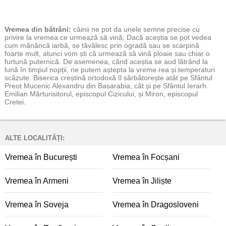
Vremea
din bătrâni:
câinii ne pot da unele semne precise cu
privire la vremea ce urmează să vină. Dacă aceștia se pot vedea
cum mănâncă iarbă, se tăvălesc prin ogradă sau se scarpină
foarte mult, atunci vom ști că urmează să vină ploaie sau chiar o
furtună puternică. De asemenea, când aceștia se aud lătrând la
lună în timpul nopții, ne putem aștepta la vreme rea și temperaturi
scăzute. Biserica creștină ortodoxă îl sărbătorește atât pe Sfântul
Preot Mucenic Alexandru din Basarabia, cât și pe Sfântul Ierarh
Emilian Mărturisitorul, episcopul Cizicului, și Miron, episcopul
Cretei.
ALTE LOCALITĂȚI:
Vremea în București
Vremea în Focșani
Vremea în Armeni
Vremea în Jiliște
Vremea în Soveja
Vremea în Dragosloveni