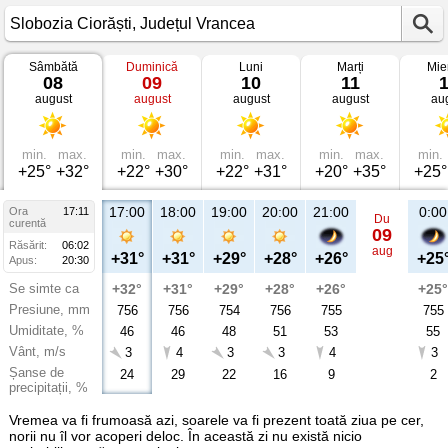
Sâmbătă
Duminică
Luni
Marți
Mie
Vremea
08
09
10
11
în
august
august
august
august
au
Slobozia
Ciorăști
Județul
Vrancea
min.
max.
min.
max.
min.
max.
min.
max.
min.
+25°
+32°
+22°
+30°
+22°
+31°
+20°
+35°
+25°
17:00
18:00
19:00
20:00
21:00
0:00
Ora
17:11
Du
curentă
09
Răsărit:
06:02
aug
+31°
+31°
+29°
+28°
+26°
+25
Apus:
20:30
Se simte ca
+32°
+31°
+29°
+28°
+26°
+25°
Presiune, mm
756
756
754
756
755
755
Umiditate, %
46
46
48
51
53
55
Vânt, m/s
3
4
3
3
4
3
Șanse de
24
29
22
16
9
2
precipitații, %
Vremea va fi frumoasă azi, soarele va fi prezent toată ziua pe cer,
norii nu îl vor acoperi deloc. În această zi nu există nicio