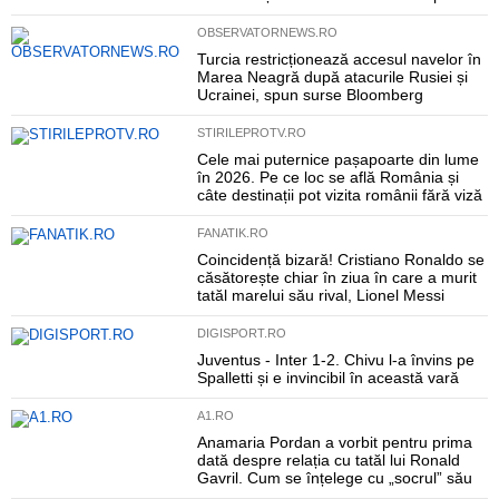
OBSERVATORNEWS.RO
Turcia restricționează accesul navelor în
Marea Neagră după atacurile Rusiei și
Ucrainei, spun surse Bloomberg
STIRILEPROTV.RO
Cele mai puternice pașapoarte din lume
în 2026. Pe ce loc se află România și
câte destinații pot vizita românii fără viză
FANATIK.RO
Coincidență bizară! Cristiano Ronaldo se
căsătorește chiar în ziua în care a murit
tatăl marelui său rival, Lionel Messi
DIGISPORT.RO
Juventus - Inter 1-2. Chivu l-a învins pe
Spalletti și e invincibil în această vară
A1.RO
Anamaria Pordan a vorbit pentru prima
dată despre relația cu tatăl lui Ronald
Gavril. Cum se înțelege cu „socrul” său