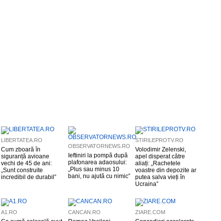
LIBERTATEA.RO
STIRILEPROTV.RO
OBSERVATORNEWS.RO
Cum zboară în
Volodimir Zelenski,
Ieftiniri la pompă după
siguranță avioane
apel disperat către
plafonarea adaosului:
vechi de 45 de ani:
aliați: „Rachetele
„Plus sau minus 10
„Sunt construite
voastre din depozite ar
bani, nu ajută cu nimic”
incredibil de durabil”
putea salva vieți în
Ucraina”
A1.RO
CANCAN.RO
ZIARE.COM