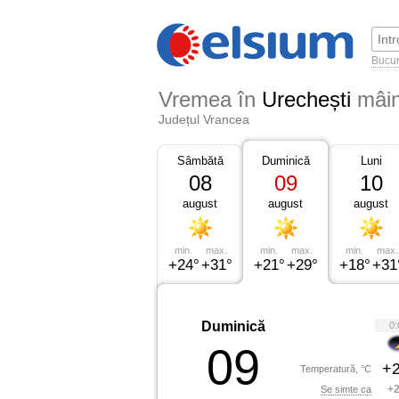
Bucur
Vremea în
Urechești
mâi
Județul Vrancea
Sâmbătă
Duminică
Luni
08
09
10
august
august
august
min.
max.
min.
max.
min.
max.
+24°
+31°
+21°
+29°
+18°
+31
Duminică
0:
09
+2
Temperatură, °C
+2
Se simte ca