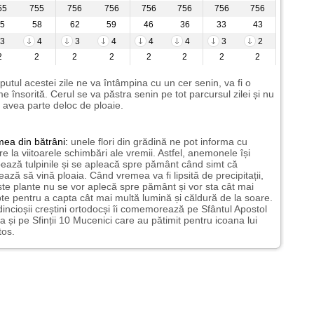
55
755
756
756
756
756
756
756
5
58
62
59
46
36
33
43
3
4
3
4
4
4
3
2
2
2
2
2
2
2
2
2
putul acestei zile ne va întâmpina cu un cer senin, va fi o
e însorită. Cerul se va păstra senin pe tot parcursul zilei și nu
avea parte deloc de ploaie.
mea
din bătrâni:
unele flori din grădină ne pot informa cu
ire la viitoarele schimbări ale vremii. Astfel, anemonele își
ează tulpinile și se apleacă spre pământ când simt că
ază să vină ploaia. Când vremea va fi lipsită de precipitații,
te plante nu se vor aplecă spre pământ și vor sta cât mai
te pentru a capta cât mai multă lumină și căldură de la soare.
incioșii creștini ortodocși îi comemorează pe Sfântul Apostol
a și pe Sfinții 10 Mucenici care au pătimit pentru icoana lui
tos.