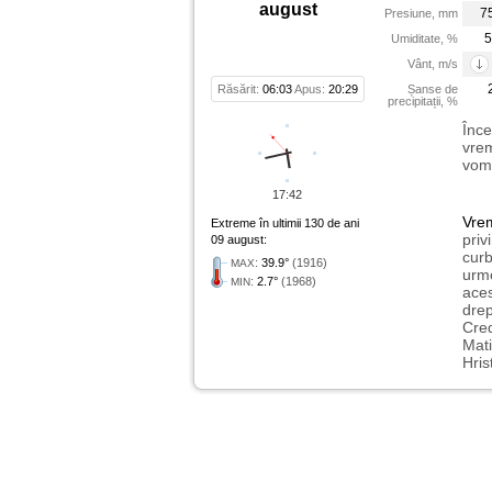
august
7
Presiune, mm
5
Umiditate, %
Vânt, m/s
Răsărit:
06:03
Apus:
20:29
Șanse de
precipitații, %
Înce
vrem
vom 
17:42
Vre
Extreme în ultimii 130 de ani
priv
09 august:
curb
:
39.9°
(1916)
MAX
urme
:
2.7°
(1968)
MIN
aces
drep
Cred
Mati
Hris