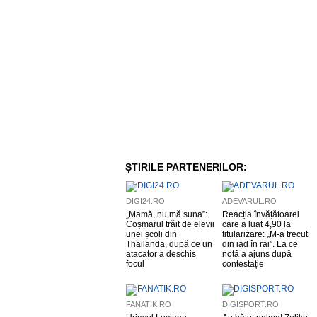
ȘTIRILE PARTENERILOR:
DIGI24.RO
ADEVARUL.RO
„Mamă, nu mă suna”:
Reacția învățătoarei
Coșmarul trăit de elevii
care a luat 4,90 la
unei școli din
titularizare: „M-a trecut
Thailanda, după ce un
din iad în rai”. La ce
atacator a deschis
notă a ajuns după
focul
contestație
FANATIK.RO
DIGISPORT.RO