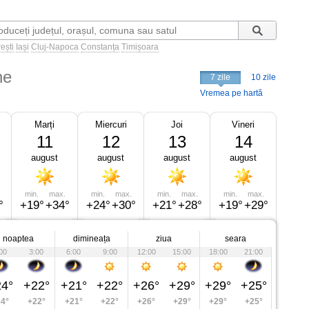
ești
Iași
Cluj-Napoca
Constanța
Timișoara
ne
7 zile
10 zile
Vremea pe hartă
Marți
Miercuri
Joi
Vineri
11
12
13
14
august
august
august
august
min.
max.
min.
max.
min.
max.
min.
max.
°
+19°
+34°
+24°
+30°
+21°
+28°
+19°
+29°
noaptea
dimineața
ziua
seara
00
3:00
6:00
9:00
12:00
15:00
18:00
21:00
4°
+22°
+21°
+22°
+26°
+29°
+29°
+25°
4°
+22°
+21°
+22°
+26°
+29°
+29°
+25°