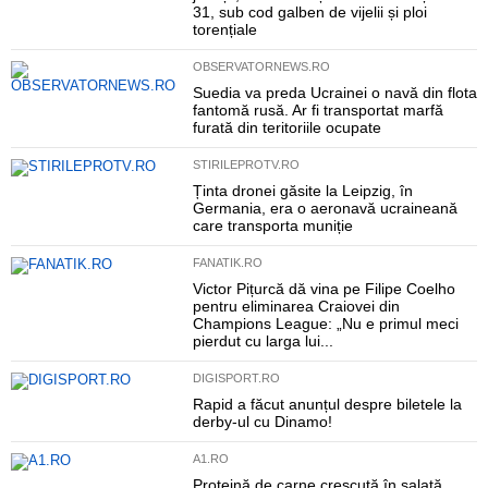
31, sub cod galben de vijelii și ploi
torențiale
OBSERVATORNEWS.RO
Suedia va preda Ucrainei o navă din flota
fantomă rusă. Ar fi transportat marfă
furată din teritoriile ocupate
STIRILEPROTV.RO
Ținta dronei găsite la Leipzig, în
Germania, era o aeronavă ucraineană
care transporta muniție
FANATIK.RO
Victor Pițurcă dă vina pe Filipe Coelho
pentru eliminarea Craiovei din
Champions League: „Nu e primul meci
pierdut cu larga lui...
DIGISPORT.RO
Rapid a făcut anunțul despre biletele la
derby-ul cu Dinamo!
A1.RO
Proteină de carne crescută în salată