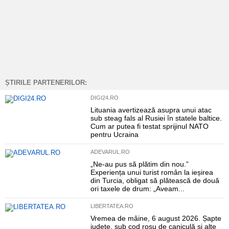
ȘTIRILE PARTENERILOR:
DIGI24.RO
Lituania avertizează asupra unui atac
sub steag fals al Rusiei în statele baltice.
Cum ar putea fi testat sprijinul NATO
pentru Ucraina
ADEVARUL.RO
„Ne-au pus să plătim din nou.”
Experiența unui turist român la ieșirea
din Turcia, obligat să plătească de două
ori taxele de drum: „Aveam...
LIBERTATEA.RO
Vremea de mâine, 6 august 2026. Șapte
județe, sub cod roșu de caniculă și alte