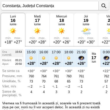
Luni
Marți
Miercuri
Joi
Vi
Vremea
16
17
18
19
în
iunie
iunie
iunie
iunie
iu
Constanța
pe
16
iunie
2025
min.
max.
min.
max.
min.
max.
min.
max.
min.
Județul
+18°
+27°
+20°
+28°
+20°
+26°
+20°
+30°
+22°
Constanța
15:00
16:00
17:00
18:00
21:00
0:00
Ora
15:53
Ma
curentă
17
Răsărit:
05:21
iun
+28°
+28°
+28°
+28°
+26°
+22
Apus:
20:50
Se simte ca
+30°
+30°
+30°
+30°
+28°
+22°
Presiune, mm
760
764
761
760
761
762
Umiditate, %
73
70
68
65
73
57
Vânt, m/s
2
1
1
2
1
1
Șanse de
4
4
3
3
2
2
precipitații, %
Vremea va fi frumoasă în această zi, soarele va fi prezent toată
ziua pe cer, norii nu îl vor acoperi deloc. În această zi nu există