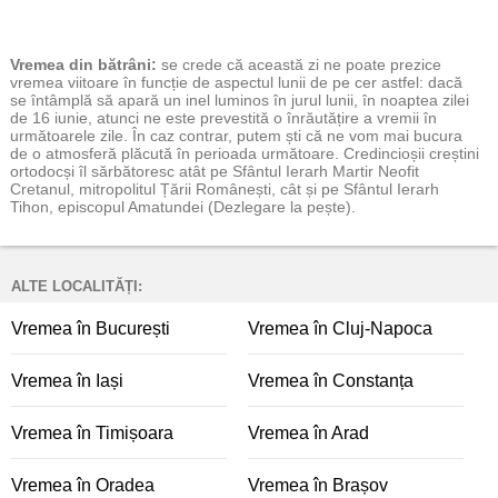
Vremea
din bătrâni:
se crede că această zi ne poate prezice
vremea viitoare în funcție de aspectul lunii de pe cer astfel: dacă
se întâmplă să apară un inel luminos în jurul lunii, în noaptea zilei
de 16 iunie, atunci ne este prevestită o înrăutățire a vremii în
următoarele zile. În caz contrar, putem ști că ne vom mai bucura
de o atmosferă plăcută în perioada următoare. Credincioșii creștini
ortodocși îl sărbătoresc atât pe Sfântul Ierarh Martir Neofit
Cretanul, mitropolitul Țării Românești, cât și pe Sfântul Ierarh
Tihon, episcopul Amatundei (Dezlegare la pește).
ALTE LOCALITĂȚI:
Vremea în București
Vremea în Cluj-Napoca
Vremea în Iași
Vremea în Constanța
Vremea în Timișoara
Vremea în Arad
Vremea în Oradea
Vremea în Brașov