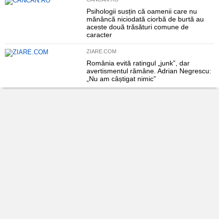
Psihologii susțin că oamenii care nu
mănâncă niciodată ciorbă de burtă au
aceste două trăsături comune de
caracter
ZIARE.COM
România evită ratingul „junk”, dar
avertismentul rămâne. Adrian Negrescu:
„Nu am câștigat nimic”