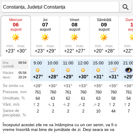
Miercuri
Joi
Vineri
Sâmbătă
Dum
Vremea
06
07
08
09
în
august
august
august
august
au
Constanța
pe
06
august
2025
min.
max.
min.
max.
min.
max.
min.
max.
min.
Județul
+23°
+30°
+23°
+29°
+22°
+27°
+20°
+28°
+22°
Constanța
9:00
10:00
11:00
12:00
15:00
18:00
21:0
Ora
09:54
curentă
Răsărit:
05:58
+27°
+28°
+29°
+30°
+31°
+31°
+29
Apus:
20:24
Se simte ca
+28°
+30°
+31°
+33°
+35°
+35°
+30°
Presiune, mm
761
760
761
760
760
760
761
Umiditate, %
64
63
62
61
63
58
54
Vânt, m/s
2
1
2
2
2
2
2
Șanse de
2
2
2
2
10
44
7
precipitații, %
Începutul acestei zile ne va întâmpina cu un cer senin, va fi o
vreme însorită mai bine de jumătate de zi. Deși seara se va