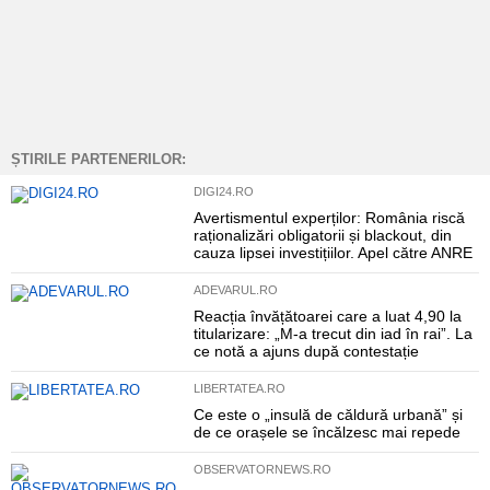
ȘTIRILE PARTENERILOR:
DIGI24.RO
Avertismentul experților: România riscă
raționalizări obligatorii și blackout, din
cauza lipsei investițiilor. Apel către ANRE
ADEVARUL.RO
Reacția învățătoarei care a luat 4,90 la
titularizare: „M-a trecut din iad în rai”. La
ce notă a ajuns după contestație
LIBERTATEA.RO
Ce este o „insulă de căldură urbană” și
de ce orașele se încălzesc mai repede
OBSERVATORNEWS.RO