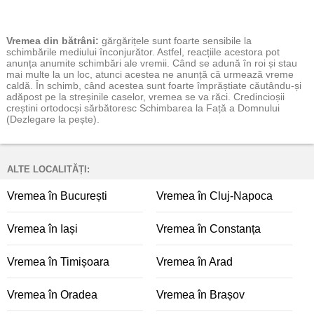
Vremea
din bătrâni:
gărgărițele sunt foarte sensibile la
schimbările mediului înconjurător. Astfel, reacțiile acestora pot
anunța anumite schimbări ale vremii. Când se adună în roi și stau
mai multe la un loc, atunci acestea ne anunță că urmează vreme
caldă. În schimb, când acestea sunt foarte împrăștiate căutându-și
adăpost pe la streșinile caselor, vremea se va răci. Credincioșii
creștini ortodocși sărbătoresc Schimbarea la Față a Domnului
(Dezlegare la pește).
ALTE LOCALITĂȚI:
Vremea în București
Vremea în Cluj-Napoca
Vremea în Iași
Vremea în Constanța
Vremea în Timișoara
Vremea în Arad
Vremea în Oradea
Vremea în Brașov