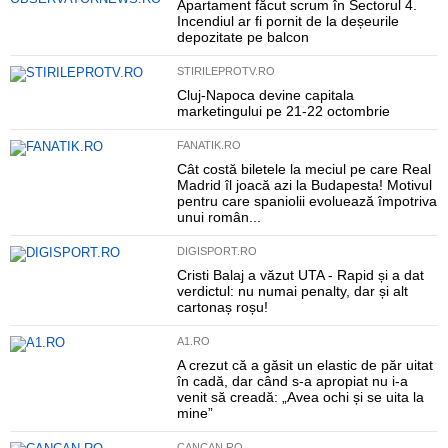
Apartament făcut scrum în Sectorul 4.
Incendiul ar fi pornit de la deșeurile
depozitate pe balcon
STIRILEPROTV.RO
Cluj-Napoca devine capitala
marketingului pe 21-22 octombrie
FANATIK.RO
Cât costă biletele la meciul pe care Real
Madrid îl joacă azi la Budapesta! Motivul
pentru care spaniolii evoluează împotriva
unui român...
DIGISPORT.RO
Cristi Balaj a văzut UTA - Rapid și a dat
verdictul: nu numai penalty, dar și alt
cartonaș roșu!
A1.RO
A crezut că a găsit un elastic de păr uitat
în cadă, dar când s-a apropiat nu i-a
venit să creadă: „Avea ochi și se uita la
mine”
CANCAN.RO