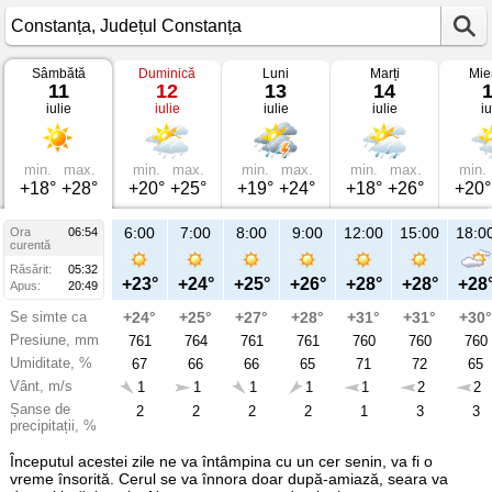
Sâmbătă
Duminică
Luni
Marți
Mie
Vremea
11
12
13
14
în
iulie
iulie
iulie
iulie
iu
Constanța
pe
11
iulie
2026
min.
max.
min.
max.
min.
max.
min.
max.
min.
Județul
+18°
+28°
+20°
+25°
+19°
+24°
+18°
+26°
+20°
Constanța
6:00
7:00
8:00
9:00
12:00
15:00
18:0
Ora
06:54
curentă
Răsărit:
05:32
+23°
+24°
+25°
+26°
+28°
+28°
+28
Apus:
20:49
Se simte ca
+24°
+25°
+27°
+28°
+31°
+31°
+30°
Presiune, mm
761
764
761
761
760
760
760
Umiditate, %
67
66
66
65
71
72
65
Vânt, m/s
1
1
1
1
1
2
2
Șanse de
2
2
2
2
1
3
3
precipitații, %
Începutul acestei zile ne va întâmpina cu un cer senin, va fi o
vreme însorită. Cerul se va înnora doar după-amiază, seara va