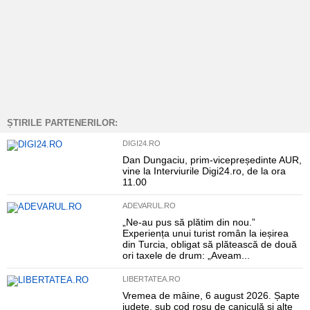
ȘTIRILE PARTENERILOR:
DIGI24.RO
Dan Dungaciu, prim-vicepreședinte AUR,
vine la Interviurile Digi24.ro, de la ora
11.00
ADEVARUL.RO
„Ne-au pus să plătim din nou.”
Experiența unui turist român la ieșirea
din Turcia, obligat să plătească de două
ori taxele de drum: „Aveam...
LIBERTATEA.RO
Vremea de mâine, 6 august 2026. Șapte
județe, sub cod roșu de caniculă și alte