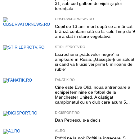
31, sub cod galben de vijelii și ploi
torențiale
OBSERVATORNEWS.RO
Copil de 13 ani, mort după ce a mâncat
brânză contaminată cu E. coli. Timp de 9
ani a stat în stare vegetativă
STIRILEPROTV.RO
Escrocheria „văduvelor negre” ia
amploare în Rusia. „Găsește-ți un soldat
și când va fi ucis vei primi 8 milioane de
ruble”
FANATIK.RO
Cine este Eva Olid, noua antrenoare a
echipei feminine de fotbal de la
Manchester United. A câștigat
campionatul cu un club care acum 5...
DIGISPORT.RO
Dan Petrescu s-a decis
A1.RO
Poftiți pe la noi: Poftiți la întrecere, 5