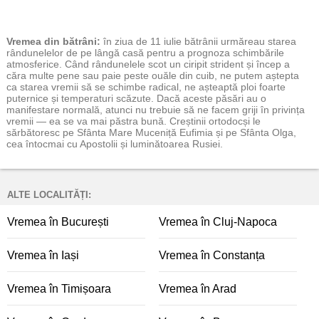
Vremea
din bătrâni:
în ziua de 11 iulie bătrânii urmăreau starea
rândunelelor de pe lângă casă pentru a prognoza schimbările
atmosferice. Când rândunelele scot un ciripit strident și încep a
căra multe pene sau paie peste ouăle din cuib, ne putem aștepta
ca starea vremii să se schimbe radical, ne așteaptă ploi foarte
puternice și temperaturi scăzute. Dacă aceste păsări au o
manifestare normală, atunci nu trebuie să ne facem griji în privința
vremii — ea se va mai păstra bună. Creștinii ortodocși le
sărbătoresc pe Sfânta Mare Muceniță Eufimia și pe Sfânta Olga,
cea întocmai cu Apostolii și luminătoarea Rusiei.
ALTE LOCALITĂȚI:
Vremea în București
Vremea în Cluj-Napoca
Vremea în Iași
Vremea în Constanța
Vremea în Timișoara
Vremea în Arad