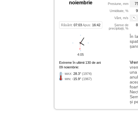
noiembrie
7
Presiune, mm
9
Umiditate, %
Vânt, m/s
8
Răsărit:
07:03
Apus:
16:42
Șanse de
precipitații, %
În I
spat
șans
4:05
Vre
Extreme în ultimii 130 de ani
vrem
09 noiembrie:
una 
:
28.3°
(1974)
MAX
anul
:
-15.9°
(1967)
MIN
acea
foar
Nect
Semp
și p