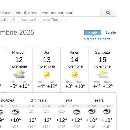
ești
Iași
Cluj-Napoca
Constanța
Timișoara
embrie 2025
7 zile
10 zile
Vremea pe hartă
Miercuri
Joi
Vineri
Sâmbătă
12
13
14
15
noiembrie
noiembrie
noiembrie
noiembrie
min.
max.
min.
max.
min.
max.
min.
max.
°
+5°
+10°
+4°
+12°
+3°
+10°
+4°
+12°
noaptea
dimineața
ziua
seara
00
5:00
8:00
11:00
14:00
17:00
20:00
23:00
9°
+10°
+10°
+12°
+12°
+12°
+10°
+10°
9°
+9°
+10°
+12°
+12°
+12°
+10°
+10°