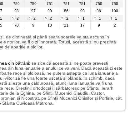
50
750
750
751
751
751
750
750
7
98
97
90
86
90
98
100
1
2
2
2
2
1
1
1
5
70
9
18
21
17
9
2
ași, de dimineață și până seara soarele va sta ascuns în
ele norilor, va fi o zi înnorată. Totuși, această zi nu prezintă
e de apariție a ploilor.
mea
din bătrâni:
se zice că această zi ne poate prevesti
ea din luna ianuarie a anului ce va veni. Dacă această zi este
foarte rece și ploioasă, ne putem aștepta ca luna ianuarie a
ui viitor să fie una foarte uscată și blândă. În schimb, dacă
stă zi este una călduroasă, atunci luna ianuarie va fi una
te rece. Creștinii ortodocși îi sărbătoresc pe Sfântul Ierarh
arie de la Eghina, pe Sfinții Mucenici Claudiu, Castor,
ronian și Nicostrat, pe Sfinții Mucenici Onisifor și Porfirie, cât
e Sfânta Cuvioasă Matrona.