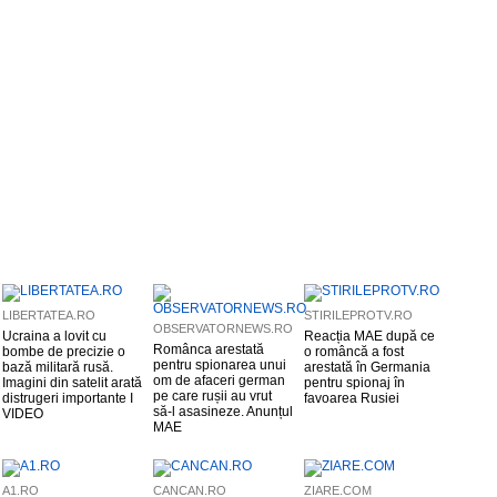
LIBERTATEA.RO
STIRILEPROTV.RO
OBSERVATORNEWS.RO
Ucraina a lovit cu
Reacția MAE după ce
Românca arestată
bombe de precizie o
o româncă a fost
pentru spionarea unui
bază militară rusă.
arestată în Germania
om de afaceri german
Imagini din satelit arată
pentru spionaj în
pe care rușii au vrut
distrugeri importante I
favoarea Rusiei
să-l asasineze. Anunțul
VIDEO
MAE
A1.RO
CANCAN.RO
ZIARE.COM