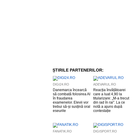
ȘTIRILE PARTENERILOR:
DIGI24.RO
ADEVARUL.RO
Danemarca încearcă
Reacția învățătoarei
să combată folosirea AI
care a luat 4,90 la
în fraudarea
titularizare: „M-a trecut
examenelor. Elevii vor
din iad în rai”. La ce
trebui să-și susțină oral
notă a ajuns după
eseurile
contestație
FANATIK.RO
DIGISPORT.RO