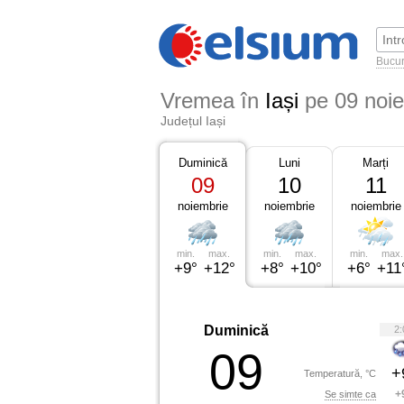
Bucur
Vremea în
Iași
pe 09 noi
Județul Iași
Duminică
Luni
Marți
09
10
11
noiembrie
noiembrie
noiembrie
min.
max.
min.
max.
min.
max.
+9°
+12°
+8°
+10°
+6°
+11
Duminică
2:
09
+
Temperatură, °C
+
Se simte ca