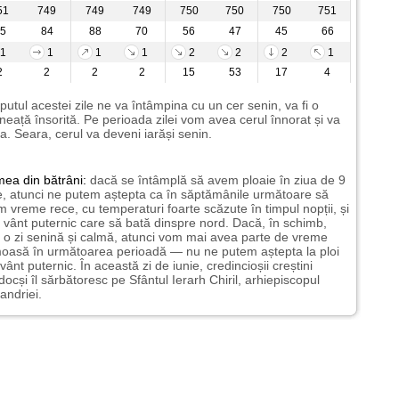
51
749
749
749
750
750
750
751
5
84
88
70
56
47
45
66
1
1
1
1
2
2
2
1
2
2
2
2
15
53
17
4
putul acestei zile ne va întâmpina cu un cer senin, va fi o
neață însorită. Pe perioada zilei vom avea cerul înnorat și va
a. Seara, cerul va deveni iarăși senin.
mea
din bătrâni:
dacă se întâmplă să avem ploaie în ziua de 9
e, atunci ne putem aștepta ca în săptămânile următoare să
 vreme rece, cu temperaturi foarte scăzute în timpul nopții, și
 vânt puternic care să bată dinspre nord. Dacă, în schimb,
 o zi senină și calmă, atunci vom mai avea parte de vreme
oasă în următoarea perioadă — nu ne putem aștepta la ploi
vânt puternic. În această zi de iunie, credincioșii creștini
docși îl sărbătoresc pe Sfântul Ierarh Chiril, arhiepiscopul
andriei.