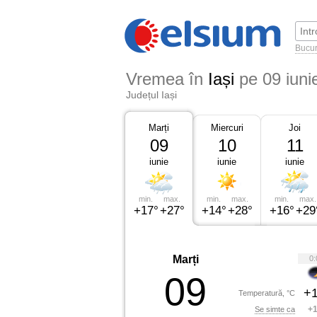
Bucur
Vremea în
Iași
pe 09 iuni
Județul Iași
Marți
Miercuri
Joi
09
10
11
iunie
iunie
iunie
min.
max.
min.
max.
min.
max.
+17°
+27°
+14°
+28°
+16°
+29
Marți
0:
09
+1
Temperatură, °C
+1
Se simte ca