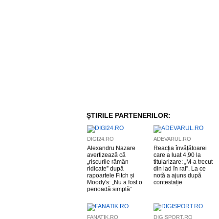
ȘTIRILE PARTENERILOR:
DIGI24.RO
ADEVARUL.RO
Alexandru Nazare
Reacția învățătoarei
avertizează că
care a luat 4,90 la
„riscurile rămân
titularizare: „M-a trecut
ridicate” după
din iad în rai”. La ce
rapoartele Fitch și
notă a ajuns după
Moody's: „Nu a fost o
contestație
perioadă simplă”
FANATIK.RO
DIGISPORT.RO