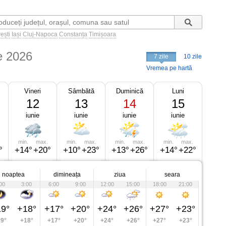
ești
Iași
Cluj-Napoca
Constanța
Timișoara
e 2026
7 zile
10 zile
Vremea pe hartă
Vineri
Sâmbătă
Duminică
Luni
12
13
14
15
iunie
iunie
iunie
iunie
min.
max.
min.
max.
min.
max.
min.
max.
°
+14°
+20°
+10°
+23°
+13°
+26°
+14°
+22°
noaptea
dimineața
ziua
seara
00
3:00
6:00
9:00
12:00
15:00
18:00
21:00
9°
+18°
+17°
+20°
+24°
+26°
+27°
+23°
9°
+18°
+17°
+20°
+24°
+26°
+27°
+23°