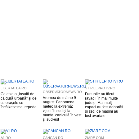
LIBERTATEA.RO
STIRILEPROTV.RO
OBSERVATORNEWS.RO
Ce este o „insulă de
Furtunile au făcut
Vremea de mâine 9
căldură urbană” și de
ravagii în mai multe
august. Fenomene
ce orașele se
județe. Mai mulți
meteo la extremă:
încălzesc mai repede
copaci au fost doborâți
vijelii în sud și la
și zeci de mașini au
munte, caniculă în vest
fost avariate
și sud-est
A1.RO
CANCAN.RO
ZIARE.COM