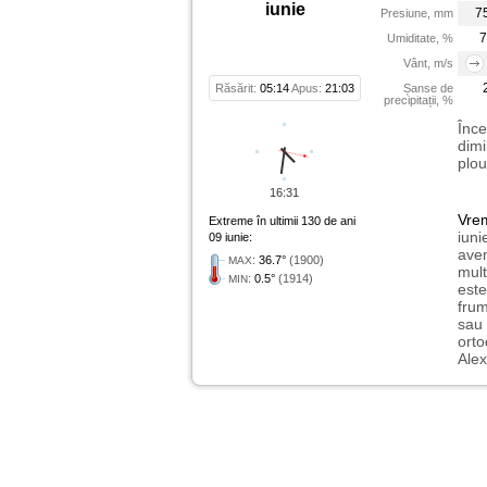
iunie
7
Presiune, mm
7
Umiditate, %
Vânt, m/s
Răsărit:
05:14
Apus:
21:03
Șanse de
precipitații, %
Înce
dimi
plou
16:31
Vre
Extreme în ultimii 130 de ani
iuni
09 iunie:
avem
:
36.7°
(1900)
MAX
mult
:
0.5°
(1914)
MIN
este
frum
sau 
orto
Alex