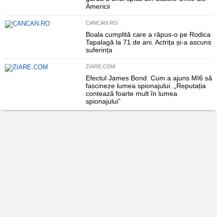
Americii
CANCAN.RO
Boala cumplită care a răpus-o pe Rodica
Tapalagă la 71 de ani. Actrița și-a ascuns
suferința
ZIARE.COM
Efectul James Bond. Cum a ajuns MI6 să
fascineze lumea spionajului. „Reputația
contează foarte mult în lumea
spionajului”