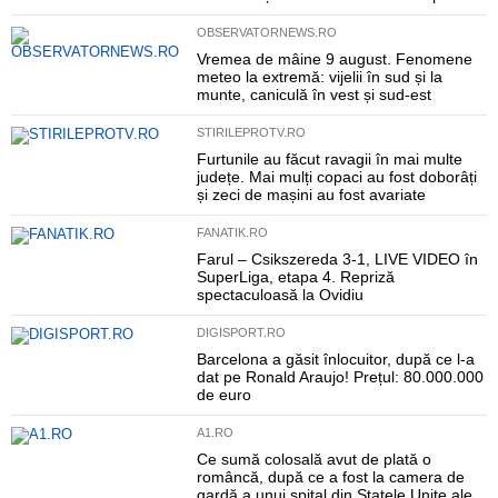
OBSERVATORNEWS.RO
Vremea de mâine 9 august. Fenomene
meteo la extremă: vijelii în sud și la
munte, caniculă în vest și sud-est
STIRILEPROTV.RO
Furtunile au făcut ravagii în mai multe
județe. Mai mulți copaci au fost doborâți
și zeci de mașini au fost avariate
FANATIK.RO
Farul – Csikszereda 3-1, LIVE VIDEO în
SuperLiga, etapa 4. Repriză
spectaculoasă la Ovidiu
DIGISPORT.RO
Barcelona a găsit înlocuitor, după ce l-a
dat pe Ronald Araujo! Prețul: 80.000.000
de euro
A1.RO
Ce sumă colosală avut de plată o
româncă, după ce a fost la camera de
gardă a unui spital din Statele Unite ale