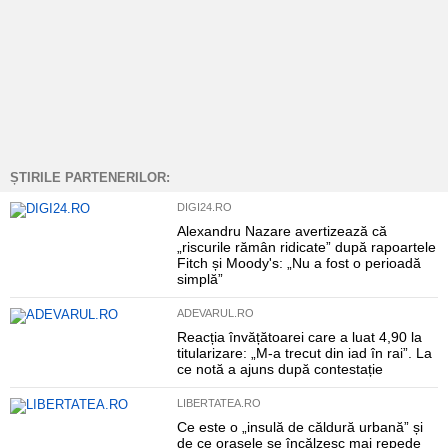
ȘTIRILE PARTENERILOR:
DIGI24.RO
Alexandru Nazare avertizează că
„riscurile rămân ridicate” după rapoartele
Fitch și Moody's: „Nu a fost o perioadă
simplă”
ADEVARUL.RO
Reacția învățătoarei care a luat 4,90 la
titularizare: „M-a trecut din iad în rai”. La
ce notă a ajuns după contestație
LIBERTATEA.RO
Ce este o „insulă de căldură urbană” și
de ce orașele se încălzesc mai repede