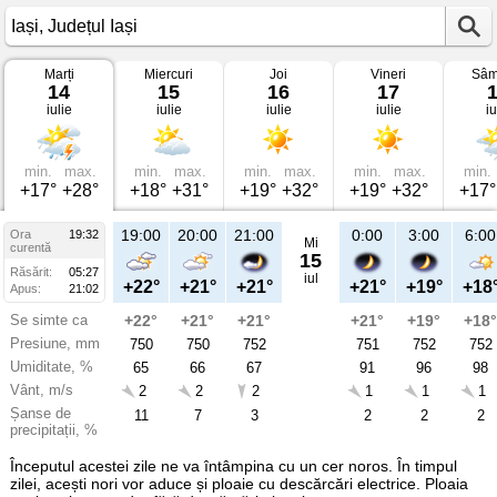
Marți
Miercuri
Joi
Vineri
Sâm
Vremea
14
15
16
17
în
iulie
iulie
iulie
iulie
iu
Iași
pe
14
iulie
2026
min.
max.
min.
max.
min.
max.
min.
max.
min.
Județul
+17°
+28°
+18°
+31°
+19°
+32°
+19°
+32°
+17°
Iași
19:00
20:00
21:00
0:00
3:00
6:00
Ora
19:32
Mi
curentă
15
Răsărit:
05:27
iul
+22°
+21°
+21°
+21°
+19°
+18
Apus:
21:02
Se simte ca
+22°
+21°
+21°
+21°
+19°
+18°
Presiune, mm
750
750
752
751
752
752
Umiditate, %
65
66
67
91
96
98
Vânt, m/s
2
2
2
1
1
1
Șanse de
11
7
3
2
2
2
precipitații, %
Începutul acestei zile ne va întâmpina cu un cer noros. În timpul
zilei, acești nori vor aduce și ploaie cu descărcări electrice. Ploaia