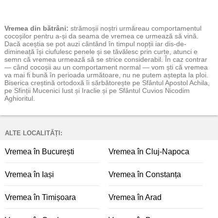
Vremea
din bătrâni:
strămoșii noștri urmăreau comportamentul
cocoșilor pentru a-și da seama de vremea ce urmează să vină.
Dacă aceștia se pot auzi cântând în timpul nopții iar dis-de-
dimineață își ciufulesc penele și se tăvălesc prin curte, atunci e
semn că vremea urmează să se strice considerabil. În caz contrar
— când cocoșii au un comportament normal — vom ști că vremea
va mai fi bună în perioada următoare, nu ne putem aștepta la ploi.
Biserica creștină ortodoxă îi sărbătorește pe Sfântul Apostol Achila,
pe Sfinții Mucenici Iust și Iraclie și pe Sfântul Cuvios Nicodim
Aghioritul.
ALTE LOCALITĂȚI:
Vremea în București
Vremea în Cluj-Napoca
Vremea în Iași
Vremea în Constanța
Vremea în Timișoara
Vremea în Arad