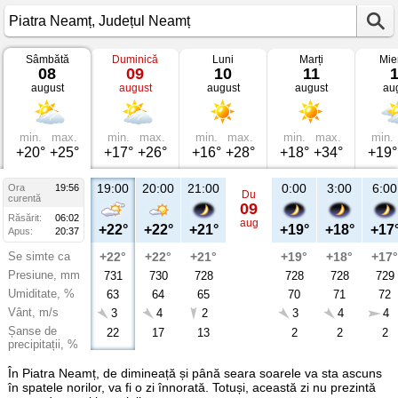
Sâmbătă
Duminică
Luni
Marți
Mie
Vremea
08
09
10
11
în
august
august
august
august
au
Piatra
Neamț
Județul
Neamț
min.
max.
min.
max.
min.
max.
min.
max.
min.
+20°
+25°
+17°
+26°
+16°
+28°
+18°
+34°
+19°
19:00
20:00
21:00
0:00
3:00
6:00
Ora
19:56
Du
curentă
09
Răsărit:
06:02
aug
+22°
+22°
+21°
+19°
+18°
+17
Apus:
20:37
Se simte ca
+22°
+22°
+21°
+19°
+18°
+17°
Presiune, mm
731
730
728
728
728
729
Umiditate, %
63
64
65
70
71
72
Vânt, m/s
3
4
2
3
4
4
Șanse de
22
17
13
2
2
2
precipitații, %
În Piatra Neamț, de dimineață și până seara soarele va sta ascuns
în spatele norilor, va fi o zi înnorată. Totuși, această zi nu prezintă