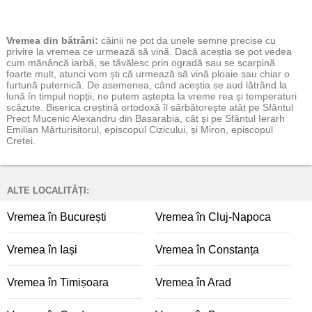
Vremea
din bătrâni:
câinii ne pot da unele semne precise cu
privire la vremea ce urmează să vină. Dacă aceștia se pot vedea
cum mănâncă iarbă, se tăvălesc prin ogradă sau se scarpină
foarte mult, atunci vom ști că urmează să vină ploaie sau chiar o
furtună puternică. De asemenea, când aceștia se aud lătrând la
lună în timpul nopții, ne putem aștepta la vreme rea și temperaturi
scăzute. Biserica creștină ortodoxă îl sărbătorește atât pe Sfântul
Preot Mucenic Alexandru din Basarabia, cât și pe Sfântul Ierarh
Emilian Mărturisitorul, episcopul Cizicului, și Miron, episcopul
Cretei.
ALTE LOCALITĂȚI:
Vremea în București
Vremea în Cluj-Napoca
Vremea în Iași
Vremea în Constanța
Vremea în Timișoara
Vremea în Arad