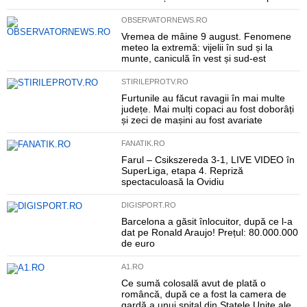
OBSERVATORNEWS.RO
Vremea de mâine 9 august. Fenomene
meteo la extremă: vijelii în sud și la
munte, caniculă în vest și sud-est
STIRILEPROTV.RO
Furtunile au făcut ravagii în mai multe
județe. Mai mulți copaci au fost doborâți
și zeci de mașini au fost avariate
FANATIK.RO
Farul – Csikszereda 3-1, LIVE VIDEO în
SuperLiga, etapa 4. Repriză
spectaculoasă la Ovidiu
DIGISPORT.RO
Barcelona a găsit înlocuitor, după ce l-a
dat pe Ronald Araujo! Prețul: 80.000.000
de euro
A1.RO
Ce sumă colosală avut de plată o
româncă, după ce a fost la camera de
gardă a unui spital din Statele Unite ale