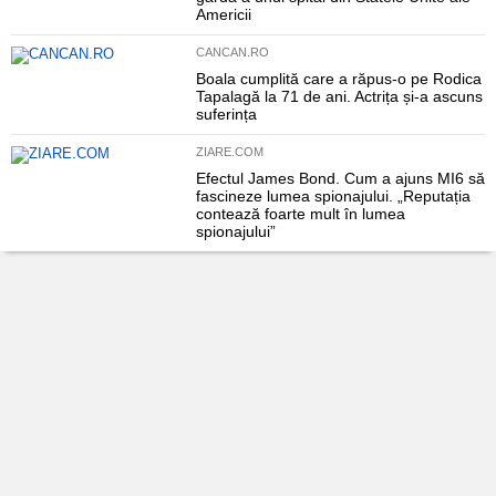
Americii
CANCAN.RO
Boala cumplită care a răpus-o pe Rodica
Tapalagă la 71 de ani. Actrița și-a ascuns
suferința
ZIARE.COM
Efectul James Bond. Cum a ajuns MI6 să
fascineze lumea spionajului. „Reputația
contează foarte mult în lumea
spionajului”