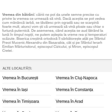
Vremea
din bătrâni:
câinii ne pot da unele semne precise cu
privire la vremea ce urmează să vină. Dacă aceștia se pot vedea
cum mănâncă iarbă, se tăvălesc prin ogradă sau se scarpină
foarte mult, atunci vom ști că urmează să vină ploaie sau chiar o
furtună puternică. De asemenea, când aceștia se aud lătrând la
lună în timpul nopții, ne putem aștepta la vreme rea și temperaturi
scăzute. Biserica creștină ortodoxă îl sărbătorește atât pe Sfântul
Preot Mucenic Alexandru din Basarabia, cât și pe Sfântul Ierarh
Emilian Mărturisitorul, episcopul Cizicului, și Miron, episcopul
Cretei.
ALTE LOCALITĂȚI:
Vremea în București
Vremea în Cluj-Napoca
Vremea în Iași
Vremea în Constanța
Vremea în Timișoara
Vremea în Arad