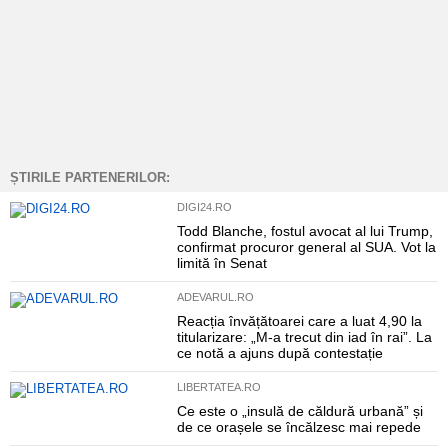
ȘTIRILE PARTENERILOR:
DIGI24.RO
Todd Blanche, fostul avocat al lui Trump,
confirmat procuror general al SUA. Vot la
limită în Senat
ADEVARUL.RO
Reacția învățătoarei care a luat 4,90 la
titularizare: „M-a trecut din iad în rai”. La
ce notă a ajuns după contestație
LIBERTATEA.RO
Ce este o „insulă de căldură urbană” și
de ce orașele se încălzesc mai repede