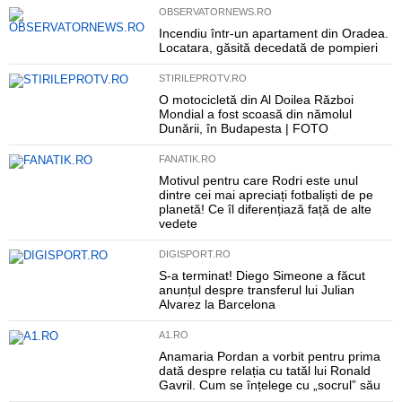
OBSERVATORNEWS.RO
Incendiu într-un apartament din Oradea.
Locatara, găsită decedată de pompieri
STIRILEPROTV.RO
O motocicletă din Al Doilea Război
Mondial a fost scoasă din nămolul
Dunării, în Budapesta | FOTO
FANATIK.RO
Motivul pentru care Rodri este unul
dintre cei mai apreciați fotbaliști de pe
planetă! Ce îl diferențiază față de alte
vedete
DIGISPORT.RO
S-a terminat! Diego Simeone a făcut
anunțul despre transferul lui Julian
Alvarez la Barcelona
A1.RO
Anamaria Pordan a vorbit pentru prima
dată despre relația cu tatăl lui Ronald
Gavril. Cum se înțelege cu „socrul” său