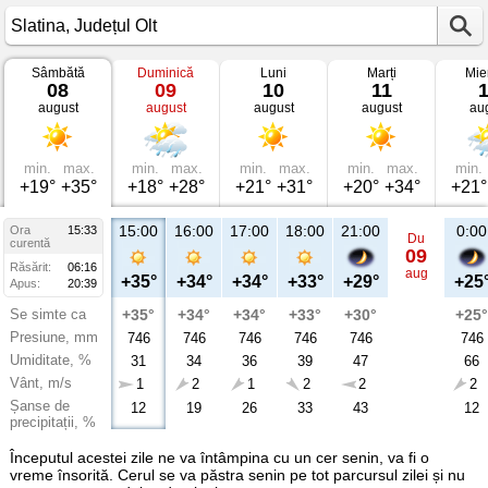
Sâmbătă
Duminică
Luni
Marți
Mie
Vremea
08
09
10
11
în
august
august
august
august
au
Slatina
Județul
Olt
min.
max.
min.
max.
min.
max.
min.
max.
min.
+19°
+35°
+18°
+28°
+21°
+31°
+20°
+34°
+21°
15:00
16:00
17:00
18:00
21:00
0:00
Ora
15:33
Du
curentă
09
Răsărit:
06:16
aug
+35°
+34°
+34°
+33°
+29°
+25
Apus:
20:39
Se simte ca
+35°
+34°
+34°
+33°
+30°
+25°
Presiune, mm
746
746
746
746
746
746
Umiditate, %
31
34
36
39
47
66
Vânt, m/s
1
2
1
2
2
2
Șanse de
12
19
26
33
43
12
precipitații, %
Începutul acestei zile ne va întâmpina cu un cer senin, va fi o
vreme însorită. Cerul se va păstra senin pe tot parcursul zilei și nu