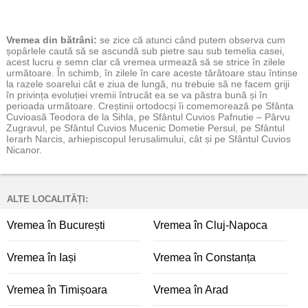
Vremea
din bătrâni:
se zice că atunci când putem observa cum
șopârlele caută să se ascundă sub pietre sau sub temelia casei,
acest lucru e semn clar că vremea urmează să se strice în zilele
următoare. În schimb, în zilele în care aceste târâtoare stau întinse
la razele soarelui cât e ziua de lungă, nu trebuie să ne facem griji
în privința evoluției vremii întrucât ea se va păstra bună și în
perioada următoare. Creștinii ortodocși îi comemorează pe Sfânta
Cuvioasă Teodora de la Sihla, pe Sfântul Cuvios Pafnutie – Pârvu
Zugravul, pe Sfântul Cuvios Mucenic Dometie Persul, pe Sfântul
Ierarh Narcis, arhiepiscopul Ierusalimului, cât și pe Sfântul Cuvios
Nicanor.
ALTE LOCALITĂȚI:
Vremea în București
Vremea în Cluj-Napoca
Vremea în Iași
Vremea în Constanța
Vremea în Timișoara
Vremea în Arad