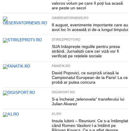
valoros volum pe care îl poți lua acasă
are peste un secol
OBSERVATORNEWS.RO
8 august, evenimente importante care au
avut loc în această zi de-a lungul timpului
STIRILEPROTV.RO
SUA înăsprește regulile pentru presa
străină. Jurnaliștii care cer viză vor fi
verificați pe rețelele sociale
FANATIK.RO
David Popovici, ce surpriză uriașă la
Campionatul European de la Paris! La ce
probă ar putea concura
DIGISPORT.RO
S-a încheiat „telenovela” transferului lui
Julian Alvarez
A1.RO
Insula Iubirii – Reuniuni: Ce s-a întâmplat
când Romeo Vasiloni l-a întâlnit pe
Răzvan Kovacs. Ce s-a aflat despre