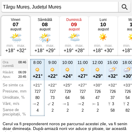
Vineri
Sâmbătă
Duminică
Luni
Ma
Vremea
07
08
09
10
în
august
august
august
august
au
Târgu
Mureș
Județul
Mureș
min.
max.
min.
max.
min.
max.
min.
max.
min.
+18°
+32°
+18°
+29°
+19°
+28°
+18°
+30°
+18°
8:00
9:00
10:00
11:00
12:00
15:00
18:0
Ora
08:46
curentă
Răsărit:
06:09
+21°
+22°
+24°
+27°
+29°
+32°
+30
Apus:
20:45
Se simte ca
+21°
+22°
+25°
+27°
+30°
+32°
+33°
Presiune, mm
727
727
729
727
726
726
726
Umiditate, %
80
73
64
56
47
37
54
Vânt, m/s
2
2
1
2
1
3
2
Șanse de
4
2
2
2
2
58
82
precipitații, %
Cerul va fi preponderent noros pe parcursul acestei zile, va fi senin
doar dimineața. După-amiază norii vor aduce și ploaie, iar această