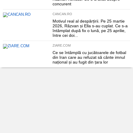
concurent
CANCAN.RO
Motivul real al despărțirii. Pe 25 martie
2026, Răzvan și Ella s-au cuplat. Ce s-a
întâmplat după fix o lună, pe 25 aprilie,
între cei doi...
ZIARE.COM
Ce se întâmplă cu jucătoarele de fotbal
din Iran care au refuzat să cânte imnul
național și au fugit din țara lor