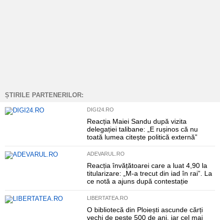
ȘTIRILE PARTENERILOR:
DIGI24.RO
Reacția Maiei Sandu după vizita
delegației talibane: „E rușinos că nu
toată lumea citește politică externă”
ADEVARUL.RO
Reacția învățătoarei care a luat 4,90 la
titularizare: „M-a trecut din iad în rai”. La
ce notă a ajuns după contestație
LIBERTATEA.RO
O bibliotecă din Ploiești ascunde cărți
vechi de peste 500 de ani, iar cel mai