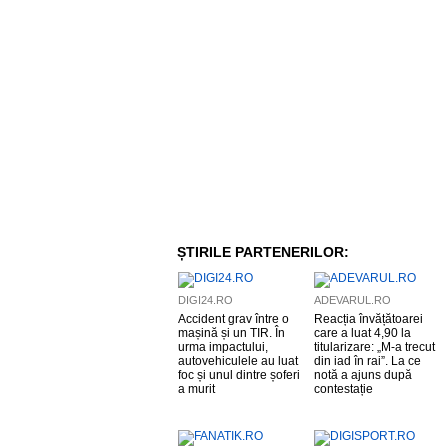
ȘTIRILE PARTENERILOR:
DIGI24.RO
ADEVARUL.RO
Accident grav între o
Reacția învățătoarei
mașină și un TIR. În
care a luat 4,90 la
urma impactului,
titularizare: „M-a trecut
autovehiculele au luat
din iad în rai”. La ce
foc și unul dintre șoferi
notă a ajuns după
a murit
contestație