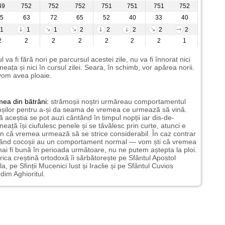
49
752
752
752
751
751
751
752
5
63
72
65
52
40
33
40
1
1
1
2
2
2
2
2
2
2
2
2
2
2
2
1
l va fi fără nori pe parcursul acestei zile, nu va fi înnorat nici
neața și nici în cursul zilei. Seara, în schimb, vor apărea norii.
vom avea ploaie.
mea
din bătrâni:
strămoșii noștri urmăreau comportamentul
șilor pentru a-și da seama de vremea ce urmează să vină.
 aceștia se pot auzi cântând în timpul nopții iar dis-de-
neață își ciufulesc penele și se tăvălesc prin curte, atunci e
 că vremea urmează să se strice considerabil. În caz contrar
ând cocoșii au un comportament normal — vom ști că vremea
ai fi bună în perioada următoare, nu ne putem aștepta la ploi.
rica creștină ortodoxă îi sărbătorește pe Sfântul Apostol
la, pe Sfinții Mucenici Iust și Iraclie și pe Sfântul Cuvios
dim Aghioritul.