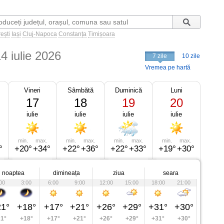
ești
Iași
Cluj-Napoca
Constanța
Timișoara
4 iulie 2026
7 zile
10 zile
Vremea pe hartă
Vineri
Sâmbătă
Duminică
Luni
17
18
19
20
iulie
iulie
iulie
iulie
min.
max.
min.
max.
min.
max.
min.
max.
°
+20°
+34°
+22°
+36°
+22°
+33°
+19°
+30°
noaptea
dimineața
ziua
seara
00
3:00
6:00
9:00
12:00
15:00
18:00
21:00
1°
+18°
+17°
+21°
+26°
+29°
+31°
+30°
1°
+18°
+17°
+21°
+26°
+29°
+31°
+30°