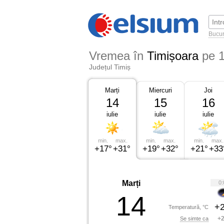
Bucur
Vremea în
Timișoara
pe 1
Județul Timiș
Marți
Miercuri
Joi
14
15
16
iulie
iulie
iulie
min.
max.
min.
max.
min.
max.
+17°
+31°
+19°
+32°
+21°
+33
Marți
0:
14
+2
Temperatură, °C
+2
Se simte ca