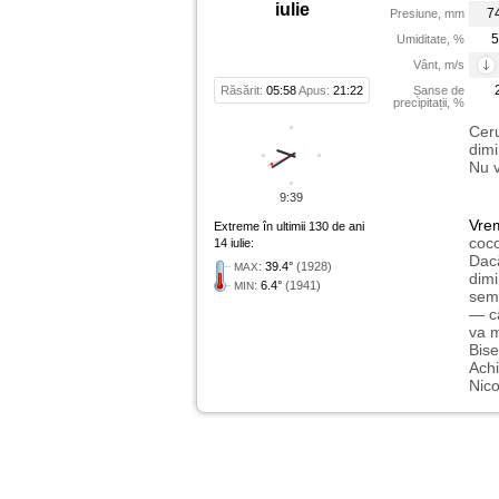
iulie
7
Presiune, mm
5
Umiditate, %
Vânt, m/s
Răsărit:
05:58
Apus:
21:22
Șanse de
precipitații, %
Ceru
dimi
Nu 
9:39
Vre
Extreme în ultimii 130 de ani
coco
14 iulie:
Dacă
:
39.4°
(1928)
MAX
dimi
:
6.4°
(1941)
MIN
semn
— c
va m
Bise
Achi
Nico