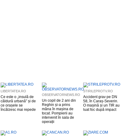
LIBERTATEA.RO
STIRILEPROTV.RO
OBSERVATORNEWS.RO
Ce este o „insulă de
Accident grav pe DN
Un copil de 2 ani din
căldură urbană” și de
58, în Caraș-Severin.
Reghin și-a prins
ce orașele se
O mașină și un TIR au
mâna în mașina de
încălzesc mai repede
luat foc după impact
tocat. Pompierii au
intervenit în sala de
operații