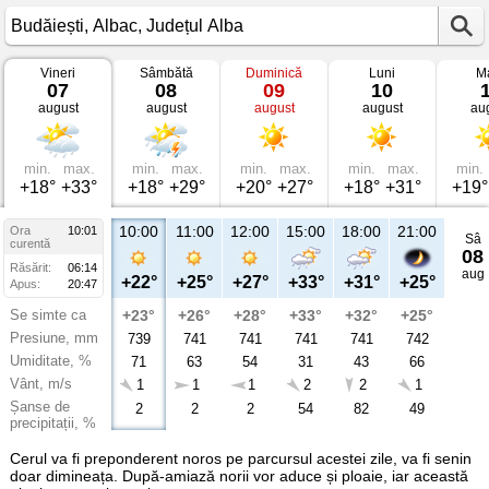
Vineri
Sâmbătă
Duminică
Luni
Ma
Vremea
07
08
09
10
în
august
august
august
august
au
Budăiești
Albac,
Județul
Alba
min.
max.
min.
max.
min.
max.
min.
max.
min.
+18°
+33°
+18°
+29°
+20°
+27°
+18°
+31°
+19°
10:00
11:00
12:00
15:00
18:00
21:00
Ora
10:01
Sâ
curentă
08
Răsărit:
06:14
aug
+22°
+25°
+27°
+33°
+31°
+25°
Apus:
20:47
Se simte ca
+23°
+26°
+28°
+33°
+32°
+25°
Presiune, mm
739
741
741
741
741
742
Umiditate, %
71
63
54
31
43
66
Vânt, m/s
1
1
1
2
2
1
Șanse de
2
2
2
54
82
49
precipitații, %
Cerul va fi preponderent noros pe parcursul acestei zile, va fi senin
doar dimineața. După-amiază norii vor aduce și ploaie, iar această