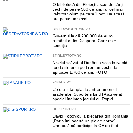
O bibliotecă din Ploiești ascunde cărți
vechi de peste 500 de ani, iar cel mai
valoros volum pe care îl poți lua acasă
are peste un secol
OBSERVATORNEWS.RO
Guvernul le dă 200.000 de euro
românilor din Diaspora. Care este
condiția
STIRILEPROTV.RO
Nivelul scăzut al Dunării a scos la iveală
fundațiile unui pod roman vechi de
aproape 1.700 de ani. FOTO
FANATIK.RO
Ce s-a întâmplat la antrenamentul
arădenilor. Suporterii lui UTA au venit
special înaintea jocului cu Rapid
DIGISPORT.RO
David Popovici, la plecarea din România:
„Paris îmi poartă un pic de noroc”.
Urmează să participe la CE de înot