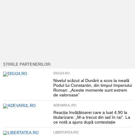
ȘTIRILE PARTENERILOR:
DIGI24.RO
Nivelul scăzut al Dunării a scos la iveală
Podul lui Constantin, din timpul Imperiului
Roman: „Aceste momente sunt extrem
de valoroase”
ADEVARUL.RO
Reacția învățătoarei care a luat 4,90 la
titularizare: „M-a trecut din iad în rai”. La
ce notă a ajuns după contestație
LIBERTATEA.RO