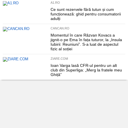
A1.RO
Ce sunt rezervele fără tutun și cum
funcționează: ghid pentru consumatorii
adulți
CANCAN.RO
Momentul în care Răzvan Kovacs a
jignit-o pe Ema în fața tuturor, la „Insula
Iubirii: Reuniuni”. S-a luat de aspectul
fizic al soției
ZIARE.COM
Ioan Varga lasă CFR-ul pentru un alt
club din Superliga: „Merg la fratele meu
Ghiță”