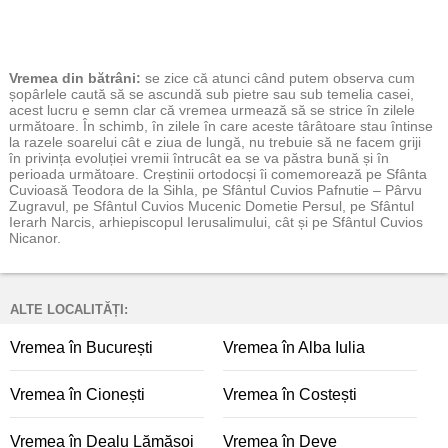
Vremea
din bătrâni:
se zice că atunci când putem observa cum
șopârlele caută să se ascundă sub pietre sau sub temelia casei,
acest lucru e semn clar că vremea urmează să se strice în zilele
următoare. În schimb, în zilele în care aceste târâtoare stau întinse
la razele soarelui cât e ziua de lungă, nu trebuie să ne facem griji
în privința evoluției vremii întrucât ea se va păstra bună și în
perioada următoare. Creștinii ortodocși îi comemorează pe Sfânta
Cuvioasă Teodora de la Sihla, pe Sfântul Cuvios Pafnutie – Pârvu
Zugravul, pe Sfântul Cuvios Mucenic Dometie Persul, pe Sfântul
Ierarh Narcis, arhiepiscopul Ierusalimului, cât și pe Sfântul Cuvios
Nicanor.
ALTE LOCALITĂȚI:
Vremea în București
Vremea în Alba Iulia
Vremea în Cionești
Vremea în Costești
Vremea în Dealu Lămășoi
Vremea în Deve