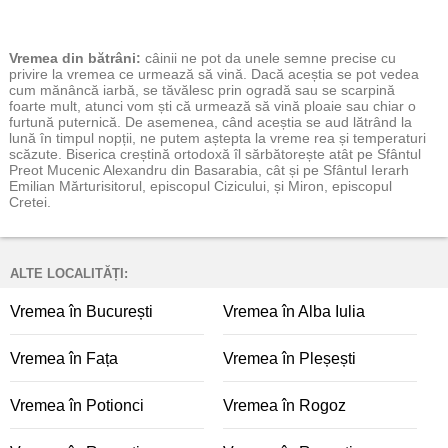
Vremea
din bătrâni:
câinii ne pot da unele semne precise cu
privire la vremea ce urmează să vină. Dacă aceștia se pot vedea
cum mănâncă iarbă, se tăvălesc prin ogradă sau se scarpină
foarte mult, atunci vom ști că urmează să vină ploaie sau chiar o
furtună puternică. De asemenea, când aceștia se aud lătrând la
lună în timpul nopții, ne putem aștepta la vreme rea și temperaturi
scăzute. Biserica creștină ortodoxă îl sărbătorește atât pe Sfântul
Preot Mucenic Alexandru din Basarabia, cât și pe Sfântul Ierarh
Emilian Mărturisitorul, episcopul Cizicului, și Miron, episcopul
Cretei.
ALTE LOCALITĂȚI:
Vremea în București
Vremea în Alba Iulia
Vremea în Fața
Vremea în Pleșești
Vremea în Potionci
Vremea în Rogoz