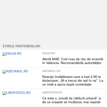
ȘTIRILE PARTENERILOR:
DIGI24.RO
Alertă MAE: Cod roșu de risc de incendii
în Valencia. Recomandările autorităților
ADEVARUL.RO
Reacția învățătoarei care a luat 4,90 la
titularizare: „M-a trecut din iad în rai”. La
ce notă a ajuns după contestație
LIBERTATEA.RO
Ce este o „insulă de căldură urbană” și
de ce orașele se încălzesc mai repede