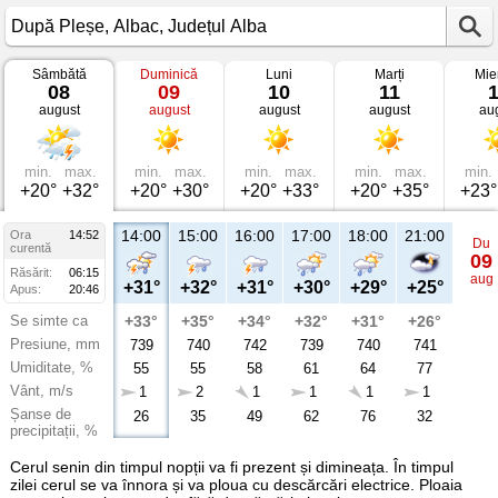
Sâmbătă
Duminică
Luni
Marți
Mie
Vremea
08
09
10
11
în
august
august
august
august
au
După
Pleșe
Albac,
Județul
Alba
min.
max.
min.
max.
min.
max.
min.
max.
min.
+20°
+32°
+20°
+30°
+20°
+33°
+20°
+35°
+23°
14:00
15:00
16:00
17:00
18:00
21:00
Ora
14:52
Du
curentă
09
Răsărit:
06:15
aug
+31°
+32°
+31°
+30°
+29°
+25°
Apus:
20:46
Se simte ca
+33°
+35°
+34°
+32°
+31°
+26°
Presiune, mm
739
740
742
739
740
741
Umiditate, %
55
55
58
61
64
77
Vânt, m/s
1
2
1
1
1
1
Șanse de
26
35
49
62
76
32
precipitații, %
Cerul senin din timpul nopții va fi prezent și dimineața. În timpul
zilei cerul se va înnora și va ploua cu descărcări electrice. Ploaia