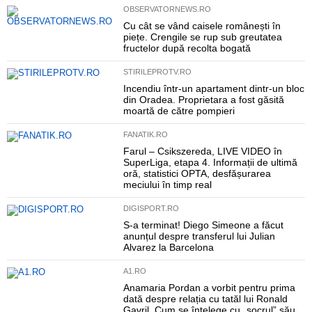
OBSERVATORNEWS.RO
Cu cât se vând caisele românești în
piețe. Crengile se rup sub greutatea
fructelor după recolta bogată
STIRILEPROTV.RO
Incendiu într-un apartament dintr-un bloc
din Oradea. Proprietara a fost găsită
moartă de către pompieri
FANATIK.RO
Farul – Csikszereda, LIVE VIDEO în
SuperLiga, etapa 4. Informații de ultimă
oră, statistici OPTA, desfășurarea
meciului în timp real
DIGISPORT.RO
S-a terminat! Diego Simeone a făcut
anunțul despre transferul lui Julian
Alvarez la Barcelona
A1.RO
Anamaria Pordan a vorbit pentru prima
dată despre relația cu tatăl lui Ronald
Gavril. Cum se înțelege cu „socrul” său