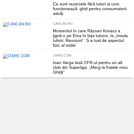
Ce sunt rezervele fără tutun și cum
funcționează: ghid pentru consumatorii
adulți
CANCAN.RO
Momentul în care Răzvan Kovacs a
jignit-o pe Ema în fața tuturor, la „Insula
Iubirii: Reuniuni”. S-a luat de aspectul
fizic al soției
ZIARE.COM
Ioan Varga lasă CFR-ul pentru un alt
club din Superliga: „Merg la fratele meu
Ghiță”