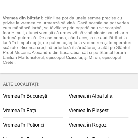
Vremea
din bătrâni:
câinii ne pot da unele semne precise cu
privire la vremea ce urmează să vină. Dacă aceștia se pot vedea
cum mănâncă iarbă, se tăvălesc prin ogradă sau se scarpină
foarte mult, atunci vom ști că urmează să vină ploaie sau chiar o
furtună puternică. De asemenea, când aceștia se aud lătrând la
lună în timpul nopții, ne putem aștepta la vreme rea și temperaturi
scăzute. Biserica creștină ortodoxă îl sărbătorește atât pe Sfântul
Preot Mucenic Alexandru din Basarabia, cât și pe Sfântul Ierarh
Emilian Mărturisitorul, episcopul Cizicului, și Miron, episcopul
Cretei.
ALTE LOCALITĂȚI:
Vremea în București
Vremea în Alba Iulia
Vremea în Fața
Vremea în Pleșești
Vremea în Potionci
Vremea în Rogoz