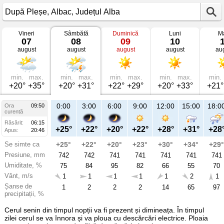
Vineri
Sâmbătă
Duminică
Luni
Ma
Vremea
07
08
09
10
în
august
august
august
august
au
După
Pleșe
mâine
Albac,
Județul
min.
max.
min.
max.
min.
max.
min.
max.
min.
Alba
+20°
+35°
+20°
+31°
+22°
+29°
+20°
+33°
+21°
21:00
0:00
3:00
6:00
9:00
12:00
15:00
18:0
Ora
09:50
Sâ
curentă
08
Răsărit:
06:15
aug
+27°
+25°
+22°
+20°
+22°
+28°
+31°
+28
Apus:
20:46
Se simte ca
+27°
+25°
+22°
+20°
+23°
+30°
+34°
+29°
Presiune, mm
742
742
742
741
741
741
741
741
Umiditate, %
66
75
84
95
82
66
55
70
Vânt, m/s
1
1
1
1
1
1
2
1
Șanse de
49
1
2
2
2
14
65
97
precipitații, %
Cerul senin din timpul nopții va fi prezent și dimineața. În timpul
zilei cerul se va înnora și va ploua cu descărcări electrice. Ploaia