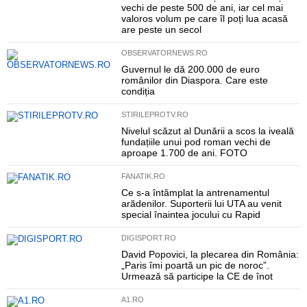
vechi de peste 500 de ani, iar cel mai
valoros volum pe care îl poți lua acasă
are peste un secol
OBSERVATORNEWS.RO
Guvernul le dă 200.000 de euro
românilor din Diaspora. Care este
condiția
STIRILEPROTV.RO
Nivelul scăzut al Dunării a scos la iveală
fundațiile unui pod roman vechi de
aproape 1.700 de ani. FOTO
FANATIK.RO
Ce s-a întâmplat la antrenamentul
arădenilor. Suporterii lui UTA au venit
special înaintea jocului cu Rapid
DIGISPORT.RO
David Popovici, la plecarea din România:
„Paris îmi poartă un pic de noroc”.
Urmează să participe la CE de înot
A1.RO