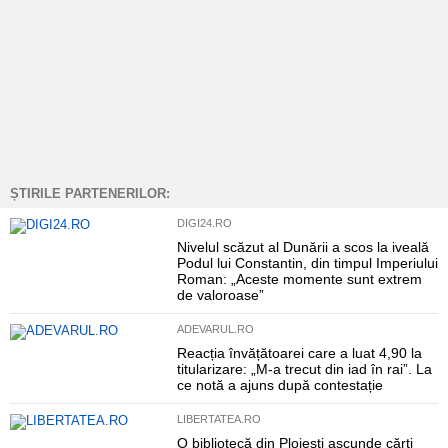
ȘTIRILE PARTENERILOR:
DIGI24.RO
Nivelul scăzut al Dunării a scos la iveală
Podul lui Constantin, din timpul Imperiului
Roman: „Aceste momente sunt extrem
de valoroase”
ADEVARUL.RO
Reacția învățătoarei care a luat 4,90 la
titularizare: „M-a trecut din iad în rai”. La
ce notă a ajuns după contestație
LIBERTATEA.RO
O bibliotecă din Ploiești ascunde cărți