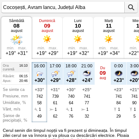
Sâmbătă
Duminică
Luni
Marți
Mie
Vremea
08
09
10
11
în
august
august
august
august
au
Cocoșești
Avram
Iancu,
Județul
Alba
min.
max.
min.
max.
min.
max.
min.
max.
min.
+19°
+31°
+19°
+29°
+19°
+32°
+19°
+34°
+22°
16:00
17:00
18:00
21:00
0:00
3:00
Ora
16:10
Du
curentă
09
Răsărit:
06:15
aug
+30°
+29°
+28°
+24°
+23°
+20
Apus:
20:46
Se simte ca
+33°
+31°
+30°
+25°
+23°
+21°
Presiune, mm
742
739
740
741
741
741
Umiditate, %
58
61
64
77
84
90
Vânt, m/s
1
1
1
1
1
1
Șanse de
49
62
76
32
29
5
precipitații, %
Cerul senin din timpul nopții va fi prezent și dimineața. În timpul
zilei cerul se va înnora și va ploua cu descărcări electrice. Ploaia