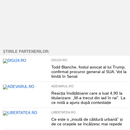
ȘTIRILE PARTENERILOR:
DIGI24.RO
Todd Blanche, fostul avocat al lui Trump,
confirmat procuror general al SUA. Vot la
limită în Senat
ADEVARUL.RO
Reacția învățătoarei care a luat 4,90 la
titularizare: „M-a trecut din iad în rai”. La
ce notă a ajuns după contestație
LIBERTATEA.RO
Ce este o „insulă de căldură urbană” și
de ce orașele se încălzesc mai repede