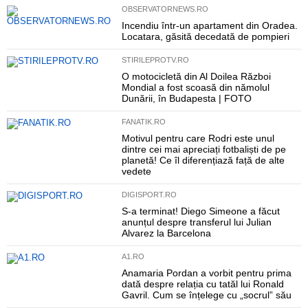
OBSERVATORNEWS.RO
Incendiu într-un apartament din Oradea.
Locatara, găsită decedată de pompieri
STIRILEPROTV.RO
O motocicletă din Al Doilea Război
Mondial a fost scoasă din nămolul
Dunării, în Budapesta | FOTO
FANATIK.RO
Motivul pentru care Rodri este unul
dintre cei mai apreciați fotbaliști de pe
planetă! Ce îl diferențiază față de alte
vedete
DIGISPORT.RO
S-a terminat! Diego Simeone a făcut
anunțul despre transferul lui Julian
Alvarez la Barcelona
A1.RO
Anamaria Pordan a vorbit pentru prima
dată despre relația cu tatăl lui Ronald
Gavril. Cum se înțelege cu „socrul” său