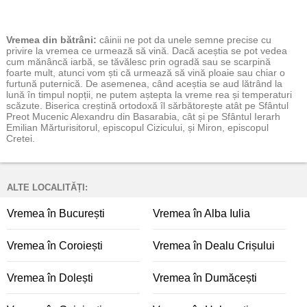
Vremea
din bătrâni:
câinii ne pot da unele semne precise cu
privire la vremea ce urmează să vină. Dacă aceștia se pot vedea
cum mănâncă iarbă, se tăvălesc prin ogradă sau se scarpină
foarte mult, atunci vom ști că urmează să vină ploaie sau chiar o
furtună puternică. De asemenea, când aceștia se aud lătrând la
lună în timpul nopții, ne putem aștepta la vreme rea și temperaturi
scăzute. Biserica creștină ortodoxă îl sărbătorește atât pe Sfântul
Preot Mucenic Alexandru din Basarabia, cât și pe Sfântul Ierarh
Emilian Mărturisitorul, episcopul Cizicului, și Miron, episcopul
Cretei.
ALTE LOCALITĂȚI:
Vremea în București
Vremea în Alba Iulia
Vremea în Coroiești
Vremea în Dealu Crișului
Vremea în Dolești
Vremea în Dumăcești