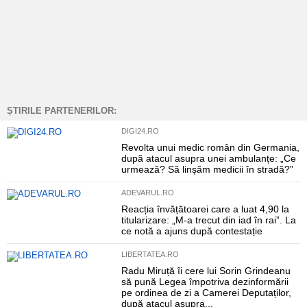
ȘTIRILE PARTENERILOR:
DIGI24.RO
Revolta unui medic român din Germania,
după atacul asupra unei ambulanțe: „Ce
urmează? Să linșăm medicii în stradă?”
ADEVARUL.RO
Reacția învățătoarei care a luat 4,90 la
titularizare: „M-a trecut din iad în rai”. La
ce notă a ajuns după contestație
LIBERTATEA.RO
Radu Miruță îi cere lui Sorin Grindeanu
să pună Legea împotriva dezinformării
pe ordinea de zi a Camerei Deputaților,
după atacul asupra...