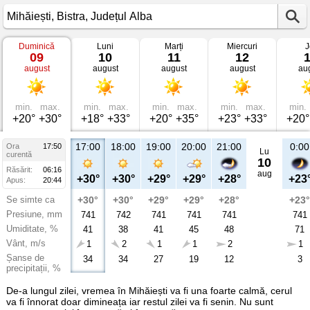
Duminică
Luni
Marți
Miercuri
J
Vremea
09
10
11
12
în
august
august
august
august
au
Mihăiești
Bistra,
Județul
Alba
min.
max.
min.
max.
min.
max.
min.
max.
min.
+20°
+30°
+18°
+33°
+20°
+35°
+23°
+33°
+20°
17:00
18:00
19:00
20:00
21:00
0:00
Ora
17:50
Lu
curentă
10
Răsărit:
06:16
aug
+30°
+30°
+29°
+29°
+28°
+23
Apus:
20:44
Se simte ca
+30°
+30°
+29°
+29°
+28°
+23°
Presiune, mm
741
742
741
741
741
741
Umiditate, %
41
38
41
45
48
71
Vânt, m/s
1
2
1
1
2
1
Șanse de
34
34
27
19
12
3
precipitații, %
De-a lungul zilei, vremea în Mihăiești va fi una foarte calmă, cerul
va fi înnorat doar dimineața iar restul zilei va fi senin. Nu sunt