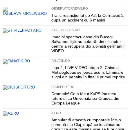
OBSERVATORNEWS.RO
Trafic restricționat pe A2, la Cernavodă,
după un accident cu 6 mașini
STIRILEPROTV.RO
Imagini spectaculoase din Bucegi.
Salvamontiștii au coborât din elicopter
pentru a recupera doi alpiniști germani |
VIDEO
FANATIK.RO
Liga 2, LIVE VIDEO etapa 2. Chindia –
Metaloglobus se joacă acum. Eliminare
și gol din penalty în finalul primei reprize
DIGISPORT.RO
Dramatic! Ce a făcut KuPS înaintea
returului cu Universitatea Craiova din
Europa League
A1.RO
Ambulanță atacată cu topoarele într-o
comună din Cluj, după ce localnicii au
crezut că este mașina vine să fure copii