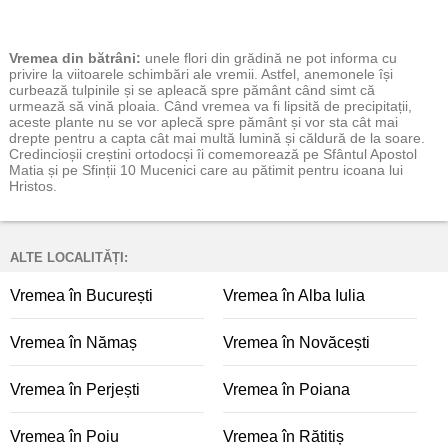
Vremea
din bătrâni:
unele flori din grădină ne pot informa cu
privire la viitoarele schimbări ale vremii. Astfel, anemonele își
curbează tulpinile și se apleacă spre pământ când simt că
urmează să vină ploaia. Când vremea va fi lipsită de precipitații,
aceste plante nu se vor aplecă spre pământ și vor sta cât mai
drepte pentru a capta cât mai multă lumină și căldură de la soare.
Credincioșii creștini ortodocși îi comemorează pe Sfântul Apostol
Matia și pe Sfinții 10 Mucenici care au pătimit pentru icoana lui
Hristos.
ALTE LOCALITĂȚI:
Vremea în București
Vremea în Alba Iulia
Vremea în Nămaș
Vremea în Novăcești
Vremea în Perjești
Vremea în Poiana
Vremea în Poiu
Vremea în Rătitiș