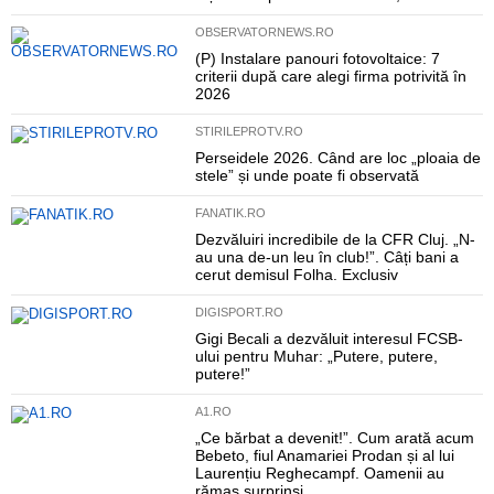
OBSERVATORNEWS.RO
(P) Instalare panouri fotovoltaice: 7
criterii după care alegi firma potrivită în
2026
STIRILEPROTV.RO
Perseidele 2026. Când are loc „ploaia de
stele” și unde poate fi observată
FANATIK.RO
Dezvăluiri incredibile de la CFR Cluj. „N-
au una de-un leu în club!”. Câți bani a
cerut demisul Folha. Exclusiv
DIGISPORT.RO
Gigi Becali a dezvăluit interesul FCSB-
ului pentru Muhar: „Putere, putere,
putere!”
A1.RO
„Ce bărbat a devenit!”. Cum arată acum
Bebeto, fiul Anamariei Prodan și al lui
Laurențiu Reghecampf. Oamenii au
rămas surprinși