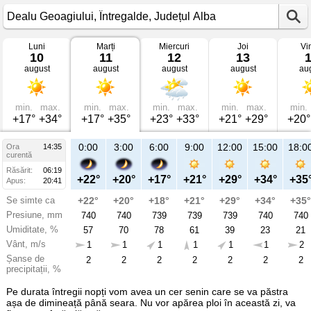
Luni
Marți
Miercuri
Joi
Vi
Vremea
10
11
12
13
în
august
august
august
august
au
Dealu
Geoagiului
mâine
Întregalde,
Județul
min.
max.
min.
max.
min.
max.
min.
max.
min.
Alba
+17°
+34°
+17°
+35°
+23°
+33°
+21°
+29°
+20°
21:00
0:00
3:00
6:00
9:00
12:00
15:00
18:0
Ora
14:35
Ma
curentă
11
Răsărit:
06:19
aug
+29°
+22°
+20°
+17°
+21°
+29°
+34°
+35
Apus:
20:41
Se simte ca
+29°
+22°
+20°
+18°
+21°
+29°
+34°
+35°
Presiune, mm
740
740
740
739
739
739
740
740
Umiditate, %
33
57
70
78
61
39
23
21
Vânt, m/s
2
1
1
1
1
1
1
2
Șanse de
2
2
2
2
2
2
2
2
precipitații, %
Pe durata întregii nopți vom avea un cer senin care se va păstra
așa de dimineață până seara. Nu vor apărea ploi în această zi, va