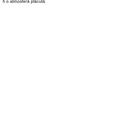
fi o atmosferă plăcută.