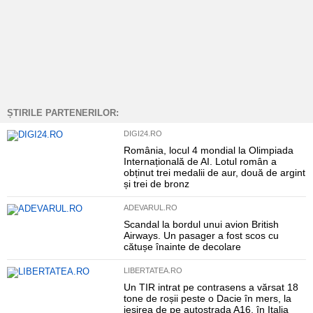
ȘTIRILE PARTENERILOR:
DIGI24.RO
România, locul 4 mondial la Olimpiada
Internațională de AI. Lotul român a
obținut trei medalii de aur, două de argint
și trei de bronz
ADEVARUL.RO
Scandal la bordul unui avion British
Airways. Un pasager a fost scos cu
cătușe înainte de decolare
LIBERTATEA.RO
Un TIR intrat pe contrasens a vărsat 18
tone de roșii peste o Dacie în mers, la
ieșirea de pe autostrada A16, în Italia