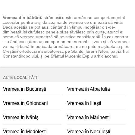
Vremea
din bătrâni:
strămoșii noștri urmăreau comportamentul
cocoșilor pentru a-și da seama de vremea ce urmează să vină.
Dacă aceștia se pot auzi cântând în timpul nopții iar dis-de-
dimineață își ciufulesc penele și se tăvălesc prin curte, atunci e
semn că vremea urmează să se strice considerabil. În caz contrar
— când cocoșii au un comportament normal — vom ști că vremea
va mai fi bună în perioada următoare, nu ne putem aștepta la ploi.
Creștinii ortodocși îi sărbătoresc pe Sfântul Ierarh Nifon, patriarhul
Constantinopolului, și pe Sfântul Mucenic Evplu arhidiaconul.
ALTE LOCALITĂȚI:
Vremea în București
Vremea în Alba Iulia
Vremea în Ghioncani
Vremea în Iliești
Vremea în Ivăniș
Vremea în Mărinești
Vremea în Modolești
Vremea în Necrilești